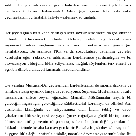
saldıranlar" şeklinde ifadeler geçen haberlere imza atan mantık şifa bulmaz
bir hastalık halinin habercisidir! Bahsi geçen çevre daha fazla vakit
geçirmeksizin bu hastalık haliyle yüzleşmek zorundadır!
Her şeye rağmen bu ülkede derin çetelerin sayısız icraatlarını da göz önünde
bulundurarak bu cinayetin ardında farklı hesaplar olabileceği ihtimalini yok
saymamak adına suçlanan tarafın tavrını netleştirmesi gerektiğini
hatırlatıyoruz. Bu aşamada PKK ya da sözcülüğünü üstlenmiş çevreler,
kuruluşlar eğer Yüksekova saldırısının kendilerince yapılmadığını ve bir
provokasyon olduğunu iddia ediyorlarsa, muğlak söylemleri terk etmeli ve
açık bir dille bu cinayeti kınamalı, lanetlemelidirler!
Öte yandan Mustazaf-Der çevresinden kardeşlerimizi de sabırlı, dikkatli ve
tahriklere karşı uyanık olmaya davet ediyoruz. Şüphesiz Müslümanlar onurlu
insanlardır, zillete boyun eğmezler. Mamafih Müslümanlar hayırlı bir
geleceğin inşası için gerektiğinde sükûnetlerini korumayı da bilirler! Asıl
vazifemiz, kimliğimiz ve misyonumuz olan İslami tebliğ ve davet
çabalarının kitleselleşmesi ve yaşadığımız coğrafyada güçlü bir toplumsal
dönüşüme, dirilişe zemin oluşturması, sadece bugünü değil, yarınları da
dikkatli biçimde hesaba katmayı gerektirir. Bu çaba hiç şüphesiz her aşamada
duygusallıkla değil, basiretle, itidalle, mantıkla davranmayı zorunlu kılar. Bu