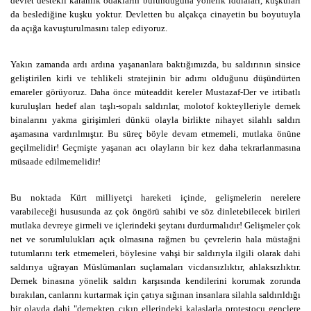
devlet destekli karanlık odakların bulunduğuna yönelik iddiaları, kuşkuları
da beslediğine kuşku yoktur. Devletten bu alçakça cinayetin bu boyutuyla
da açığa kavuşturulmasını talep ediyoruz.
Yakın zamanda ardı ardına yaşananlara baktığımızda, bu saldırının sinsice
geliştirilen kirli ve tehlikeli stratejinin bir adımı olduğunu düşündürten
emareler görüyoruz. Daha önce müteaddit kereler Mustazaf-Der ve irtibatlı
kuruluşları hedef alan taşlı-sopalı saldırılar, molotof kokteylleriyle dernek
binalarını yakma girişimleri dünkü olayla birlikte nihayet silahlı saldırı
aşamasına vardırılmıştır. Bu süreç böyle devam etmemeli, mutlaka önüne
geçilmelidir! Geçmişte yaşanan acı olayların bir kez daha tekrarlanmasına
müsaade edilmemelidir!
Bu noktada Kürt milliyetçi hareketi içinde, gelişmelerin nerelere
varabileceği hususunda az çok öngörü sahibi ve söz dinletebilecek birileri
mutlaka devreye girmeli ve içlerindeki şeytanı durdurmalıdır! Gelişmeler çok
net ve sorumlulukları açık olmasına rağmen bu çevrelerin hala müstağni
tutumlarını terk etmemeleri, böylesine vahşi bir saldırıyla ilgili olarak dahi
saldırıya uğrayan Müslümanları suçlamaları vicdansızlıktır, ahlaksızlıktır.
Dernek binasına yönelik saldırı karşısında kendilerini korumak zorunda
bırakılan, canlarını kurtarmak için çatıya sığınan insanlara silahla saldırıldığı
bir olayda dahi "dernekten çıkıp ellerindeki kalaslarla protestocu gençlere