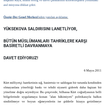
Başkanı Kaya, İslami tebliğ ve davet çabalarının kitleselleşmesi yolundaki
asıl misyona dikkat çekti.
Özgür-Der Genel Merkezi
'nden yapılan açıklama:
YÜKSEKOVA SALDIRISINI LANETLİYOR,
BÜTÜN MÜSLÜMANLARI TAHRİKLERE KARŞI
BASİRETLİ DAVRANMAYA
DAVET EDİYORUZ!
6 Mayıs 2011
Kürt milliyetçi hareketinin sığ, basiretsiz ve saldırgan bir tutumla kendinden
olmayanlara yönelttiği baskı ve tehdit siyaseti giderek daha faşizan bir
yönelime doğru seyrediyor. Bu çerçevede, bilhassa Kürt coğrafyasının belli
bölgelerinde uygulamaya konan "alan hâkimiyeti" politikasıyla halkın
sindirilmeye ve boyun eğmeyenlerin ise şiddetle hizaya getirilmeye