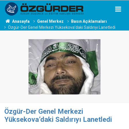
Anasayfa
Genel Merkez
Basın Açıklamaları
Özgür-Der Genel Merkezi Yüksekova’daki Saldırıyı Lanetledi
Özgür-Der Genel Merkezi
Yüksekova’daki Saldırıyı Lanetledi