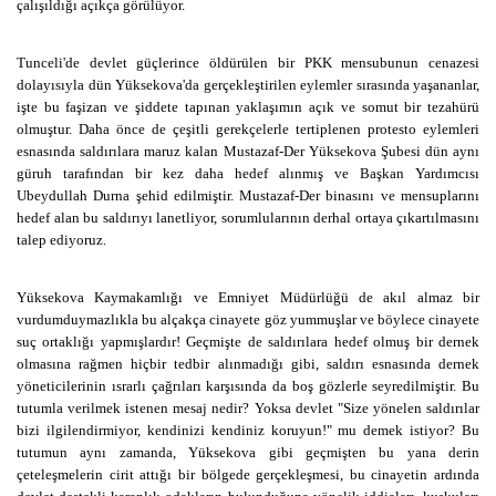
çalışıldığı açıkça görülüyor.
Tunceli'de devlet güçlerince öldürülen bir PKK mensubunun cenazesi
dolayısıyla dün Yüksekova'da gerçekleştirilen eylemler sırasında yaşananlar,
işte bu faşizan ve şiddete tapınan yaklaşımın açık ve somut bir tezahürü
olmuştur. Daha önce de çeşitli gerekçelerle tertiplenen protesto eylemleri
esnasında saldırılara maruz kalan Mustazaf-Der Yüksekova Şubesi dün aynı
güruh tarafından bir kez daha hedef alınmış ve Başkan Yardımcısı
Ubeydullah Durna şehid edilmiştir. Mustazaf-Der binasını ve mensuplarını
hedef alan bu saldırıyı lanetliyor, sorumlularının derhal ortaya çıkartılmasını
talep ediyoruz.
Yüksekova Kaymakamlığı ve Emniyet Müdürlüğü de akıl almaz bir
vurdumduymazlıkla bu alçakça cinayete göz yummuşlar ve böylece cinayete
suç ortaklığı yapmışlardır! Geçmişte de saldırılara hedef olmuş bir dernek
olmasına rağmen hiçbir tedbir alınmadığı gibi, saldırı esnasında dernek
yöneticilerinin ısrarlı çağrıları karşısında da boş gözlerle seyredilmiştir. Bu
tutumla verilmek istenen mesaj nedir? Yoksa devlet "Size yönelen saldırılar
bizi ilgilendirmiyor, kendinizi kendiniz koruyun!" mu demek istiyor? Bu
tutumun aynı zamanda, Yüksekova gibi geçmişten bu yana derin
çeteleşmelerin cirit attığı bir bölgede gerçekleşmesi, bu cinayetin ardında