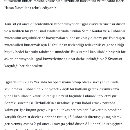
tutsakların kurtarılmasına vesile olan Hizbullah hareketini ve mücahid lideri
Hasan Nasrallah'ı tebrik ediyoruz.
Tam 30 yıl önce düzenledikleri bir operasyonda işgal kuvvetlerine esir düşen
ve o tarihten bu yana İsrail zindanlarında tutulan Samir Kantar ve 4 Lübnanlı
mücahidin özgürlüklerine kavuşmaları şüphesiz kolay olmamıştır. Esir düşen
mücahidleri kurtarmak için Hizbullah'ın üstlendiği fedakarlık ve göze aldığı
büyük bedel her türlü takdirin üstündedir. Bu süreçte Hizbullah'ın başarılı bir
askeri operasyonla işgal kuvvetlerine ağır bir darbe indirdiği ve 2 Siyonisti
kaçırdığı hatırlanacaktır.
İşgal devleti 2006 Yazı'nda bu operasyona cevap olarak savaş adı altında
savunmasız Lübnan halkına yönelik açık bir katliam gerçekleştirmiş ama
yine Hizbullah'ın kararlı direnişi ile zelil biçimde Lübnan'ı terk etmiştir.
Sonraki süreçte ise Hizbullah'ın esir takası şartını kabul etmek zorunda
kalmıştır. İşte bugün gerçekleşen bu takas neticesinde 2 askerinin cesedine
karşılık Siyonist devlet zindanda tuttuğu 5 Lübnanlı direnişçiyi sağ olarak
geri vermiş, ayrıca 2 yıl önceki savaşta şehid düşen 8 Lübnanlı direnişçinin