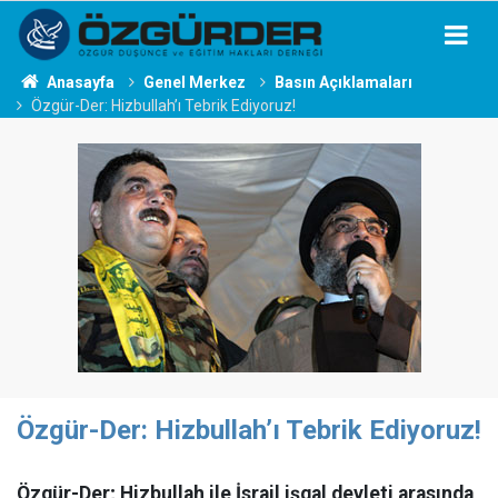
Anasayfa
Genel Merkez
Basın Açıklamaları
Özgür-Der: Hizbullah’ı Tebrik Ediyoruz!
Özgür-Der: Hizbullah’ı Tebrik Ediyoruz!
Özgür-Der; Hizbullah ile İsrail işgal devleti arasında