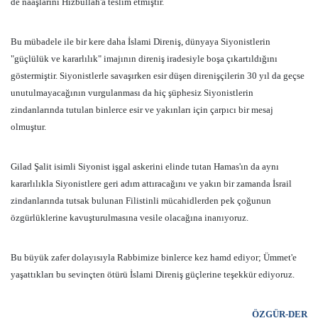
de naaşlarını Hizbullah'a teslim etmiştir.
Bu mübadele ile bir kere daha İslami Direniş, dünyaya Siyonistlerin
"güçlülük ve kararlılık" imajının direniş iradesiyle boşa çıkartıldığını
göstermiştir. Siyonistlerle savaşırken esir düşen direnişçilerin 30 yıl da geçse
unutulmayacağının vurgulanması da hiç şüphesiz Siyonistlerin
zindanlarında tutulan binlerce esir ve yakınları için çarpıcı bir mesaj
olmuştur.
Gilad Şalit isimli Siyonist işgal askerini elinde tutan Hamas'ın da aynı
kararlılıkla Siyonistlere geri adım attıracağını ve yakın bir zamanda İsrail
zindanlarında tutsak bulunan Filistinli mücahidlerden pek çoğunun
özgürlüklerine kavuşturulmasına vesile olacağına inanıyoruz.
Bu büyük zafer dolayısıyla Rabbimize binlerce kez hamd ediyor; Ümmet'e
yaşattıkları bu sevinçten ötürü İslami Direniş güçlerine teşekkür ediyoruz.
ÖZGÜR-DER