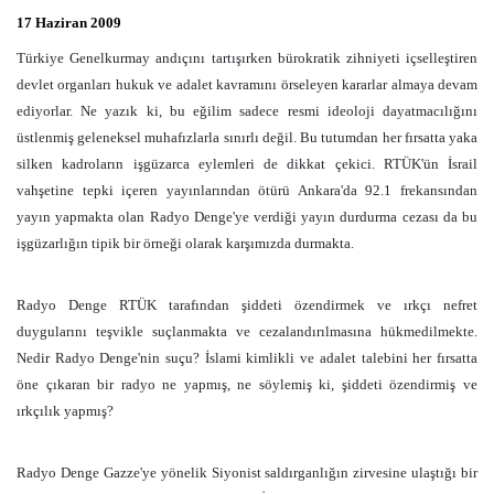
17 Haziran 2009
Türkiye Genelkurmay andıçını tartışırken bürokratik zihniyeti içselleştiren
devlet organları hukuk ve adalet kavramını örseleyen kararlar almaya devam
ediyorlar. Ne yazık ki, bu eğilim sadece resmi ideoloji dayatmacılığını
üstlenmiş geleneksel muhafızlarla sınırlı değil. Bu tutumdan her fırsatta yaka
silken kadroların işgüzarca eylemleri de dikkat çekici. RTÜK'ün İsrail
vahşetine tepki içeren yayınlarından ötürü Ankara'da 92.1 frekansından
yayın yapmakta olan Radyo Denge'ye verdiği yayın durdurma cezası da bu
işgüzarlığın tipik bir örneği olarak karşımızda durmakta.
Radyo Denge RTÜK tarafından şiddeti özendirmek ve ırkçı nefret
duygularını teşvikle suçlanmakta ve cezalandırılmasına hükmedilmekte.
Nedir Radyo Denge'nin suçu? İslami kimlikli ve adalet talebini her fırsatta
öne çıkaran bir radyo ne yapmış, ne söylemiş ki, şiddeti özendirmiş ve
ırkçılık yapmış?
Radyo Denge Gazze'ye yönelik Siyonist saldırganlığın zirvesine ulaştığı bir