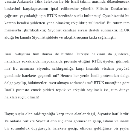
vasatta Ankara'da Türk Telekom ile bir İsrail takımı arasında düzenlenecek
basketbol karşılaşmasının iptal edilmesine yönelik Filistin Dostları'nın
çağrısını yayınladığı için RTÜK nezdinde suçlu bulunmuş! Oysa bizatihi bu
kararın kendisi şiddetten yana olmaktır, ırkçılıktır, zulümdür! Bu tutum tam
manasıyla işbirlikçiliktir; Siyonist caniliğe siyasi destek sunmaktır. RTÜK
aldığı bu kararla Siyonist şiddete ve ırkçılık suçuna katkı sağlamıştır.
İsrail vahşetini tüm dünya ile birlikte Türkiye halkının da günlerce,
haftalarca sokaklarda, meydanlarda protesto ettiğini RTÜK üyeleri görmedi
mi? Bu acımasız Siyonist saldırganlığa karşı insanlık vicdanı yeryüzü
genelinde harekete geçmedi mi? Hemen her yerde İsrail protestoları dalga
dalga yayılıp, hükümetleri tavır almaya zorlamadı mı? RTÜK mantığına göre
İsrail'i protesto etmek şiddeti teşvik ve ırkçılık sayılmalı ise, tüm dünya
halkları suçlu olmalı!
Hayır, suçlu olan saldırganlığa karşı tavır alanlar değil, Siyonist katillerdir!
Ve onlarla birlikte Siyonistlerin suçlarını görmezden gelip, İslami ve insani
bir sorumluluk duygusuyla harekete geçip, elinden geldiğince bir şeyler