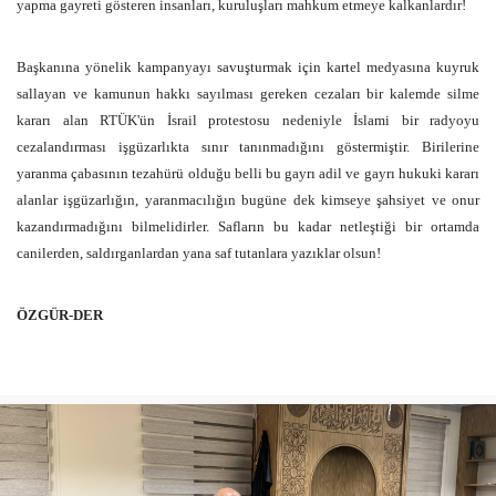
yapma gayreti gösteren insanları, kuruluşları mahkum etmeye kalkanlardır!
Başkanına yönelik kampanyayı savuşturmak için kartel medyasına kuyruk
sallayan ve kamunun hakkı sayılması gereken cezaları bir kalemde silme
kararı alan RTÜK'ün İsrail protestosu nedeniyle İslami bir radyoyu
cezalandırması işgüzarlıkta sınır tanınmadığını göstermiştir. Birilerine
yaranma çabasının tezahürü olduğu belli bu gayrı adil ve gayrı hukuki kararı
alanlar işgüzarlığın, yaranmacılığın bugüne dek kimseye şahsiyet ve onur
kazandırmadığını bilmelidirler. Safların bu kadar netleştiği bir ortamda
canilerden, saldırganlardan yana saf tutanlara yazıklar olsun!
ÖZGÜR-DER