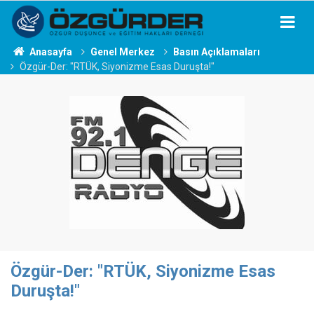
Anasayfa
Genel Merkez
Basın Açıklamaları
Özgür-Der: "RTÜK, Siyonizme Esas Duruşta!"
Özgür-Der: "RTÜK, Siyonizme Esas
Duruşta!"