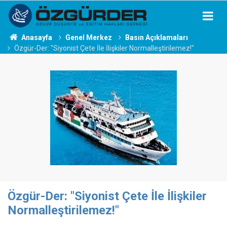
Anasayfa
Genel Merkez
Basın Açıklamaları
Özgür-Der: "Siyonist Çete İle İlişkiler Normalleştirilemez!"
Özgür-Der: "Siyonist Çete İle İlişkiler
Normalleştirilemez!"