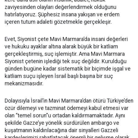
zaviyesinden olayları değerlendirmek olduğunu
hatırlatıyoruz. Şüphesiz insana yakışan ve erdem
içeren tutum adaleti gözetmekle gerçekleşir.
Evet, Siyonist çete Mavi Marmara’da insani değerleri
ve hukuku ayaklar altına alarak büyük bir katliam
gerçekleştirmiş, suç işlemiştir. Ama Mavi Marmara
Siyonist çetenin işlediği tek suç değildir. Kurulduğu
günden bugüne kadar sistematik bir biçimde işgal ve
katliam suçu işleyen İsrail başlı başına bir suç
mekanizmasıdır.
Dolayısıyla İsrail’in Mavi Marmara’dan ötürü Türkiye’den
özür dilemeyi ve tazminat ödemeyi kabul etmesi var
olan “temel sorun”u ortadan kaldırmamaktadır. Aynı
şekilde Gazze’ye yönelik sürdürülen ambargo ve
kuşatmanın kaldırılacağına dair sinyalleri Gazzeli
kardeşlerimizi rahatlatacak önemli bir gelişme olarak