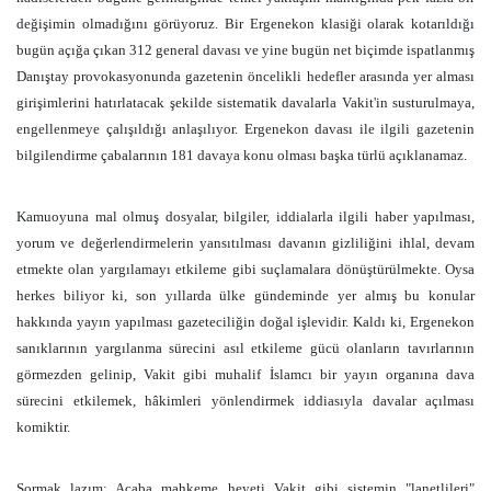
değişimin olmadığını görüyoruz. Bir Ergenekon klasiği olarak kotarıldığı
bugün açığa çıkan 312 general davası ve yine bugün net biçimde ispatlanmış
Danıştay provokasyonunda gazetenin öncelikli hedefler arasında yer alması
girişimlerini hatırlatacak şekilde sistematik davalarla Vakit'in susturulmaya,
engellenmeye çalışıldığı anlaşılıyor. Ergenekon davası ile ilgili gazetenin
bilgilendirme çabalarının 181 davaya konu olması başka türlü açıklanamaz.
Kamuoyuna mal olmuş dosyalar, bilgiler, iddialarla ilgili haber yapılması,
yorum ve değerlendirmelerin yansıtılması davanın gizliliğini ihlal, devam
etmekte olan yargılamayı etkileme gibi suçlamalara dönüştürülmekte. Oysa
herkes biliyor ki, son yıllarda ülke gündeminde yer almış bu konular
hakkında yayın yapılması gazeteciliğin doğal işlevidir. Kaldı ki, Ergenekon
sanıklarının yargılanma sürecini asıl etkileme gücü olanların tavırlarının
görmezden gelinip, Vakit gibi muhalif İslamcı bir yayın organına dava
sürecini etkilemek, hâkimleri yönlendirmek iddiasıyla davalar açılması
komiktir.
Sormak lazım: Acaba mahkeme heyeti Vakit gibi sistemin "lanetlileri"