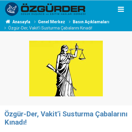
Anasayfa
Genel Merkez
Basın Açıklamaları
Özgür-Der, Vakit’i Susturma Çabalarını Kınadı!
Özgür-Der, Vakit’i Susturma Çabalarını
Kınadı!