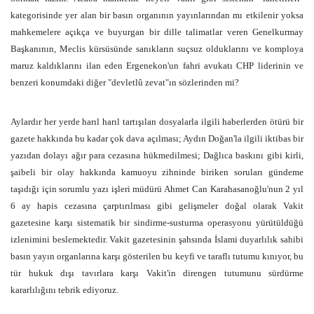
kategorisinde yer alan bir basın organının yayınlarından mı etkilenir yoksa
mahkemelere açıkça ve buyurgan bir dille talimatlar veren Genelkurmay
Başkanının, Meclis kürsüsünde sanıkların suçsuz olduklarını ve komploya
maruz kaldıklarını ilan eden Ergenekon'un fahri avukatı CHP liderinin ve
benzeri konumdaki diğer "devletlû zevat"ın sözlerinden mi?
Aylardır her yerde harıl harıl tartışılan dosyalarla ilgili haberlerden ötürü bir
gazete hakkında bu kadar çok dava açılması; Aydın Doğan'la ilgili iktibas bir
yazıdan dolayı ağır para cezasına hükmedilmesi; Dağlıca baskını gibi kirli,
şaibeli bir olay hakkında kamuoyu zihninde biriken soruları gündeme
taşıdığı için sorumlu yazı işleri müdürü Ahmet Can Karahasanoğlu'nun 2 yıl
6 ay hapis cezasına çarptırılması gibi gelişmeler doğal olarak Vakit
gazetesine karşı sistematik bir sindirme-susturma operasyonu yürütüldüğü
izlenimini beslemektedir. Vakit gazetesinin şahsında İslami duyarlılık sahibi
basın yayın organlarına karşı gösterilen bu keyfi ve taraflı tutumu kınıyor, bu
tür hukuk dışı tavırlara karşı Vakit'in direngen tutumunu sürdürme
kararlılığını tebrik ediyoruz.