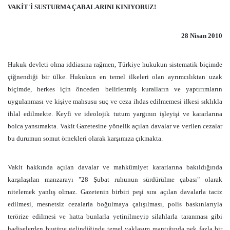
VAKİT'İ SUSTURMA ÇABALARINI KINIYORUZ!
28 Nisan 2010
Hukuk devleti olma iddiasına rağmen, Türkiye hukukun sistematik biçimde
çiğnendiği bir ülke. Hukukun en temel ilkeleri olan ayrımcılıktan uzak
biçimde, herkes için önceden belirlenmiş kuralların ve yaptırımların
uygulanması ve kişiye mahsusu suç ve ceza ihdas edilmemesi ilkesi sıklıkla
ihlal edilmekte. Keyfi ve ideolojik tutum yargının işleyişi ve kararlarına
bolca yansımakta. Vakit Gazetesine yönelik açılan davalar ve verilen cezalar
bu durumun somut örnekleri olarak karşımıza çıkmakta.
Vakit hakkında açılan davalar ve mahkûmiyet kararlarına bakıldığında
karşılaşılan manzarayı "28 Şubat ruhunun sürdürülme çabası" olarak
nitelemek yanlış olmaz. Gazetenin birbiri peşi sıra açılan davalarla taciz
edilmesi, mesnetsiz cezalarla boğulmaya çalışılması, polis baskınlarıyla
terörize edilmesi ve hatta bunlarla yetinilmeyip silahlarla taranması gibi
hadiselerden bugüne gelindiğinde temel yaklaşım mantığında pek fazla bir