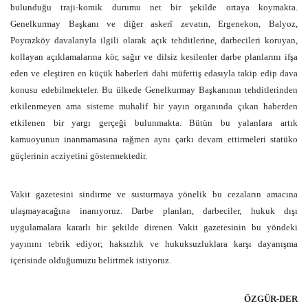
bulunduğu traji-komik durumu net bir şekilde ortaya koymakta.
Genelkurmay Başkanı ve diğer askerî zevatın, Ergenekon, Balyoz,
Poyrazköy davalarıyla ilgili olarak açık tehditlerine, darbecileri koruyan,
kollayan açıklamalarına kör, sağır ve dilsiz kesilenler darbe planlarını ifşa
eden ve eleştiren en küçük haberleri dahi müfettiş edasıyla takip edip dava
konusu edebilmekteler. Bu ülkede Genelkurmay Başkanının tehditlerinden
etkilenmeyen ama sisteme muhalif bir yayın organında çıkan haberden
etkilenen bir yargı gerçeği bulunmakta. Bütün bu yalanlara artık
kamuoyunun inanmamasına rağmen aynı çarkı devam ettirmeleri statüko
güçlerinin acziyetini göstermektedir.
Vakit gazetesini sindirme ve susturmaya yönelik bu cezaların amacına
ulaşmayacağına inanıyoruz. Darbe planları, darbeciler, hukuk dışı
uygulamalara kararlı bir şekilde direnen Vakit gazetesinin bu yöndeki
yayınını tebrik ediyor; haksızlık ve hukuksuzluklara karşı dayanışma
içerisinde olduğumuzu belirtmek istiyoruz.
ÖZGÜR-DER