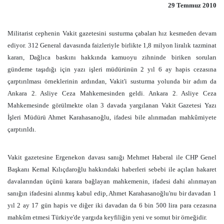
29 Temmuz 2010
Militarist cephenin Vakit gazetesini susturma çabaları hız kesmeden devam
ediyor. 312 General davasında faizleriyle birlikte 1,8 milyon liralık tazminat
kararı, Dağlıca baskını hakkında kamuoyu zihninde biriken soruları
gündeme taşıdığı için yazı işleri müdürünün 2 yıl 6 ay hapis cezasına
çarptırılması örneklerinin ardından, Vakit'i susturma yolunda bir adım da
Ankara 2. Asliye Ceza Mahkemesinden geldi. Ankara 2. Asliye Ceza
Mahkemesinde görülmekte olan 3 davada yargılanan Vakit Gazetesi Yazı
İşleri Müdürü Ahmet Karahasanoğlu, ifadesi bile alınmadan mahkûmiyete
çarptırıldı.
Vakit gazetesine Ergenekon davası sanığı Mehmet Haberal ile CHP Genel
Başkanı Kemal Kılıçdaroğlu hakkındaki haberleri sebebi ile açılan hakaret
davalarından üçünü karara bağlayan mahkemenin, ifadesi dahi alınmayan
sanığın ifadesini alınmış kabul edip, Ahmet Karahasanoğlu'nu bir davadan 1
yıl 2 ay 17 gün hapis ve diğer iki davadan da 6 bin 500 lira para cezasına
mahkûm etmesi Türkiye'de yargıda keyfiliğin yeni ve somut bir örneğidir.