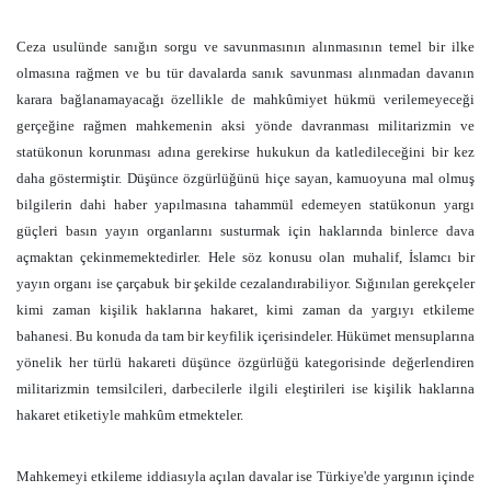
Ceza usulünde sanığın sorgu ve savunmasının alınmasının temel bir ilke
olmasına rağmen ve bu tür davalarda sanık savunması alınmadan davanın
karara bağlanamayacağı özellikle de mahkûmiyet hükmü verilemeyeceği
gerçeğine rağmen mahkemenin aksi yönde davranması militarizmin ve
statükonun korunması adına gerekirse hukukun da katledileceğini bir kez
daha göstermiştir. Düşünce özgürlüğünü hiçe sayan, kamuoyuna mal olmuş
bilgilerin dahi haber yapılmasına tahammül edemeyen statükonun yargı
güçleri basın yayın organlarını susturmak için haklarında binlerce dava
açmaktan çekinmemektedirler. Hele söz konusu olan muhalif, İslamcı bir
yayın organı ise çarçabuk bir şekilde cezalandırabiliyor. Sığınılan gerekçeler
kimi zaman kişilik haklarına hakaret, kimi zaman da yargıyı etkileme
bahanesi. Bu konuda da tam bir keyfilik içerisindeler. Hükümet mensuplarına
yönelik her türlü hakareti düşünce özgürlüğü kategorisinde değerlendiren
militarizmin temsilcileri, darbecilerle ilgili eleştirileri ise kişilik haklarına
hakaret etiketiyle mahkûm etmekteler.
Mahkemeyi etkileme iddiasıyla açılan davalar ise Türkiye'de yargının içinde