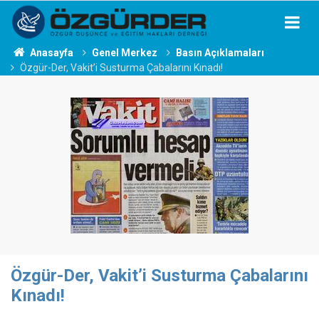
Anasayfa
Genel Merkez
Basın Açıklamaları
Özgür-Der, Vakit’i Susturma Çabalarını Kınadı!
Özgür-Der, Vakit’i Susturma Çabalarını
Kınadı!