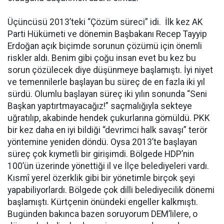
Üçüncüsü 2013’teki “Çözüm süreci” idi. İlk kez AK
Parti Hükümeti ve dönemin Başbakanı Recep Tayyip
Erdoğan açık biçimde sorunun çözümü için önemli
riskler aldı. Benim gibi çoğu insan evet bu kez bu
sorun çözülecek diye düşünmeye başlamıştı. İyi niyet
ve temennilerle başlayan bu süreç de en fazla iki yıl
sürdü. Olumlu başlayan süreç iki yılın sonunda “Seni
Başkan yaptırtmayacağız!” saçmalığıyla sekteye
uğratılıp, akabinde hendek çukurlarına gömüldü. PKK
bir kez daha en iyi bildiği “devrimci halk savaşı” terör
yöntemine yeniden döndü. Oysa 2013’te başlayan
süreç çok kıymetli bir girişimdi. Bölgede HDP’nin
100’ün üzerinde yönettiği il ve İlçe belediyeleri vardı.
Kısmî yerel özerklik gibi bir yönetimle birçok şeyi
yapabiliyorlardı. Bölgede çok dilli belediyecilik dönemi
başlamıştı. Kürtçenin önündeki engeller kalkmıştı.
Bugünden bakınca bazen soruyorum DEM’lilere, o