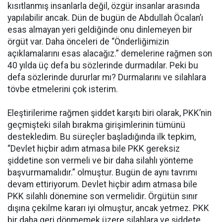
kısıtlanmış insanlarla değil, özgür insanlar arasında
yapılabilir ancak. Dün de bugün de Abdullah Öcalan’ı
esas almayan yeri geldiğinde onu dinlemeyen bir
örgüt var. Daha önceleri de “Önderliğimizin
açıklamalarını esas alacağız.” demelerine rağmen son
40 yılda üç defa bu sözlerinde durmadılar. Peki bu
defa sözlerinde dururlar mı? Durmalarını ve silahlara
tövbe etmelerini çok isterim.
Eleştirilerime rağmen şiddet karşıtı biri olarak, PKK’nin
geçmişteki silah bırakma girişimlerinin tümünü
destekledim. Bu süreçler başladığında ilk tepkim,
“Devlet hiçbir adım atmasa bile PKK gereksiz
şiddetine son vermeli ve bir daha silahlı yönteme
başvurmamalıdır.” olmuştur. Bugün de aynı tavrımı
devam ettiriyorum. Devlet hiçbir adım atmasa bile
PKK silahlı dönemine son vermelidir. Örgütün sınır
dışına çekilme kararı iyi olmuştur, ancak yetmez. PKK
bir daha geri dönmemek üzere silahlara ve şiddete