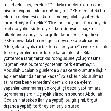
milletvekili seçilerek HEP adıyla mecliste grup olarak
siyaset yapma imkânı doğmuşken PKK meclisteki bu
olumlu gelişmeyi dikkate almamış silahlı yöntemde
ısrar etmiştir. Üstelik ’90’lı yılların başında tüm dünyada
reel sosyalist sistem yıkılırken, dünyanın başka
ülkelerinde sosyalist örgütler kendilerini kapatırken,
PKK dünyadaki bu reel gelişmeyi dikkate almadan
“Gerçek sosyalizmi biz temsil ediyoruz” diyerek silahlı
terör eylemlerini sürdürme kararı almıştır. Silahlı
yöntemde ısrar, terör kısırdöngüsüne yol açmasına
rağmen PKK bu terör yöntemini terk etmemiştir.
Abdullah Öcalan o günlerde 33 askerin ölümüne ilişkin
açıklamalarında her ne kadar “33 askerin öldürülmesi
talimatını ben vermedim” demiş olsa da eylemi
yapanlar kınanmamış ve örgüt içi cezai yaptırımlara
uğramamışlardır. Üç aylık sürecin sonunda Abdullah
Öcalan’ın ateşkes ilanıyla yaptığı bu girişimi, örgüt
dışarıda yaptığı terör eylemleriyle süreci