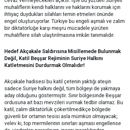
cevaz vermeyecekleri açıktır. İşte bu yüzden Suriyeli
muhaliflerin kendi halklarını ve haklarını korumak için
ihtiyaç duydukları silahları temin etmeleri önünde
engel oluşturuyorlar. Türkiye bu engeli aşmalı ve zalim
bir diktatörlüğe karşı meşru mücadele yürüten
muhaliflere silah ulaştırılmasına imkân tanımalıdır.
Hedef Akçakale Saldırısına Misillemede Bulunmak
Değil, Katil Beşşar Rejiminin Suriye Halkını
Katletmesini Durdurmak Olmalıdır!
Akçakale hadisesi bu katil çetenin yaktığı ateşin
sadece Suriye halkını değil, tüm bölgeyi de yakmaya
aday olduğunu göstermiştir. Sınır bölgesinde Beşşar
ordusuna ait bazı mevzileri vurmak tedbir olamaz. Bu
katil, zalim diktatörlük çökertilmedikçe bölgede
güvenli bir ortamın tesisi asla mümkün olmayacak;
velev ki, top mermilerinin sınırları aşması engellense