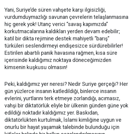
Yani, Suriye’de süren vahşete karşı ilgisizliği,
vurdumduymazlığı savunan çevrelerin telaşlanmasına
hiç gerek yok! Utanç verici “savaş kapımızda”
korkutmacalarına kaldıkları yerden devam edebilir;
katil bir dikta rejimine destek mahiyetli “barış”
türküleri seslendirmeyi endişesizce sürdürebilirler!
Estirilen abartılı panik havasına rağmen, kısa süre
içerisinde kaldığımız noktaya döneceğimizden
kimsenin kuşkusu olmasın!
Peki, kaldığımız yer neresi? Nedir Suriye gerçeği? Her
gün yüzlerce insanın katledildiği, binlerce insanın
evlerini, yurtlarını terk etmeye zorlandığı, acımasız,
vahşi bir diktatörlük eliyle bir ülkenin günden güne yok
edildiği noktadır kaldığımız yer. Baskıdan,
diktatörlükten kurtulmak, İslami kimliğine uygun ve
onurlu bir hayat yaşamak talebinde bulunduğu için