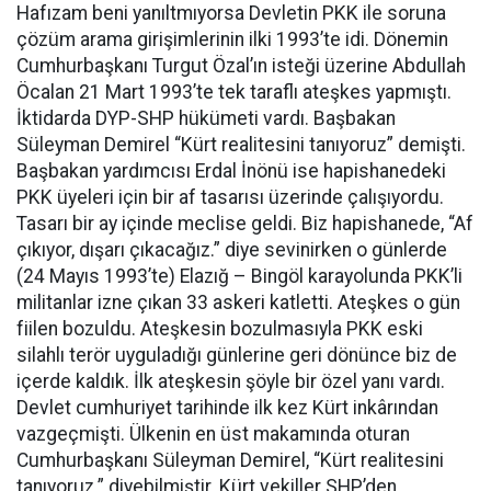
Hafızam beni yanıltmıyorsa Devletin PKK ile soruna
çözüm arama girişimlerinin ilki 1993’te idi. Dönemin
Cumhurbaşkanı Turgut Özal’ın isteği üzerine Abdullah
Öcalan 21 Mart 1993’te tek taraflı ateşkes yapmıştı.
İktidarda DYP-SHP hükümeti vardı. Başbakan
Süleyman Demirel “Kürt realitesini tanıyoruz” demişti.
Başbakan yardımcısı Erdal İnönü ise hapishanedeki
PKK üyeleri için bir af tasarısı üzerinde çalışıyordu.
Tasarı bir ay içinde meclise geldi. Biz hapishanede, “Af
çıkıyor, dışarı çıkacağız.” diye sevinirken o günlerde
(24 Mayıs 1993’te) Elazığ – Bingöl karayolunda PKK’li
militanlar izne çıkan 33 askeri katletti. Ateşkes o gün
fiilen bozuldu. Ateşkesin bozulmasıyla PKK eski
silahlı terör uyguladığı günlerine geri dönünce biz de
içerde kaldık. İlk ateşkesin şöyle bir özel yanı vardı.
Devlet cumhuriyet tarihinde ilk kez Kürt inkârından
vazgeçmişti. Ülkenin en üst makamında oturan
Cumhurbaşkanı Süleyman Demirel, “Kürt realitesini
tanıyoruz.” diyebilmiştir. Kürt vekiller SHP’den