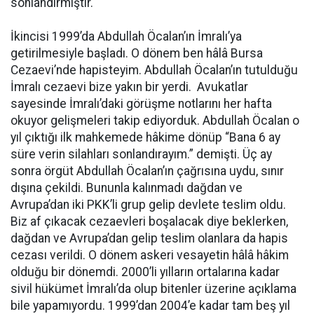
sonlandırmıştır.
İkincisi 1999’da Abdullah Öcalan’ın İmralı’ya
getirilmesiyle başladı. O dönem ben hâlâ Bursa
Cezaevi’nde hapisteyim. Abdullah Öcalan’ın tutulduğu
İmralı cezaevi bize yakın bir yerdi. Avukatlar
sayesinde İmralı’daki görüşme notlarını her hafta
okuyor gelişmeleri takip ediyorduk. Abdullah Öcalan o
yıl çıktığı ilk mahkemede hâkime dönüp “Bana 6 ay
süre verin silahları sonlandırayım.” demişti. Üç ay
sonra örgüt Abdullah Öcalan’ın çağrısına uydu, sınır
dışına çekildi. Bununla kalınmadı dağdan ve
Avrupa’dan iki PKK’li grup gelip devlete teslim oldu.
Biz af çıkacak cezaevleri boşalacak diye beklerken,
dağdan ve Avrupa’dan gelip teslim olanlara da hapis
cezası verildi. O dönem askeri vesayetin hâlâ hâkim
olduğu bir dönemdi. 2000’li yılların ortalarına kadar
sivil hükümet İmralı’da olup bitenler üzerine açıklama
bile yapamıyordu. 1999’dan 2004’e kadar tam beş yıl