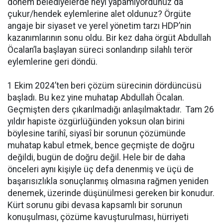
dönem belediyelerde neyi yapamıyordunuz da
çukur/hendek eylemlerine alet oldunuz? Örgüte
angaje bir siyaset ve yerel yönetim tarzı HDP’nin
kazanımlarının sonu oldu. Bir kez daha örgüt Abdullah
Öcalan’la başlayan süreci sonlandırıp silahlı terör
eylemlerine geri döndü.
1 Ekim 2024’ten beri çözüm sürecinin dördüncüsü
başladı. Bu kez yine muhatap Abdullah Öcalan.
Geçmişten ders çıkarılmadığı anlaşılmaktadır. Tam 26
yıldır hapiste özgürlüğünden yoksun olan birini
böylesine tarihî, siyasî bir sorunun çözümünde
muhatap kabul etmek, bence geçmişte de doğru
değildi, bugün de doğru değil. Hele bir de daha
önceleri aynı kişiyle üç defa denenmiş ve üçü de
başarısızlıkla sonuçlanmış olmasına rağmen yeniden
denemek, üzerinde düşünülmesi gereken bir konudur.
Kürt sorunu gibi devasa kapsamlı bir sorunun
konuşulması, çözüme kavuşturulması, hürriyeti