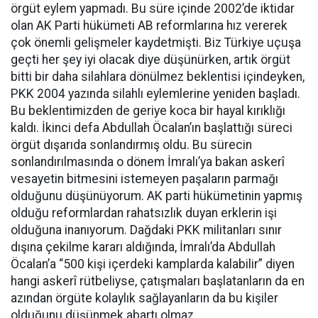
örgüt eylem yapmadı. Bu süre içinde 2002’de iktidar
olan AK Parti hükümeti AB reformlarına hız vererek
çok önemli gelişmeler kaydetmişti. Biz Türkiye uçuşa
geçti her şey iyi olacak diye düşünürken, artık örgüt
bitti bir daha silahlara dönülmez beklentisi içindeyken,
PKK 2004 yazında silahlı eylemlerine yeniden başladı.
Bu beklentimizden de geriye koca bir hayal kırıklığı
kaldı. İkinci defa Abdullah Öcalan’ın başlattığı süreci
örgüt dışarıda sonlandırmış oldu. Bu sürecin
sonlandırılmasında o dönem İmralı’ya bakan askerî
vesayetin bitmesini istemeyen paşaların parmağı
olduğunu düşünüyorum. AK parti hükümetinin yapmış
olduğu reformlardan rahatsızlık duyan erklerin işi
olduğuna inanıyorum. Dağdaki PKK militanları sınır
dışına çekilme kararı aldığında, İmralı’da Abdullah
Öcalan’a “500 kişi içerdeki kamplarda kalabilir” diyen
hangi askerî rütbeliyse, çatışmaları başlatanların da en
azından örgüte kolaylık sağlayanların da bu kişiler
olduğunu düşünmek abartı olmaz.