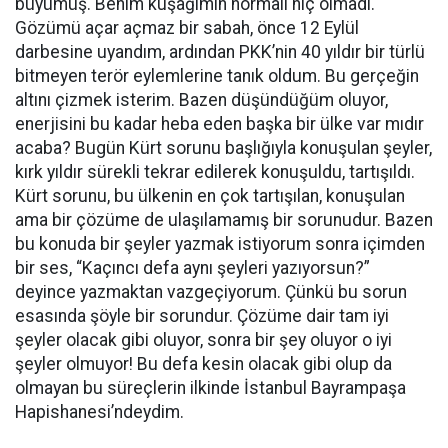
büyümüş. Benim kuşağımın normali hiç olmadı.
Gözümü açar açmaz bir sabah, önce 12 Eylül
darbesine uyandım, ardından PKK’nin 40 yıldır bir türlü
bitmeyen terör eylemlerine tanık oldum. Bu gerçeğin
altını çizmek isterim. Bazen düşündüğüm oluyor,
enerjisini bu kadar heba eden başka bir ülke var mıdır
acaba? Bugün Kürt sorunu başlığıyla konuşulan şeyler,
kırk yıldır sürekli tekrar edilerek konuşuldu, tartışıldı.
Kürt sorunu, bu ülkenin en çok tartışılan, konuşulan
ama bir çözüme de ulaşılamamış bir sorunudur. Bazen
bu konuda bir şeyler yazmak istiyorum sonra içimden
bir ses, “Kaçıncı defa aynı şeyleri yazıyorsun?”
deyince yazmaktan vazgeçiyorum. Çünkü bu sorun
esasında şöyle bir sorundur. Çözüme dair tam iyi
şeyler olacak gibi oluyor, sonra bir şey oluyor o iyi
şeyler olmuyor! Bu defa kesin olacak gibi olup da
olmayan bu süreçlerin ilkinde İstanbul Bayrampaşa
Hapishanesi’ndeydim.