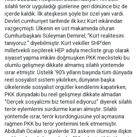
silahlı terör uyguladığı günlerine geri dönünce biz de
içerde kaldık. İlk ateşkesin şöyle bir özel yanı vardı.
Devlet cumhuriyet tarihinde ilk kez Kürt inkârından
vazgeçmişti. Ülkenin en üst makamında oturan
Cumhurbaşkanı Süleyman Demirel, “Kürt realitesini
tanıyoruz.” diyebilmiştir. Kürt vekiller SHP’den
milletvekili seçilerek HEP adıyla mecliste grup olarak
siyaset yapma imkânı doğmuşken PKK meclisteki bu
olumlu gelişmeyi dikkate almamış silahlı yöntemde
ısrar etmiştir. Üstelik ’90’lı yılların başında tüm dünyada
reel sosyalist sistem yıkılırken, dünyanın başka
ülkelerinde sosyalist örgütler kendilerini kapatırken,
PKK dünyadaki bu reel gelişmeyi dikkate almadan
“Gerçek sosyalizmi biz temsil ediyoruz” diyerek silahlı
terör eylemlerini sürdürme kararı almıştır. Silahlı
yöntemde ısrar, terör kısırdöngüsüne yol açmasına
rağmen PKK bu terör yöntemini terk etmemiştir.
Abdullah Öcalan o günlerde 33 askerin ölümüne ilişkin