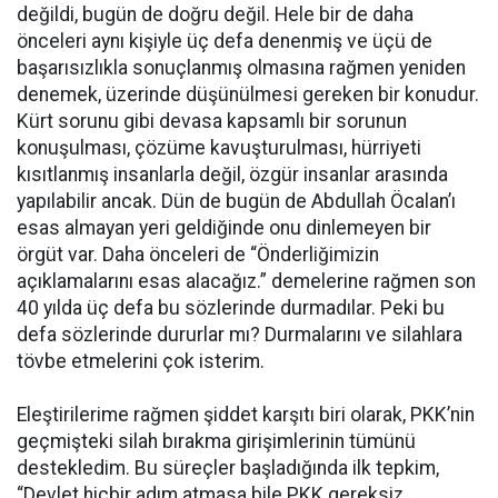
değildi, bugün de doğru değil. Hele bir de daha
önceleri aynı kişiyle üç defa denenmiş ve üçü de
başarısızlıkla sonuçlanmış olmasına rağmen yeniden
denemek, üzerinde düşünülmesi gereken bir konudur.
Kürt sorunu gibi devasa kapsamlı bir sorunun
konuşulması, çözüme kavuşturulması, hürriyeti
kısıtlanmış insanlarla değil, özgür insanlar arasında
yapılabilir ancak. Dün de bugün de Abdullah Öcalan’ı
esas almayan yeri geldiğinde onu dinlemeyen bir
örgüt var. Daha önceleri de “Önderliğimizin
açıklamalarını esas alacağız.” demelerine rağmen son
40 yılda üç defa bu sözlerinde durmadılar. Peki bu
defa sözlerinde dururlar mı? Durmalarını ve silahlara
tövbe etmelerini çok isterim.
Eleştirilerime rağmen şiddet karşıtı biri olarak, PKK’nin
geçmişteki silah bırakma girişimlerinin tümünü
destekledim. Bu süreçler başladığında ilk tepkim,
“Devlet hiçbir adım atmasa bile PKK gereksiz