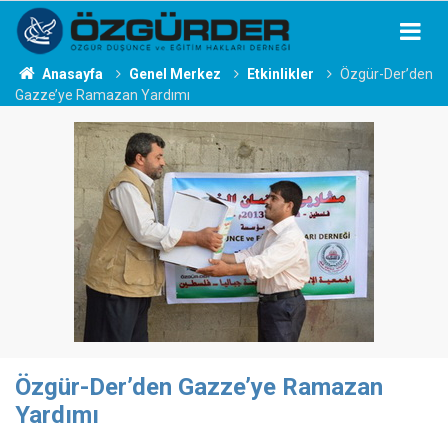
Anasayfa
Genel Merkez
Etkinlikler
Özgür-Der’den
Gazze’ye Ramazan Yardımı
Özgür-Der’den Gazze’ye Ramazan
Yardımı