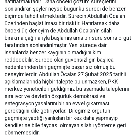
hatırlatmaktadır. Daha önceki çözüm süreçlerini
sonlandıran şeyler neyse bugünkü süreci de benzer
biçimde tehdit etmektedir. Sürecin Abdullah Öcalan
üzerinden başlatılması bir risktir. Hatırlarsak daha
önceki üç deneyim de Abdullah Öcalan’ın silah
bırakma çağrılarıyla başlamış ama bir süre sonra örgüt
tarafından sonlandırılmıştır. Yeni sürece dair
insanlarda benzer kaygının olmadığını kim
reddedebilir. Sürece olan güvensizliğin başlıca
nedenlerinden biri geçmişte başarısız olmuş bu
deneyimlerdir. Abdullah Öcalan 27 Şubat 2025 tarihli
açıklamalarında hiçbir talepte bulunmazken, PKK
merkez yöneticileri geldiğimiz bu aşamada taleplerini
sıralıyor ve devletin özgürlük demokrasi ve
entegrasyon yasalarını bir an evvel çıkarması
gerektiğini dile getiriyorlar. Dileğimiz örgütün
geçmişte yaptığı yanlışları bir kez daha yapmayıp
kendilerine bile faydası olmayan silahlı yönteme geri
dönmemesidir.