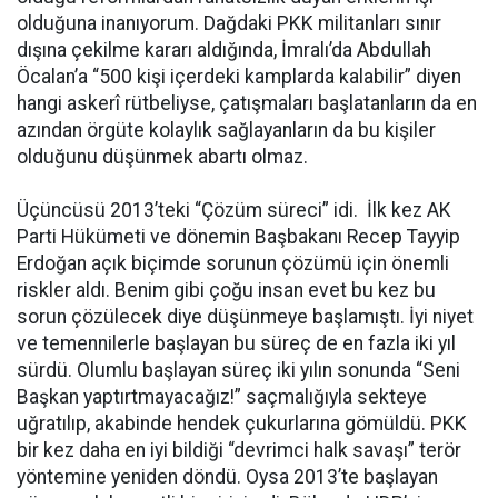
olduğuna inanıyorum. Dağdaki PKK militanları sınır
dışına çekilme kararı aldığında, İmralı’da Abdullah
Öcalan’a “500 kişi içerdeki kamplarda kalabilir” diyen
hangi askerî rütbeliyse, çatışmaları başlatanların da en
azından örgüte kolaylık sağlayanların da bu kişiler
olduğunu düşünmek abartı olmaz.
Üçüncüsü 2013’teki “Çözüm süreci” idi. İlk kez AK
Parti Hükümeti ve dönemin Başbakanı Recep Tayyip
Erdoğan açık biçimde sorunun çözümü için önemli
riskler aldı. Benim gibi çoğu insan evet bu kez bu
sorun çözülecek diye düşünmeye başlamıştı. İyi niyet
ve temennilerle başlayan bu süreç de en fazla iki yıl
sürdü. Olumlu başlayan süreç iki yılın sonunda “Seni
Başkan yaptırtmayacağız!” saçmalığıyla sekteye
uğratılıp, akabinde hendek çukurlarına gömüldü. PKK
bir kez daha en iyi bildiği “devrimci halk savaşı” terör
yöntemine yeniden döndü. Oysa 2013’te başlayan