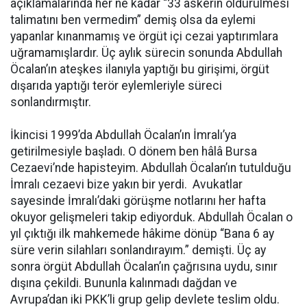
açıklamalarında her ne kadar “33 askerin öldürülmesi
talimatını ben vermedim” demiş olsa da eylemi
yapanlar kınanmamış ve örgüt içi cezai yaptırımlara
uğramamışlardır. Üç aylık sürecin sonunda Abdullah
Öcalan’ın ateşkes ilanıyla yaptığı bu girişimi, örgüt
dışarıda yaptığı terör eylemleriyle süreci
sonlandırmıştır.
İkincisi 1999’da Abdullah Öcalan’ın İmralı’ya
getirilmesiyle başladı. O dönem ben hâlâ Bursa
Cezaevi’nde hapisteyim. Abdullah Öcalan’ın tutulduğu
İmralı cezaevi bize yakın bir yerdi. Avukatlar
sayesinde İmralı’daki görüşme notlarını her hafta
okuyor gelişmeleri takip ediyorduk. Abdullah Öcalan o
yıl çıktığı ilk mahkemede hâkime dönüp “Bana 6 ay
süre verin silahları sonlandırayım.” demişti. Üç ay
sonra örgüt Abdullah Öcalan’ın çağrısına uydu, sınır
dışına çekildi. Bununla kalınmadı dağdan ve
Avrupa’dan iki PKK’li grup gelip devlete teslim oldu.