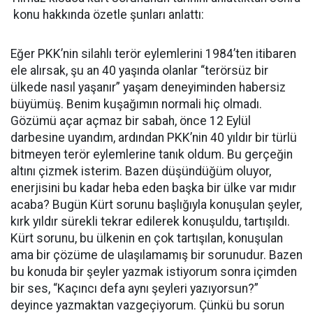
konu hakkında özetle şunları anlattı:
Eğer PKK’nin silahlı terör eylemlerini 1984’ten itibaren
ele alırsak, şu an 40 yaşında olanlar “terörsüz bir
ülkede nasıl yaşanır” yaşam deneyiminden habersiz
büyümüş. Benim kuşağımın normali hiç olmadı.
Gözümü açar açmaz bir sabah, önce 12 Eylül
darbesine uyandım, ardından PKK’nin 40 yıldır bir türlü
bitmeyen terör eylemlerine tanık oldum. Bu gerçeğin
altını çizmek isterim. Bazen düşündüğüm oluyor,
enerjisini bu kadar heba eden başka bir ülke var mıdır
acaba? Bugün Kürt sorunu başlığıyla konuşulan şeyler,
kırk yıldır sürekli tekrar edilerek konuşuldu, tartışıldı.
Kürt sorunu, bu ülkenin en çok tartışılan, konuşulan
ama bir çözüme de ulaşılamamış bir sorunudur. Bazen
bu konuda bir şeyler yazmak istiyorum sonra içimden
bir ses, “Kaçıncı defa aynı şeyleri yazıyorsun?”
deyince yazmaktan vazgeçiyorum. Çünkü bu sorun