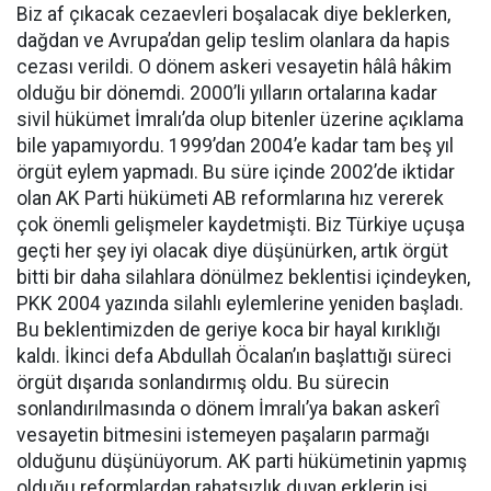
Biz af çıkacak cezaevleri boşalacak diye beklerken,
dağdan ve Avrupa’dan gelip teslim olanlara da hapis
cezası verildi. O dönem askeri vesayetin hâlâ hâkim
olduğu bir dönemdi. 2000’li yılların ortalarına kadar
sivil hükümet İmralı’da olup bitenler üzerine açıklama
bile yapamıyordu. 1999’dan 2004’e kadar tam beş yıl
örgüt eylem yapmadı. Bu süre içinde 2002’de iktidar
olan AK Parti hükümeti AB reformlarına hız vererek
çok önemli gelişmeler kaydetmişti. Biz Türkiye uçuşa
geçti her şey iyi olacak diye düşünürken, artık örgüt
bitti bir daha silahlara dönülmez beklentisi içindeyken,
PKK 2004 yazında silahlı eylemlerine yeniden başladı.
Bu beklentimizden de geriye koca bir hayal kırıklığı
kaldı. İkinci defa Abdullah Öcalan’ın başlattığı süreci
örgüt dışarıda sonlandırmış oldu. Bu sürecin
sonlandırılmasında o dönem İmralı’ya bakan askerî
vesayetin bitmesini istemeyen paşaların parmağı
olduğunu düşünüyorum. AK parti hükümetinin yapmış
olduğu reformlardan rahatsızlık duyan erklerin işi