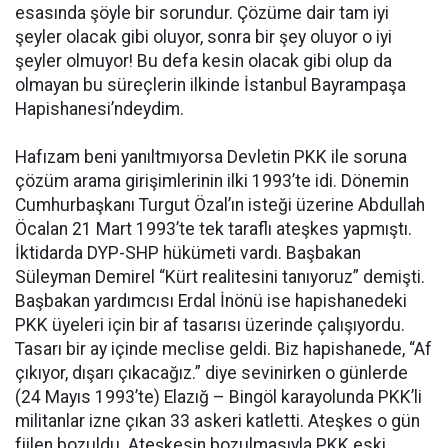
esasında şöyle bir sorundur. Çözüme dair tam iyi
şeyler olacak gibi oluyor, sonra bir şey oluyor o iyi
şeyler olmuyor! Bu defa kesin olacak gibi olup da
olmayan bu süreçlerin ilkinde İstanbul Bayrampaşa
Hapishanesi’ndeydim.
Hafızam beni yanıltmıyorsa Devletin PKK ile soruna
çözüm arama girişimlerinin ilki 1993’te idi. Dönemin
Cumhurbaşkanı Turgut Özal’ın isteği üzerine Abdullah
Öcalan 21 Mart 1993’te tek taraflı ateşkes yapmıştı.
İktidarda DYP-SHP hükümeti vardı. Başbakan
Süleyman Demirel “Kürt realitesini tanıyoruz” demişti.
Başbakan yardımcısı Erdal İnönü ise hapishanedeki
PKK üyeleri için bir af tasarısı üzerinde çalışıyordu.
Tasarı bir ay içinde meclise geldi. Biz hapishanede, “Af
çıkıyor, dışarı çıkacağız.” diye sevinirken o günlerde
(24 Mayıs 1993’te) Elazığ – Bingöl karayolunda PKK’li
militanlar izne çıkan 33 askeri katletti. Ateşkes o gün
fiilen bozuldu. Ateşkesin bozulmasıyla PKK eski