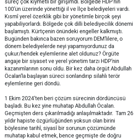
süreç çok kıymetli bir girişimdi. Bölgede HDP’nin
100’ün üzerinde yönettiği il ve İlçe belediyeleri vardı.
Kısmî yerel özerklik gibi bir yönetimle birçok şeyi
yapabiliyorlardı. Bölgede çok dilli belediyecilik dönemi
başlamıştı. Kürtçenin önündeki engeller kalkmıştı.
Bugünden bakınca bazen soruyorum DEM’lilere, o
dönem belediyelerde neyi yapamıyordunuz da
çukur/hendek eylemlerine alet oldunuz? Örgüte
angaje bir siyaset ve yerel yönetim tarzı HDP’nin
kazanımlarının sonu oldu. Bir kez daha örgüt Abdullah
Öcalan’la başlayan süreci sonlandırıp silahlı terör
eylemlerine geri döndü.
1 Ekim 2024’ten beri çözüm sürecinin dördüncüsü
başladı. Bu kez yine muhatap Abdullah Öcalan.
Geçmişten ders çıkarılmadığı anlaşılmaktadır. Tam 26
yıldır hapiste özgürlüğünden yoksun olan birini
böylesine tarihî, siyasî bir sorunun çözümünde
muhatap kabul etmek, bence geçmişte de doğru