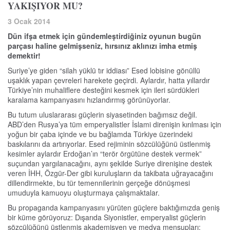
YAKIŞIYOR MU?
3 Ocak 2014
Dün ifşa etmek için gündemleştirdiğiniz oyunun bugün
parçası haline gelmişseniz, hırsınız aklınızı imha etmiş
demektir!
Suriye’ye giden “silah yüklü tır iddiası” Esed lobisine gönüllü
uşaklık yapan çevreleri harekete geçirdi. Aylardır, hatta yıllardır
Türkiye’nin muhaliflere desteğini kesmek için ileri sürdükleri
karalama kampanyasını hızlandırmış görünüyorlar.
Bu tutum uluslararası güçlerin siyasetinden bağımsız değil.
ABD’den Rusya’ya tüm emperyalistler İslami direnişin kırılması için
yoğun bir çaba içinde ve bu bağlamda Türkiye üzerindeki
baskılarını da artırıyorlar. Esed rejiminin sözcülüğünü üstlenmiş
kesimler aylardır Erdoğan’ın “terör örgütüne destek vermek”
suçundan yargılanacağını, aynı şekilde Suriye direnişine destek
veren İHH, Özgür-Der gibi kuruluşların da takibata uğrayacağını
dillendirmekte, bu tür temennilerinin gerçeğe dönüşmesi
umuduyla kamuoyu oluşturmaya çalışmaktalar.
Bu propaganda kampanyasını yürüten güçlere baktığımızda geniş
bir küme görüyoruz: Dışarıda Siyonistler, emperyalist güçlerin
sözcülüğünü üstlenmiş akademisyen ve medya mensupları;