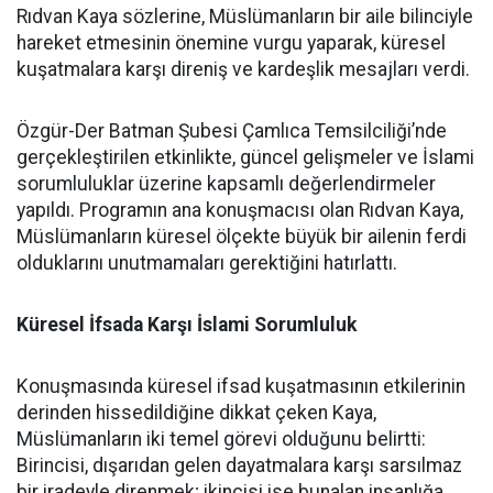
Rıdvan Kaya sözlerine, Müslümanların bir aile bilinciyle
hareket etmesinin önemine vurgu yaparak, küresel
kuşatmalara karşı direniş ve kardeşlik mesajları verdi.
Özgür-Der Batman Şubesi Çamlıca Temsilciliği’nde
gerçekleştirilen etkinlikte, güncel gelişmeler ve İslami
sorumluluklar üzerine kapsamlı değerlendirmeler
yapıldı. Programın ana konuşmacısı olan Rıdvan Kaya,
Müslümanların küresel ölçekte büyük bir ailenin ferdi
olduklarını unutmamaları gerektiğini hatırlattı.
Küresel İfsada Karşı İslami Sorumluluk
Konuşmasında küresel ifsad kuşatmasının etkilerinin
derinden hissedildiğine dikkat çeken Kaya,
Müslümanların iki temel görevi olduğunu belirtti:
Birincisi, dışarıdan gelen dayatmalara karşı sarsılmaz
bir iradeyle direnmek; ikincisi ise bunalan insanlığa