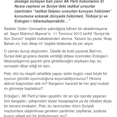
desteğe zorlayan batı yarın AK Parti hükümetini El
Nusra cephesi ve Suriye’deki radikal unsurlar
üzerinden “radikal İslamcı unsurları koruyan hükümet”
konumuna sokarak dünyada hükümeti, Türkiye’yi ve
Erdoğan’ı itibarsızlaştırabilir…”
İfadeler Gülen Cemaatine yakınlığıyla bilinen bir akademisyene
ait. Sayın Mahmut Akpınar’ın 11 Temmuz 2013 tarihli “Suriye’de
Son Durum” başlıklı makalesinden alınma. Yazarın bu yazısı “Arap
Baharı mı, İran Ateşi mi” başlıklı kitabında da yer alıyor.
O zaman durup düşünelim. Üstelik de bold yazarak Batı’nın,
Suriye’deki gruplara destek verildiği iddiası üzerinden Erdoğan’ı
itibarsızlaştırma gayreti içine girebileceğini söyleyen kişi, bu
cemaatin itibar ettiği bir isim.
Peki, dün bu tespiti rahatlıkla yapan sizler bugün nasıl böyle bir
oyunun gönüllü oyunculuğuna soyunabiliyorsunuz? Hırsınız
aklınızı başınızdan aldı mı? Kavganın harareti ile her şeyi mubah
mı görmeye başladınız?
Erdoğan’ı, AK Parti’yi falan geçelim; bir an için içeride yaşanan
tüm kavgaları, çekişmeleri siyasi hesaplaşma ya da rekabet deyip
bir kenara bırakalım. Peki, bu tavrınızdan ötürü Suriyeli
mazlumlara ulaştırılması gereken yardımlar zayıflarsa, azalırsa
bunun vebali sizi hiç korkutmuyor mu?