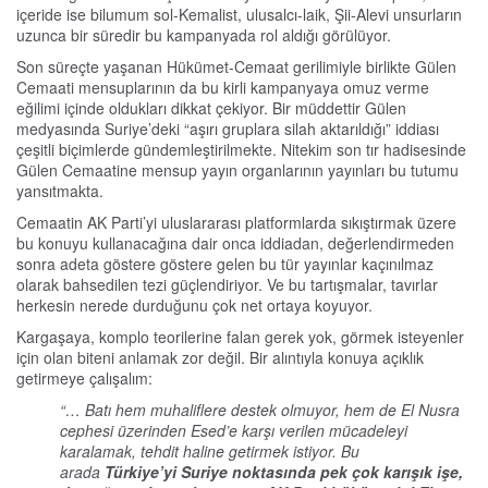
içeride ise bilumum sol-Kemalist, ulusalcı-laik, Şii-Alevi unsurların
uzunca bir süredir bu kampanyada rol aldığı görülüyor.
Son süreçte yaşanan Hükümet-Cemaat gerilimiyle birlikte Gülen
Cemaati mensuplarının da bu kirli kampanyaya omuz verme
eğilimi içinde oldukları dikkat çekiyor. Bir müddettir Gülen
medyasında Suriye’deki “aşırı gruplara silah aktarıldığı” iddiası
çeşitli biçimlerde gündemleştirilmekte. Nitekim son tır hadisesinde
Gülen Cemaatine mensup yayın organlarının yayınları bu tutumu
yansıtmakta.
Cemaatin AK Parti’yi uluslararası platformlarda sıkıştırmak üzere
bu konuyu kullanacağına dair onca iddiadan, değerlendirmeden
sonra adeta göstere göstere gelen bu tür yayınlar kaçınılmaz
olarak bahsedilen tezi güçlendiriyor. Ve bu tartışmalar, tavırlar
herkesin nerede durduğunu çok net ortaya koyuyor.
Kargaşaya, komplo teorilerine falan gerek yok, görmek isteyenler
için olan biteni anlamak zor değil. Bir alıntıyla konuya açıklık
getirmeye çalışalım:
“… Batı hem muhaliflere destek olmuyor, hem de El Nusra
cephesi üzerinden Esed’e karşı verilen mücadeleyi
karalamak, tehdit haline getirmek istiyor. Bu
arada
Türkiye’yi Suriye noktasında pek çok karışık işe,