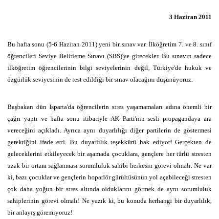
3 Haziran 2011
Bu hafta sonu (5-6 Haziran 2011) yeni bir sınav var. İlköğretim
7. ve
8. sınıf
öğrencileri Seviye Belirleme Sınavı (SBS)'ye girecekler. Bu sınavın sadece
ilköğretim öğrencilerinin bilgi seviyelerinin değil, Türkiye'de hukuk ve
özgürlük seviyesinin de test edildiği bir sınav olacağını düşünüyoruz.
Başbakan dün Isparta'da öğrencilerin stres yaşamamaları adına önemli bir
çağrı yaptı ve hafta sonu itibariyle AK Parti'nin sesli propagandaya ara
vereceğini açıkladı. Ayrıca aynı duyarlılığı diğer partilerin de göstermesi
gerektiğini ifade etti. Bu duyarlılık teşekkürü hak ediyor! Gerçekten de
geleceklerini etkileyecek bir aşamada çocuklara, gençlere her türlü stresten
uzak bir ortam sağlanması sorumluluk sahibi herkesin görevi olmalı. Ne var
ki, bazı çocuklar ve gençlerin hoparlör gürültüsünün yol açabileceği stresten
çok daha yoğun bir stres altında olduklarını görmek de aynı sorumluluk
sahiplerinin görevi olmalı! Ne yazık ki, bu konuda herhangi bir duyarlılık,
bir anlayış göremiyoruz!