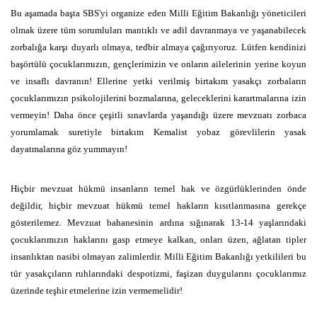
Bu aşamada başta SBS'yi organize eden Milli Eğitim Bakanlığı yöneticileri
olmak üzere tüm sorumluları mantıklı ve adil davranmaya ve yaşanabilecek
zorbalığa karşı duyarlı olmaya, tedbir almaya çağırıyoruz. Lütfen kendinizi
başörtülü çocuklarımızın, gençlerimizin ve onların ailelerinin yerine koyun
ve insaflı davranın! Ellerine yetki verilmiş birtakım yasakçı zorbaların
çocuklarımızın psikolojilerini bozmalarına, geleceklerini karartmalarına izin
vermeyin! Daha önce çeşitli sınavlarda yaşandığı üzere mevzuatı zorbaca
yorumlamak suretiyle birtakım Kemalist yobaz görevlilerin yasak
dayatmalarına göz yummayın!
Hiçbir mevzuat hükmü insanların temel hak ve özgürlüklerinden önde
değildir, hiçbir mevzuat hükmü temel hakların kısıtlanmasına gerekçe
gösterilemez. Mevzuat bahanesinin ardına sığınarak 13-14 yaşlarındaki
çocuklarımızın haklarını gasp etmeye kalkan, onları üzen, ağlatan tipler
insanlıktan nasibi olmayan zalimlerdir. Milli Eğitim Bakanlığı yetkilileri bu
tür yasakçıların ruhlarındaki despotizmi, faşizan duygularını çocuklarımız
üzerinde teşhir etmelerine izin vermemelidir!