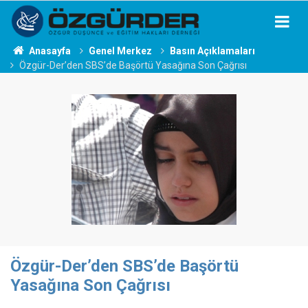
Anasayfa
Genel Merkez
Basın Açıklamaları
Özgür-Der’den SBS’de Başörtü Yasağına Son Çağrısı
Özgür-Der’den SBS’de Başörtü
Yasağına Son Çağrısı