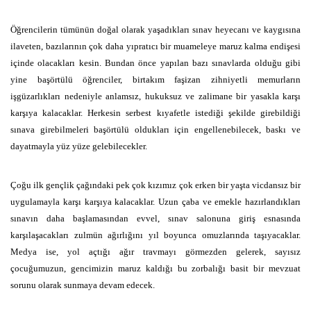
Öğrencilerin tümünün doğal olarak yaşadıkları sınav heyecanı ve kaygısına
ilaveten, bazılarının çok daha yıpratıcı bir muameleye maruz kalma endişesi
içinde olacakları kesin. Bundan önce yapılan bazı sınavlarda olduğu gibi
yine başörtülü öğrenciler, birtakım faşizan zihniyetli memurların
işgüzarlıkları nedeniyle anlamsız, hukuksuz ve zalimane bir yasakla karşı
karşıya kalacaklar. Herkesin serbest kıyafetle istediği şekilde girebildiği
sınava girebilmeleri başörtülü oldukları için engellenebilecek, baskı ve
dayatmayla yüz yüze gelebilecekler.
Çoğu ilk gençlik çağındaki pek çok kızımız çok erken bir yaşta vicdansız bir
uygulamayla karşı karşıya kalacaklar. Uzun çaba ve emekle hazırlandıkları
sınavın daha başlamasından evvel, sınav salonuna giriş esnasında
karşılaşacakları zulmün ağırlığını yıl boyunca omuzlarında taşıyacaklar.
Medya ise, yol açtığı ağır travmayı görmezden gelerek, sayısız
çocuğumuzun, gencimizin maruz kaldığı bu zorbalığı basit bir mevzuat
sorunu olarak sunmaya devam edecek.