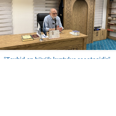
"Tevhid en büyük kurtuluş reçetesidir"
Özgür-Der Batman Şubesi Çamlıca Temsilciliği’nde
düzenlenen "Gündem Değerlendirmesi" programı
kapsamında, Rıdvan Kaya konuk edildi.
19 Nisan 2026