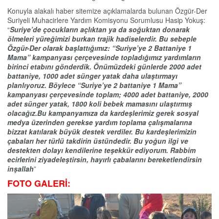
Konuyla alakalı haber sitemize açıklamalarda bulunan Özgür-Der
Suriyeli Muhacirlere Yardım Komisyonu Sorumlusu Hasip Yokuş:
“
Suriye’de çocukların açlıktan ya da soğuktan donarak
ölmeleri yüreğimizi burkan trajik hadiselerdir. Bu sebeple
Özgür-Der olarak başlattığımız: “Suriye’ye 2 Battaniye 1
Mama” kampanyası çerçevesinde topladığımız yardımların
birinci etabını gönderdik. Önümüzdeki günlerde 2000 adet
battaniye, 1000 adet sünger yatak daha ulaştırmayı
planlıyoruz. Böylece “Suriye’ye 2 battaniye 1 Mama”
kampanyası çerçevesinde toplam; 4000 adet battaniye, 2000
adet sünger yatak, 1800 koli bebek mamasını ulaştırmış
olacağız.Bu kampanyamıza da kardeşlerimiz gerek sosyal
medya üzerinden gerekse yardım toplama çalışmalarına
bizzat katılarak büyük destek verdiler. Bu kardeşlerimizin
çabaları her türlü takdirin üstündedir. Bu yoğun ilgi ve
destekten dolayı kendilerine teşekkür ediyorum. Rabbim
ecirlerini ziyadeleştirsin, hayırlı çabalarını bereketlendirsin
inşallah
”
FOTO GALERİ: