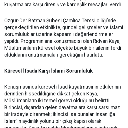
kuşatmalara karşı direniş ve kardeşlik mesajları verdi.
Özgür-Der Batman Şubesi Çamlıca Temsilciliği’nde
gerçekleştirilen etkinlikte, güncel gelişmeler ve İslami
sorumluluklar üzerine kapsamlı değerlendirmeler
yapıldı. Programın ana konuşmacısı olan Rıdvan Kaya,
Müslümanların küresel ölçekte büyük bir ailenin ferdi
olduklarını unutmamaları gerektiğini hatırlattı.
Küresel İfsada Karşı İslami Sorumluluk
Konuşmasında küresel ifsad kuşatmasının etkilerinin
derinden hissedildiğine dikkat çeken Kaya,
Müslümanların iki temel görevi olduğunu belirtti:
Birincisi, dışarıdan gelen dayatmalara karşı sarsılmaz
bir iradeyle direnmek; ikincisi ise bunalan insanlığa
İslam'ın aydınlık yolunu bir çıkış kapısı olarak
sunmaktır. Kaya, bu yolda Müslümanların elinde çok