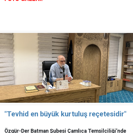
"Tevhid en büyük kurtuluş reçetesidir"
Özgür-Der Batman Şubesi Çamlıca Temsilciliği’nde