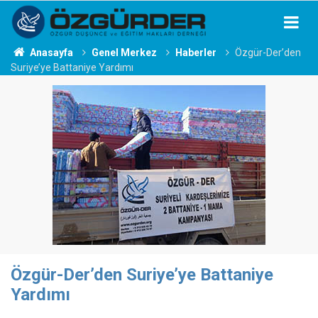
Anasayfa
Genel Merkez
Haberler
Özgür-Der’den
Suriye’ye Battaniye Yardımı
Özgür-Der’den Suriye’ye Battaniye
Yardımı