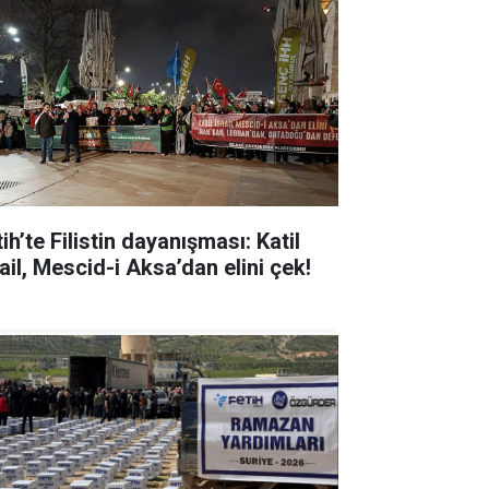
ih’te Filistin dayanışması: Katil
ail, Mescid-i Aksa’dan elini çek!