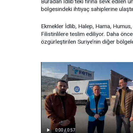
Buradan İdlib’teki fırına sevk edilen u
bölgesindeki ihtiyaç sahiplerine ulaştır
Ekmekler İdlib, Halep, Hama, Humus,
Filistinlilere teslim ediliyor. Daha önce
özgürleştirilen Suriye’nin diğer bölgeler