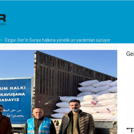
Özgür-Der’in Suriye halkına yönelik un yardımları sürüyor
Ge
“‘