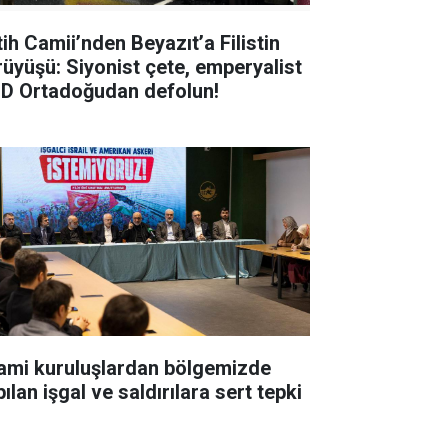
tih Camii’nden Beyazıt’a Filistin
rüyüşü: Siyonist çete, emperyalist
D Ortadoğudan defolun!
lami kuruluşlardan bölgemizde
ılan işgal ve saldırılara sert tepki