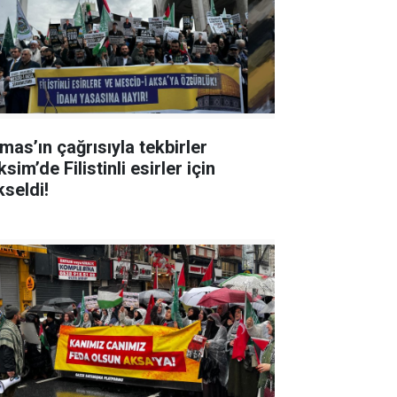
mas’ın çağrısıyla tekbirler
sim’de Filistinli esirler için
kseldi!