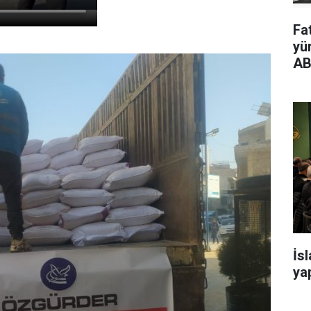
Fa
yü
AB
İs
yap