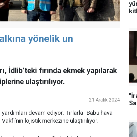
yü
ki
alkına yönelik un
rı, İdlib’teki fırında ekmek yapılarak
plerine ulaştırılıyor.
"İ
21 Aralık 2024
Sal
n yardımları devam ediyor. Tırlarla Babulhava
Vakfı’nın lojistik merkezine ulaştırılıyor.