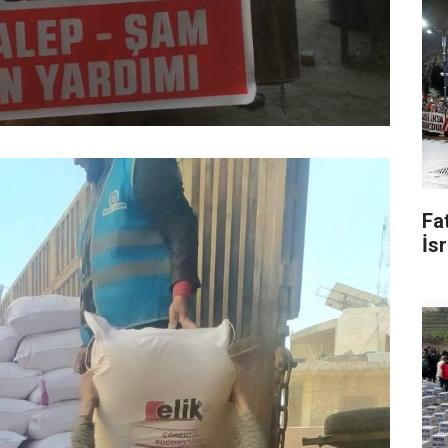
Fat
İsr