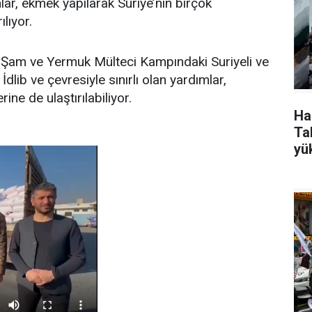
nlar, ekmek yapılarak Suriye’nin birçok
ılıyor.
 Şam ve Yermuk Mülteci Kampındaki Suriyeli ve
 İdlib ve çevresiyle sınırlı olan yardımlar,
ine de ulaştırılabiliyor.
Ha
Tak
yü