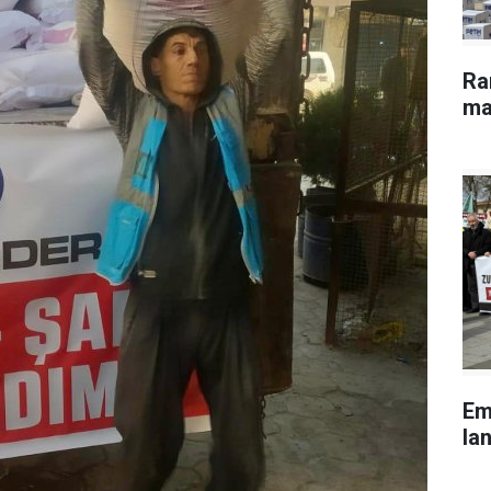
Ra
ma
Em
lan