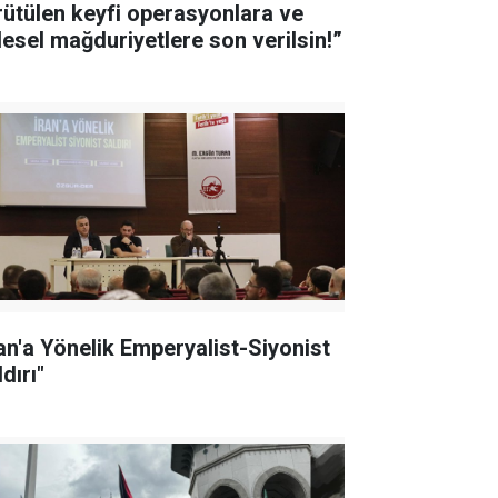
rütülen keyfi operasyonlara ve
tlesel mağduriyetlere son verilsin!”
ran'a Yönelik Emperyalist-Siyonist
dırı"