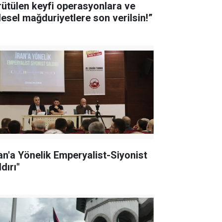
rütülen keyfi operasyonlara ve
tlesel mağduriyetlere son verilsin!”
ran'a Yönelik Emperyalist-Siyonist
dırı"