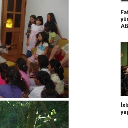
Fa
yü
AB
İs
yap