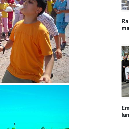
Ra
ma
Em
lan