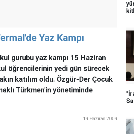
yü
ki
Termal'de Yaz Kampı
kul gurubu yaz kampı 15 Haziran
kul öğrencilerinin yedi gün sürecek
yakın katılım oldu. Özgür-Der Çocuk
aklı Türkmen'in yönetiminde
"İ
Sal
19 Haziran 2009