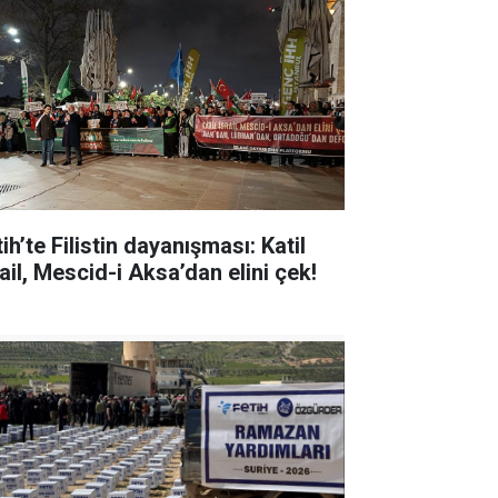
ih’te Filistin dayanışması: Katil
ail, Mescid-i Aksa’dan elini çek!