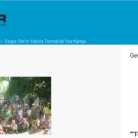
Özgür-Der’in Yalova Termal'de Yaz Kampı
Ge
“‘