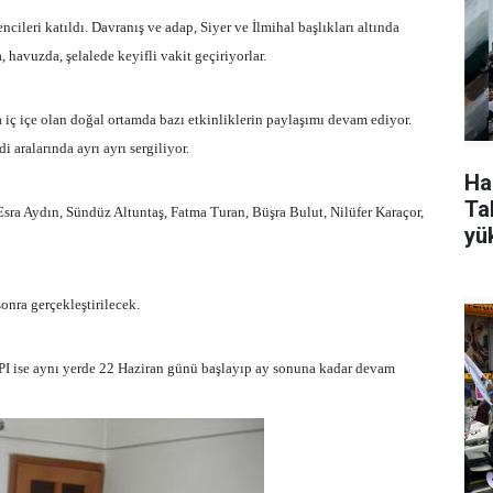
ileri katıldı. Davranış ve adap, Siyer ve İlmihal başlıkları altında
, havuzda, şelalede keyifli vakit geçiriyorlar.
a iç içe olan doğal ortamda bazı etkinliklerin paylaşımı devam ediyor.
i aralarında ayrı ayrı sergiliyor.
Ha
Tak
Esra Aydın, Sündüz Altuntaş, Fatma Turan, Büşra Bulut, Nilüfer Karaçor,
yü
nra gerçekleştirilecek.
aynı yerde 22 Haziran günü başlayıp ay sonuna kadar devam