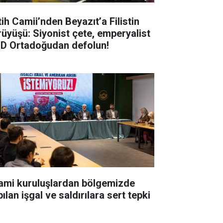
tih Camii’nden Beyazıt’a Filistin
rüyüşü: Siyonist çete, emperyalist
D Ortadoğudan defolun!
lami kuruluşlardan bölgemizde
ılan işgal ve saldırılara sert tepki