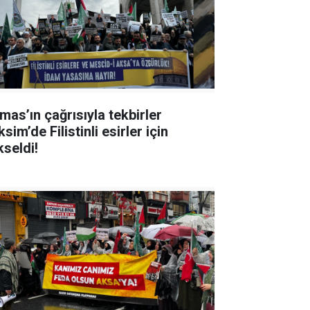
mas’ın çağrısıyla tekbirler
sim’de Filistinli esirler için
kseldi!