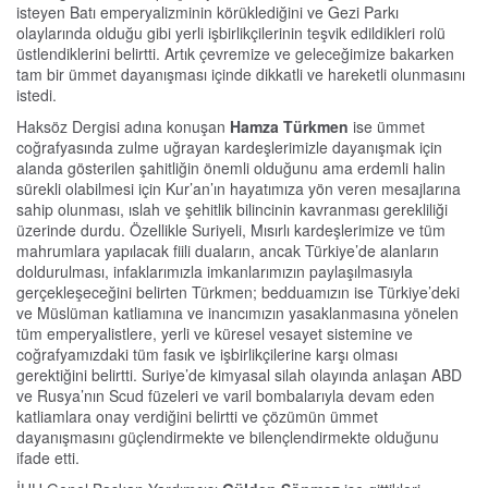
isteyen Batı emperyalizminin körüklediğini ve Gezi Parkı
olaylarında olduğu gibi yerli işbirlikçilerinin teşvik edildikleri rolü
üstlendiklerini belirtti. Artık çevremize ve geleceğimize bakarken
tam bir ümmet dayanışması içinde dikkatli ve hareketli olunmasını
istedi.
Haksöz Dergisi adına konuşan
Hamza Türkmen
ise ümmet
coğrafyasında zulme uğrayan kardeşlerimizle dayanışmak için
alanda gösterilen şahitliğin önemli olduğunu ama erdemli halin
sürekli olabilmesi için Kur’an’ın hayatımıza yön veren mesajlarına
sahip olunması, ıslah ve şehitlik bilincinin kavranması gerekliliği
üzerinde durdu. Özellikle Suriyeli, Mısırlı kardeşlerimize ve tüm
mahrumlara yapılacak fiili duaların, ancak Türkiye’de alanların
doldurulması, infaklarımızla imkanlarımızın paylaşılmasıyla
gerçekleşeceğini belirten Türkmen; bedduamızın ise Türkiye’deki
ve Müslüman katliamına ve inancımızın yasaklanmasına yönelen
tüm emperyalistlere, yerli ve küresel vesayet sistemine ve
coğrafyamızdaki tüm fasık ve işbirlikçilerine karşı olması
gerektiğini belirtti. Suriye’de kimyasal silah olayında anlaşan ABD
ve Rusya’nın Scud füzeleri ve varil bombalarıyla devam eden
katliamlara onay verdiğini belirtti ve çözümün ümmet
dayanışmasını güçlendirmekte ve bilençlendirmekte olduğunu
ifade etti.