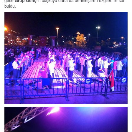
gece
Grup Genç
’in çoşkuyu daha da derinleştiren ezgileri ile son
buldu.