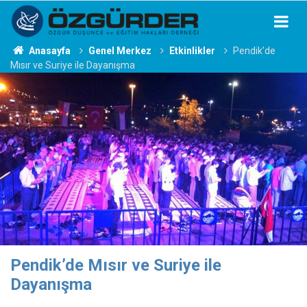
Anasayfa
Genel Merkez
Etkinlikler
Pendik’de
Mısır ve Suriye ile Dayanışma
Pendik’de Mısır ve Suriye ile
Dayanışma