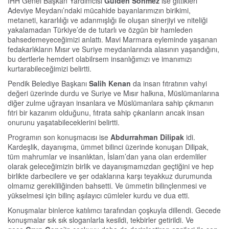
İHH Genel Başkan Yardımcısı
Gülden Sönmez
ise gittikleri
Adeviye Meydanı’ndaki mücahide bayanlarımızın birikimi,
metaneti, kararlılığı ve adanmışlığı ile oluşan sinerjiyi ve niteliği
yakalamadan Türkiye’de de tutarlı ve özgün bir hamleden
bahsedemeyeceğimizi anlattı. Mavi Marmara eyleminde yaşanan
fedakarlıkların Mısır ve Suriye meydanlarında alasının yaşandığını,
bu dertlerle hemdert olabilrsem insanlığımızı ve imanımızı
kurtarabileceğimizi belirtti.
Pendik Belediye Başkanı
Salih Kenan
da insan fıtratının vahyi
değeri üzerinde durdu ve Suriye ve Mısır halkına, Müslümanlarına
diğer zulme uğrayan insanlara ve Müslümanlara sahip çıkmanın
fıtri bir kazanım olduğunu, fıtrata sahip çıkanların ancak insan
onurunu yaşatabileceklerini belirtti.
Programın son konuşmacısı ise
Abdurrahman Dilipak
idi.
Kardeşlik, dayanışma, ümmet bilinci üzerinde konuşan Dilipak,
tüm mahrumlar ve insanlıktan, İslam’dan yana olan erdemliler
olarak geleceğimizin birlik ve dayanışmamızdan geçtiğini ve hep
birlikte darbecilere ve şer odaklarına karşı teyakkuz durumunda
olmamız gerekliliğinden bahsetti. Ve ümmetin bilinçlenmesi ve
yükselmesi için bilinç aşılayıcı cümleler kurdu ve dua etti.
Konuşmalar binlerce katılımcı tarafından çoşkuyla dillendi. Gecede
konuşmalar sık sık sloganlarla kesildi, tekbirler getirildi. Ve