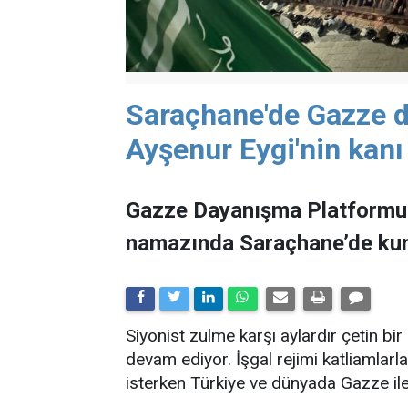
Saraçhane'de Gazze d
Ayşenur Eygi'nin kanı
Gazze Dayanışma Platformu'nu
namazında Saraçhane’de kun
Siyonist zulme karşı aylardır çetin b
devam ediyor. İşgal rejimi katliamla
isterken Türkiye ve dünyada Gazze il