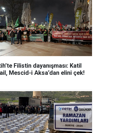
ih’te Filistin dayanışması: Katil
ail, Mescid-i Aksa’dan elini çek!