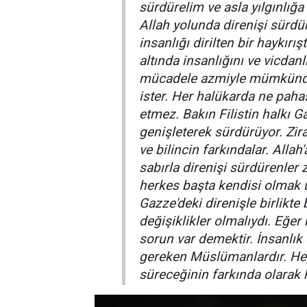
sürdürelim ve asla yılgınlığ
Allah yolunda direnişi sürd
insanlığı dirilten bir haykır
altında insanlığını ve vicdanl
mücadele azmiyle mümkündür
ister. Her halükarda ne paha
etmez. Bakın Filistin halkı Ga
genişleterek sürdürüyor. Zir
ve bilincin farkındalar. Allah
sabırla direnişi sürdürenler 
herkes başta kendisi olmak 
Gazze'deki direnişle birlikte
değişiklikler olmalıydı. Eğe
sorun var demektir. İnsanlık
gereken Müslümanlardır. H
süreceğinin farkında olarak h