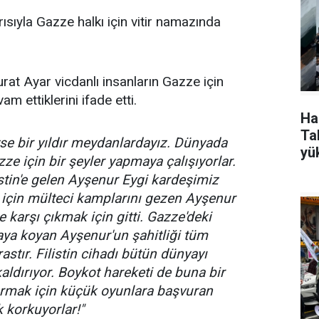
ıyla Gazze halkı için vitir namazında
at Ayar vicdanlı insanların Gazze için
m ettiklerini ifade etti.
Ha
Tak
se bir yıldır meydanlardayız. Dünyada
yü
ze için bir şeyler yapmaya çalışıyorlar.
istin'e gelen Ayşenur Eygi kardeşimiz
 için mülteci kamplarını gezen Ayşenur
e karşı çıkmak için gitti. Gazze'deki
taya koyan Ayşenur'un şahitliği tüm
stır. Filistin cihadı bütün dünyayı
kaldırıyor. Boykot hareketi de buna bir
kırmak için küçük oyunlara başvuran
 korkuyorlar!"