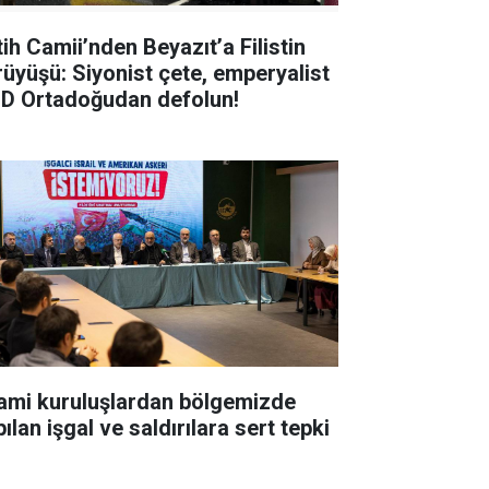
tih Camii’nden Beyazıt’a Filistin
rüyüşü: Siyonist çete, emperyalist
D Ortadoğudan defolun!
lami kuruluşlardan bölgemizde
ılan işgal ve saldırılara sert tepki