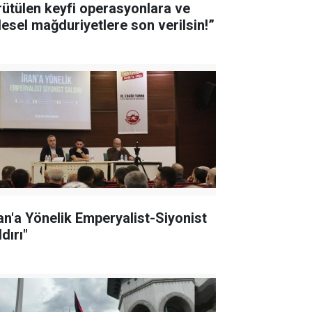
rütülen keyfi operasyonlara ve
tlesel mağduriyetlere son verilsin!”
ran'a Yönelik Emperyalist-Siyonist
dırı"