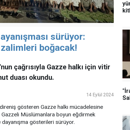
yü
ki
ayanışması sürüyor:
 zalimleri boğacak!
n çağrısıyla Gazze halkı için vitir
ut duası okundu.
"İ
14 Eylül 2024
Sal
ir direniş gösteren Gazze halkı mücadelesine
rla Gazzeli Müslümanlara boyun eğdirmek
e dayanışma gösterileri sürüyor.