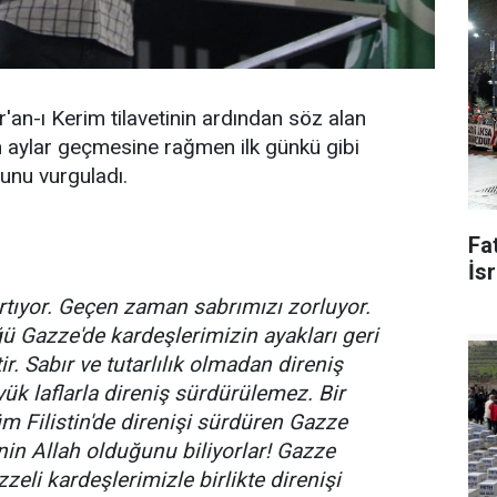
n-ı Kerim tilavetinin ardından söz alan
n aylar geçmesine rağmen ilk günkü gibi
unu vurguladı.
Fat
İsr
rtıyor. Geçen zaman sabrımızı zorluyor.
ğü Gazze'de kardeşlerimizin ayakları geri
tir. Sabır ve tutarlılık olmadan direniş
yük laflarla direniş sürdürülemez. Bir
 tüm Filistin'de direnişi sürdüren Gazze
nin Allah olduğunu biliyorlar! Gazze
eli kardeşlerimizle birlikte direnişi