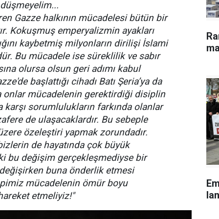
a düşmeyelim...
üren Gazze halkının mücadelesi bütün bir
ıştır. Kokuşmuş emperyalizmin ayakları
Ra
ığını kaybetmiş milyonların dirilişi İslami
ma
. Bu mücadele ise süreklilik ve sabır
sına olursa olsun geri adımı kabul
zze'de başlattığı cihadı Batı Şeria’ya da
a onlar mücadelenin gerektirdiği disiplin
'a karşı sorumlulukların farkında olanlar
zafere de ulaşacaklardır. Bu sebeple
üzere özeleştiri yapmak zorundadır.
 bizlerin de hayatında çok büyük
r ki bu değişim gerçekleşmediyse bir
 değişirken buna önderlik etmesi
Em
epimiz mücadelenin ömür boyu
lan
areket etmeliyiz!"