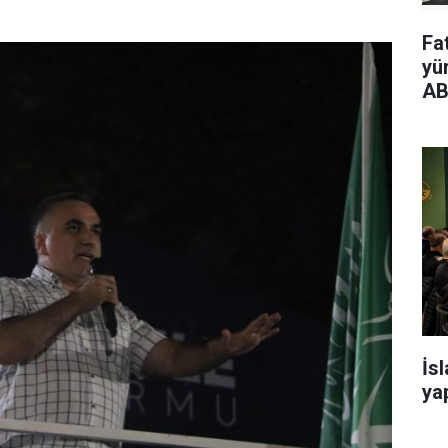
Fa
yü
AB
İs
yap