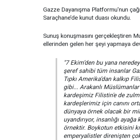
Gazze Dayanışma Platformu'nun çağrıs
Saraçhane’de kunut duası okundu.
Sunuş konuşmasını gerçekleştiren Mur
ellerinden gelen her şeyi yapmaya deva
"7 Ekim’den bu yana neredey
şeref sahibi tüm insanlar Gaz
Tıpkı Amerika’dan kalkıp Fil
gibi... Arakanlı Müslümanlar
kardeşimiz Filistin'e de zulm
kardeşlerimiz için canını or
dünyaya örnek olacak bir mira
uyandırıyor, insanlığı ayağa 
örnektir. Boykotun etkisini 
emperyalistler direnişten çok