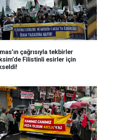
mas’ın çağrısıyla tekbirler
sim’de Filistinli esirler için
kseldi!