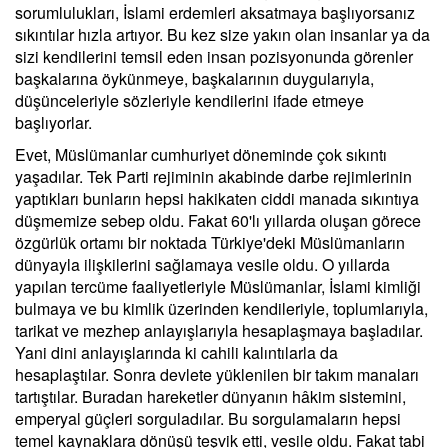
sorumlulukları, İslami erdemleri aksatmaya başlıyorsanız
sıkıntılar hızla artıyor. Bu kez size yakın olan insanlar ya da
sizi kendilerini temsil eden insan pozisyonunda görenler
başkalarına öykünmeye, başkalarının duygularıyla,
düşünceleriyle sözleriyle kendilerini ifade etmeye
başlıyorlar.
Evet, Müslümanlar cumhuriyet döneminde çok sıkıntı
yaşadılar. Tek Parti rejiminin akabinde darbe rejimlerinin
yaptıkları bunların hepsi hakikaten ciddi manada sıkıntıya
düşmemize sebep oldu. Fakat 60'lı yıllarda oluşan görece
özgürlük ortamı bir noktada Türkiye'deki Müslümanların
dünyayla ilişkilerini sağlamaya vesile oldu. O yıllarda
yapılan tercüme faaliyetleriyle Müslümanlar, İslami kimliği
bulmaya ve bu kimlik üzerinden kendileriyle, toplumlarıyla,
tarikat ve mezhep anlayışlarıyla hesaplaşmaya başladılar.
Yani dini anlayışlarında ki cahili kalıntılarla da
hesaplaştılar. Sonra devlete yüklenilen bir takım manaları
tartıştılar. Buradan hareketler dünyanın hâkim sistemini,
emperyal güçleri sorguladılar. Bu sorgulamaların hepsi
temel kaynaklara dönüşü teşvik etti, vesile oldu. Fakat tabi