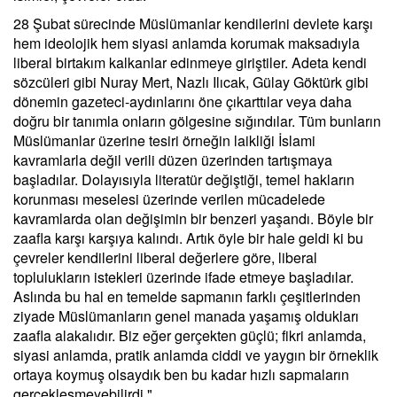
28 Şubat sürecinde Müslümanlar kendilerini devlete karşı
hem ideolojik hem siyasi anlamda korumak maksadıyla
liberal birtakım kalkanlar edinmeye giriştiler. Adeta kendi
sözcüleri gibi Nuray Mert, Nazlı Ilıcak, Gülay Göktürk gibi
dönemin gazeteci-aydınlarını öne çıkarttılar veya daha
doğru bir tanımla onların gölgesine sığındılar. Tüm bunların
Müslümanlar üzerine tesiri örneğin laikliği İslami
kavramlarla değil verili düzen üzerinden tartışmaya
başladılar. Dolayısıyla literatür değiştiği, temel hakların
korunması meselesi üzerinde verilen mücadelede
kavramlarda olan değişimin bir benzeri yaşandı. Böyle bir
zaafla karşı karşıya kalındı. Artık öyle bir hale geldi ki bu
çevreler kendilerini liberal değerlere göre, liberal
toplulukların istekleri üzerinde ifade etmeye başladılar.
Aslında bu hal en temelde sapmanın farklı çeşitlerinden
ziyade Müslümanların genel manada yaşamış oldukları
zaafla alakalıdır. Biz eğer gerçekten güçlü; fikri anlamda,
siyasi anlamda, pratik anlamda ciddi ve yaygın bir örneklik
ortaya koymuş olsaydık ben bu kadar hızlı sapmaların
gerçekleşmeyebilirdi."