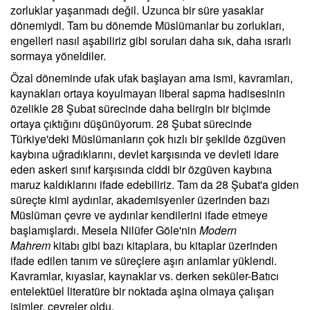
zorluklar yaşanmadı değil. Uzunca bir süre yasaklar
dönemiydi. Tam bu dönemde Müslümanlar bu zorlukları,
engelleri nasıl aşabiliriz gibi soruları daha sık, daha ısrarlı
sormaya yöneldiler.
Özal döneminde ufak ufak başlayan ama ismi, kavramları,
kaynakları ortaya koyulmayan liberal sapma hadisesinin
özelikle 28 Şubat sürecinde daha belirgin bir biçimde
ortaya çıktığını düşünüyorum. 28 Şubat sürecinde
Türkiye'deki Müslümanların çok hızlı bir şekilde özgüven
kaybına uğradıklarını, devlet karşısında ve devleti idare
eden askeri sınıf karşısında ciddi bir özgüven kaybına
maruz kaldıklarını ifade edebiliriz. Tam da 28 Şubat'a giden
süreçte kimi aydınlar, akademisyenler üzerinden bazı
Müslüman çevre ve aydınlar kendilerini ifade etmeye
başlamışlardı. Mesela Nilüfer Göle'nin
Modern
Mahrem
kitabı gibi bazı kitaplara, bu kitaplar üzerinden
ifade edilen tanım ve süreçlere aşırı anlamlar yüklendi.
Kavramlar, kıyaslar, kaynaklar vs. derken seküler-Batıcı
entelektüel literatüre bir noktada aşina olmaya çalışan
isimler, çevreler oldu.