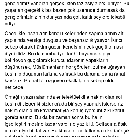
gençlerimiz var olan gerçeklikten fazlasıyla etkileniyor. Bu
yaşanan gerçeklik biz bazen çok üzerinde durmasak da
gençlerimizin zihin dünyasında çok farklı şeylere tekabül
ediyor.
Öncelikle insanların kendi ilkelerinden sapmalarının alt
yapısında yenilgi duygusu ve başarısızlık yatıyor. İkinci
sebep olarak hâkim gücün kendisinin çok güçlü olması
diyebiliriz. Bu da cumhuriyet tarihi boyunca algıyı
belirleyen güç olarak kurucu idarenin yaptıklarını
düşünürsek, Müslümanların hor görülen, zulme uğrayan
kesim olduğunun farkına varırsak bu durumu daha rahat
kavrarız. Bu hal bir özgüven eksikliğine sebep oldu
neticede.
Örneğin yazın alanında entelektüel dile hâkim olan sol
kesimdir. Eğer ki sizler orada bir şey yapmak isterseniz
hâkim olan dilin kavramlarıyla konuşuyorsunuz ki kabul
görebilesiniz. Bu da bir zaman sonra bu halin
içselleştirilmesine kadar vardı ne yazık ki. Celladına âşık
olmak diye bir laf var. Bu kimseler cellatlarına o kadar âşık