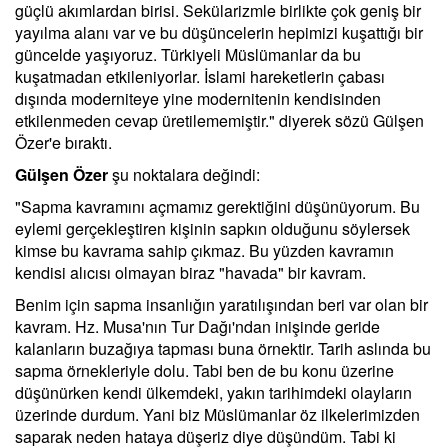
güçlü akımlardan birisi. Sekülarizmle birlikte çok geniş bir
yayılma alanı var ve bu düşüncelerin hepimizi kuşattığı bir
güncelde yaşıyoruz. Türkiyeli Müslümanlar da bu
kuşatmadan etkileniyorlar. İslami hareketlerin çabası
dışında moderniteye yine modernitenin kendisinden
etkilenmeden cevap üretilememiştir." diyerek sözü Gülşen
Özer'e bıraktı.
Gülşen Özer
şu noktalara değindi:
"Sapma kavramını açmamız gerektiğini düşünüyorum. Bu
eylemi gerçekleştiren kişinin sapkın olduğunu söylersek
kimse bu kavrama sahip çıkmaz. Bu yüzden kavramın
kendisi alıcısı olmayan biraz "havada" bir kavram.
Benim için sapma insanlığın yaratılışından beri var olan bir
kavram. Hz. Musa'nın Tur Dağı'ndan inişinde geride
kalanların buzağıya tapması buna örnektir. Tarih aslında bu
sapma örnekleriyle dolu. Tabi ben de bu konu üzerine
düşünürken kendi ülkemdeki, yakın tarihimdeki olayların
üzerinde durdum. Yani biz Müslümanlar öz ilkelerimizden
saparak neden hataya düşeriz diye düşündüm. Tabi ki