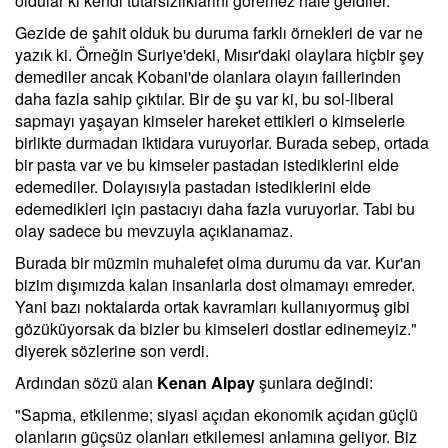
oldular ki kendi tutarsızlıklarını göremez hale geldiler.
Gezide de şahit olduk bu duruma farklı örnekleri de var ne
yazık ki. Örneğin Suriye'deki, Mısır'daki olaylara hiçbir şey
demediler ancak Kobani'de olanlara olayın faillerinden
daha fazla sahip çıktılar. Bir de şu var ki, bu sol-liberal
sapmayı yaşayan kimseler hareket ettikleri o kimselerle
birlikte durmadan iktidara vuruyorlar. Burada sebep, ortada
bir pasta var ve bu kimseler pastadan istediklerini elde
edemediler. Dolayısıyla pastadan istediklerini elde
edemedikleri için pastacıyı daha fazla vuruyorlar. Tabi bu
olay sadece bu mevzuyla açıklanamaz.
Burada bir müzmin muhalefet olma durumu da var. Kur'an
bizim dışımızda kalan insanlarla dost olmamayı emreder.
Yani bazı noktalarda ortak kavramları kullanıyormuş gibi
gözüküyorsak da bizler bu kimseleri dostlar edinemeyiz."
diyerek sözlerine son verdi.
Ardından sözü alan
Kenan Alpay
şunlara değindi:
"Sapma, etkilenme; siyasi açıdan ekonomik açıdan güçlü
olanların güçsüz olanları etkilemesi anlamına geliyor. Biz