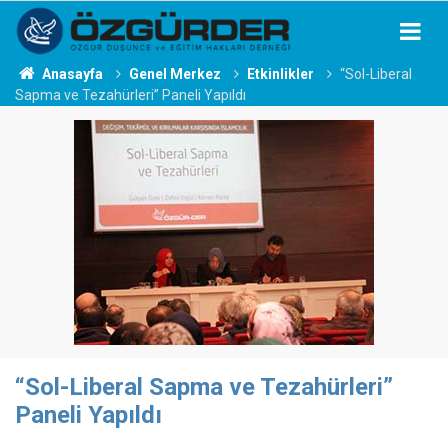
Anasayfa
Genel Merkez
Etkinlikler
“Sol-Liberal
Sapma ve Tezahürleri” Paneli Yapıldı
“Sol-Liberal Sapma ve Tezahürleri”
Paneli Yapıldı