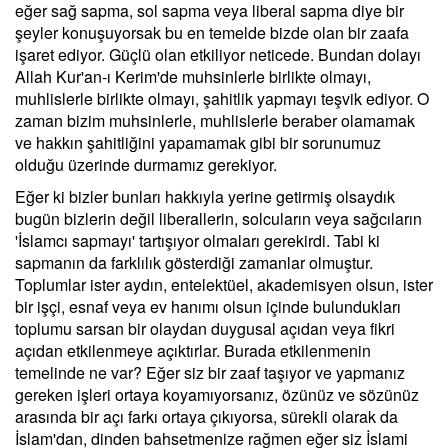
eğer sağ sapma, sol sapma veya liberal sapma diye bir
şeyler konuşuyorsak bu en temelde bizde olan bir zaafa
işaret ediyor. Güçlü olan etkiliyor neticede. Bundan dolayı
Allah Kur'an-ı Kerim'de muhsinlerle birlikte olmayı,
muhlislerle birlikte olmayı, şahitlik yapmayı teşvik ediyor. O
zaman bizim muhsinlerle, muhlislerle beraber olamamak
ve hakkın şahitliğini yapamamak gibi bir sorunumuz
olduğu üzerinde durmamız gerekiyor.
Eğer ki bizler bunları hakkıyla yerine getirmiş olsaydık
bugün bizlerin değil liberallerin, solcuların veya sağcıların
'İslamcı sapmayı' tartışıyor olmaları gerekirdi. Tabi ki
sapmanın da farklılık gösterdiği zamanlar olmuştur.
Toplumlar ister aydın, entelektüel, akademisyen olsun, ister
bir işçi, esnaf veya ev hanımı olsun içinde bulundukları
toplumu sarsan bir olaydan duygusal açıdan veya fikri
açıdan etkilenmeye açıktırlar. Burada etkilenmenin
temelinde ne var? Eğer siz bir zaaf taşıyor ve yapmanız
gereken işleri ortaya koyamıyorsanız, özünüz ve sözünüz
arasında bir açı farkı ortaya çıkıyorsa, sürekli olarak da
İslam'dan, dinden bahsetmenize rağmen eğer siz İslami