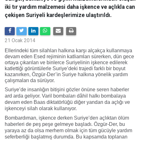
iki tır yardım malzemesi daha işkence ve açlıkla can
çekişen Suriyeli kardeşlerimize ulaştırıldı.
21 Ocak 2014
Ellerindeki tüm silahları halkına karşı alçakça kullanmaya
devam eden Esed rejiminin katliamları sürerken, dün gece
ortaya çıkarılan ve binlerce Suriyelinin işkence edilerek
katlettiği görüntülerle Suriye’deki trajedi farklı bir boyut
kazanırken, Özgür-Der’in Suriye halkına yönelik yardım
çalışmaları da sürüyor.
Suriye’de insanlığın bitişini gözler önüne seren haberler
ard arda geliyor. Varil bombaları dâhil halkı bombalaya
devam eden Baas diktatörlüğü diğer yandan da açlığı ve
işkenceyi silah olarak kullanıyor.
Bombardıman, işkence derken Suriye’den açlıktan ölüm
haberleri de peş peşe gelmeye başladı. Özgür-Der, bu
yaraya az da olsa merhem olmak için tüm gücüyle yardım
seferberliği başlatmış durumda. Bu kapsamda toplanan