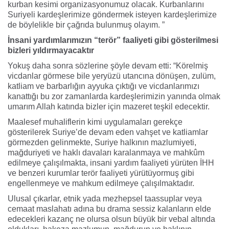
kurban kesimi organizasyonumuz olacak. Kurbanlarını
Suriyeli kardeşlerimize göndermek isteyen kardeşlerimize
de böylelikle bir çağrıda bulunmuş olayım. ”
İnsani yardımlarımızın “terör” faaliyeti gibi gösterilmesi
bizleri yıldırmayacaktır
Yokuş daha sonra sözlerine şöyle devam etti: “Körelmiş
vicdanlar görmese bile yeryüzü utancına dönüşen, zulüm,
katliam ve barbarlığın ayyuka çıktığı ve vicdanlarımızı
kanattığı bu zor zamanlarda kardeşlerimizin yanında olmak
umarım Allah katında bizler için mazeret teşkil edecektir.
Maalesef muhaliflerin kimi uygulamaları gerekçe
gösterilerek Suriye’de devam eden vahşet ve katliamlar
görmezden gelinmekte, Suriye halkının mazlumiyeti,
mağduriyeti ve haklı davaları karalanmaya ve mahkûm
edilmeye çalışılmakta, insani yardım faaliyeti yürüten İHH
ve benzeri kurumlar terör faaliyeti yürütüyormuş gibi
engellenmeye ve mahkum edilmeye çalışılmaktadır.
Ulusal çıkarlar, etnik yada mezhepsel taassuplar veya
cemaat maslahatı adına bu drama sessiz kalanların elde
edecekleri kazanç ne olursa olsun büyük bir vebal altında