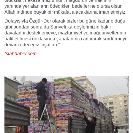
oldukları, hakeza mazlumun, mağdurun ve haklının
yanında yer alanların ödedikleri bedeller ne olursa olsun
Allah indinde büyük bir mükafat alacaklarına iman etmişiz.
Dolayısıyla Özgür-Der olarak bizler bu güne kadar olduğu
gibi bundan sonra da Suriyeli kardeşlerimizin haklı
davalarını desteklemeye, mazlumiyet ve mağduriyetlerinin
hafifletilmesi noktasında çabalarımızı arttırarak sürdürmeye
devam edeceğiz inşallah.”
Islahhaber.com