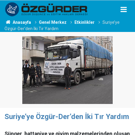
Anasayfa
Genel Merkez
Etkinlikler
Suriye’ye
Özgür-Der’den İki Tır Yardım
Suriye’ye Özgür-Der’den İki Tır Yardım
Sünger, battaniye ve giyim malzemelerinden oluşan