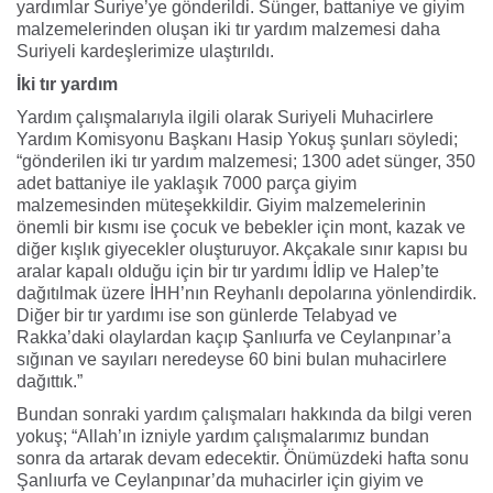
yardımlar Suriye’ye gönderildi. Sünger, battaniye ve giyim
malzemelerinden oluşan iki tır yardım malzemesi daha
Suriyeli kardeşlerimize ulaştırıldı.
İki tır yardım
Yardım çalışmalarıyla ilgili olarak Suriyeli Muhacirlere
Yardım Komisyonu Başkanı Hasip Yokuş şunları söyledi;
“gönderilen iki tır yardım malzemesi; 1300 adet sünger, 350
adet battaniye ile yaklaşık 7000 parça giyim
malzemesinden müteşekkildir. Giyim malzemelerinin
önemli bir kısmı ise çocuk ve bebekler için mont, kazak ve
diğer kışlık giyecekler oluşturuyor. Akçakale sınır kapısı bu
aralar kapalı olduğu için bir tır yardımı İdlip ve Halep’te
dağıtılmak üzere İHH’nın Reyhanlı depolarına yönlendirdik.
Diğer bir tır yardımı ise son günlerde Telabyad ve
Rakka’daki olaylardan kaçıp Şanlıurfa ve Ceylanpınar’a
sığınan ve sayıları neredeyse 60 bini bulan muhacirlere
dağıttık.”
Bundan sonraki yardım çalışmaları hakkında da bilgi veren
yokuş; “Allah’ın izniyle yardım çalışmalarımız bundan
sonra da artarak devam edecektir. Önümüzdeki hafta sonu
Şanlıurfa ve Ceylanpınar’da muhacirler için giyim ve