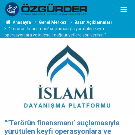
Anasayfa
Genel Merkez
Basın Açıklamaları
“‘Terörün finansmanı’ suçlamasıyla yürütülen keyfi
operasyonlara ve kitlesel mağduriyetlere son verilsin!”
“‘Terörün finansmanı’ suçlamasıyla
yürütülen keyfi operasyonlara ve