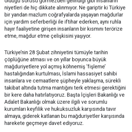
olduğu sorusu görmezden gelindiği gibi insanların
niyetleri de hiç dikkate alınmıyor. Ne gariptir ki Türkiye
bir yandan mazlum coğrafyalarda yaşayan mağdurlar
için yardım seferberliği ile iftihar ederken, aynı ruhla
hayır faaliyetine girişen insanların bir kısmını terörize
etme, mağdur etme çelişkisini yaşıyor.
Türkiye’nin 28 Şubat zihniyetini tümüyle tarihin
çöplüğüne atması ve on yıllar boyunca büyük
mağduriyetlere yol açmış köhnemiş ‘fişleme’
hastalığından kurtulması, İslami hassasiyet sahibi
insanlara ve cemaatlere şüpheyle yaklaşma, sürekli
takibat altında tutma mantığını terk etmesi gerektiğini
bir kere daha hatırlatıyoruz. Başta İçişleri Bakanlığı ve
Adalet Bakanlığı olmak üzere ilgili ve sorumlu
kurumları keyfilik ve hukuksuzluk karşısında tavır
almaya, giderek katlanan bu mağduriyetler karşısında
harekete geçmeye davet ediyoruz.