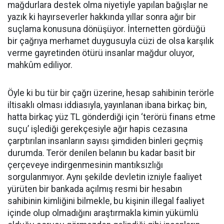
mağdurlara destek olma niyetiyle yapılan bağışlar ne
yazık ki hayırseverler hakkında yıllar sonra ağır bir
suçlama konusuna dönüşüyor. İnternetten gördüğü
bir çağrıya merhamet duygusuyla cüzi de olsa karşılık
verme gayretinden ötürü insanlar mağdur oluyor,
mahkûm ediliyor.
Öyle ki bu tür bir çağrı üzerine, hesap sahibinin terörle
iltisaklı olması iddiasıyla, yayınlanan ibana birkaç bin,
hatta birkaç yüz TL gönderdiği için ‘terörü finans etme
suçu’ işlediği gerekçesiyle ağır hapis cezasına
çarptırılan insanların sayısı şimdiden binleri geçmiş
durumda. Terör denilen belanın bu kadar basit bir
çerçeveye indirgenmesinin mantıksızlığı
sorgulanmıyor. Aynı şekilde devletin izniyle faaliyet
yürüten bir bankada açılmış resmi bir hesabın
sahibinin kimliğini bilmekle, bu kişinin illegal faaliyet
içinde olup olmadığını araştırmakla kimin yükümlü