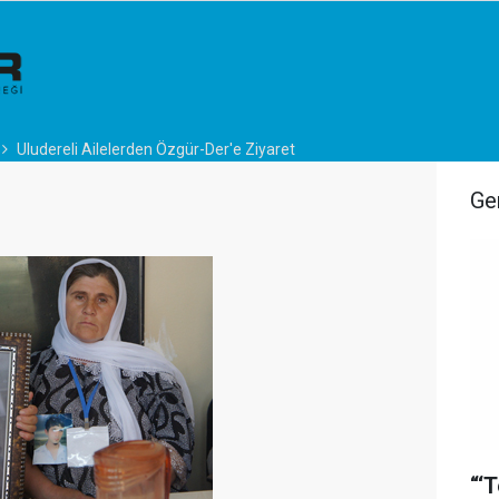
Uludereli Ailelerden Özgür-Der'e Ziyaret
Ge
“‘