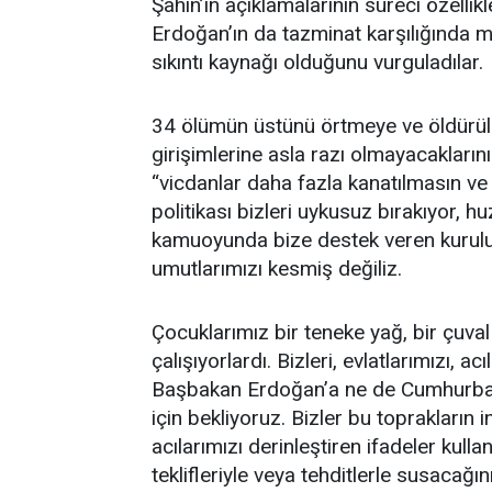
Şahin’in açıklamalarının süreci özelli
Erdoğan’ın da tazminat karşılığında me
sıkıntı kaynağı olduğunu vurguladılar.
34 ölümün üstünü örtmeye ve öldürül
girişimlerine asla razı olmayacaklarını 
“vicdanlar daha fazla kanatılmasın ve
politikası bizleri uykusuz bırakıyor, h
kamuoyunda bize destek veren kuruluşl
umutlarımızı kesmiş değiliz.
Çocuklarımız bir teneke yağ, bir çuval
çalışıyorlardı. Bizleri, evlatlarımızı,
Başbakan Erdoğan’a ne de Cumhurbaşka
için bekliyoruz. Bizler bu toprakların
acılarımızı derinleştiren ifadeler kullan
teklifleriyle veya tehditlerle susacağın