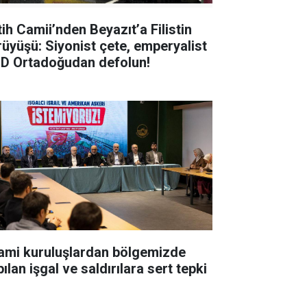
tih Camii’nden Beyazıt’a Filistin
rüyüşü: Siyonist çete, emperyalist
D Ortadoğudan defolun!
lami kuruluşlardan bölgemizde
ılan işgal ve saldırılara sert tepki