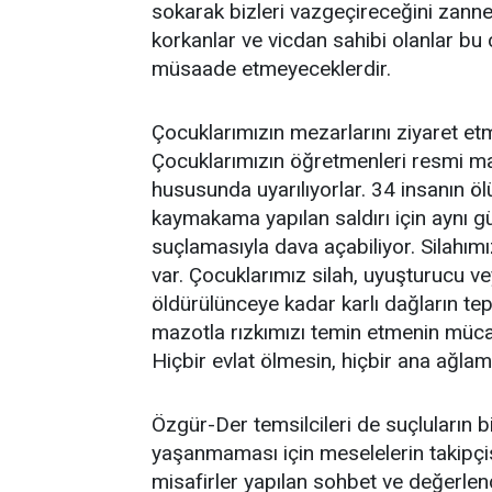
sokarak bizleri vazgeçireceğini zanned
korkanlar ve vicdan sahibi olanlar bu 
müsaade etmeyeceklerdir.
Çocuklarımızın mezarlarını ziyaret etme
Çocuklarımızın öğretmenleri resmi m
hususunda uyarılıyorlar. 34 insanın 
kaymakama yapılan saldırı için aynı
suçlamasıyla dava açabiliyor. Silahım
var. Çocuklarımız silah, uyuşturucu v
öldürülünceye kadar karlı dağların tepe
mazotla rızkımızı temin etmenin mücad
Hiçbir evlat ölmesin, hiçbir ana ağlam
Özgür-Der temsilcileri de suçluların b
yaşanmaması için meselelerin takipçisi
misafirler yapılan sohbet ve değerlend