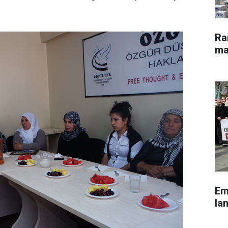
Ra
ma
Em
lan