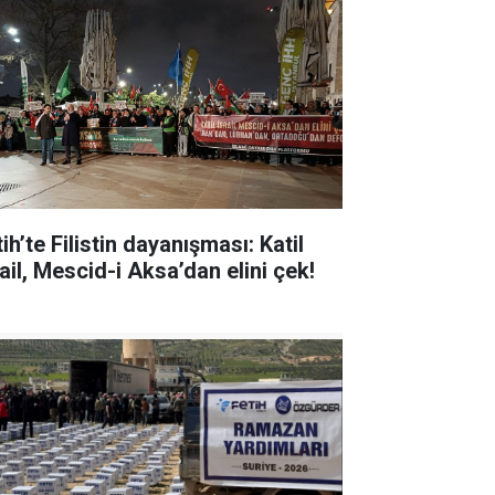
ih’te Filistin dayanışması: Katil
ail, Mescid-i Aksa’dan elini çek!