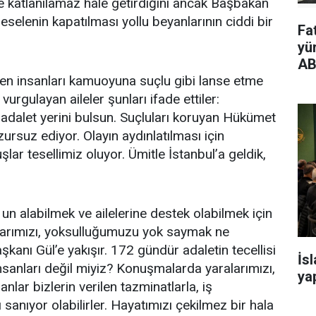
kle katlanılamaz hale getirdiğini ancak Başbakan
selenin kapatılması yollu beyanlarının ciddi bir
Fa
yü
AB
en insanları kamuoyuna suçlu gibi lanse etme
vurgulayan aileler şunları ifade ettiler:
 adalet yerini bulsun. Suçluları koruyan Hükümet
uzursuz ediyor. Olayın aydınlatılması için
ar tesellimiz oluyor. Ümitle İstanbul’a geldik,
 un alabilmek ve ailelerine destek olabilmek için
 acılarımızı, yoksulluğumuzu yok saymak ne
nı Gül’e yakışır. 172 gündür adaletin tecellisi
İs
 insanları değil miyiz? Konuşmalarda yaralarımızı,
yap
anlar bizlerin verilen tazminatlarla, iş
ı sanıyor olabilirler. Hayatımızı çekilmez bir hala