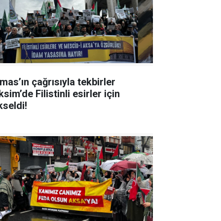
mas’ın çağrısıyla tekbirler
sim’de Filistinli esirler için
kseldi!