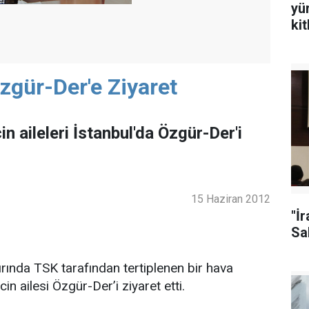
yü
ki
Özgür-Der'e Ziyaret
n aileleri İstanbul'da Özgür-Der'i
15 Haziran 2012
"İ
Sal
ırında TSK tarafından tertiplenen bir hava
 ailesi Özgür-Der’i ziyaret etti.