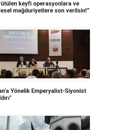
rütülen keyfi operasyonlara ve
tlesel mağduriyetlere son verilsin!”
ran'a Yönelik Emperyalist-Siyonist
dırı"