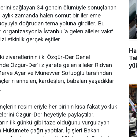
imlerini sağlayan 34 gencin ölümüyle sonuçlanan
 aylık zamanda halen somut bir ilerleme
oyuyla doğrudan tema yoluna girdiler. Bu
 organizasyonla İstanbul’a gelen aileler vakıf
i etkinlik gerçekleştiler.
Ha
ki ziyaretlerinin ilki Özgür-Der Genel
Tak
inde Özgür-Der’i ziyarete gelen aileler Rıdvan
yü
Merve Ayar ve Münevver Sofuoğlu tarafından
çlerin anneleri, kardeşleri, babaları yaşadıkları
.
nçlerin resimleriyle her birinin kısa fakat yokluk
lerini Özgür-Der heyetiyle paylaştılar.
arın ilk günkü gibi taze olduğunu vurgulayan
in Hükümete çağrı yaptılar. İçişleri Bakanı