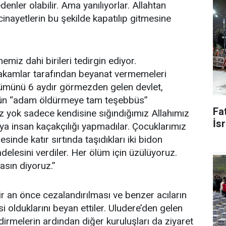
enler olabilir. Ama yanılıyorlar. Allahtan
cinayetlerin bu şekilde kapatılıp gitmesine
miz dahi birileri tedirgin ediyor.
akamlar tarafından beyanat vermemeleri
ölümünü 6 aydır görmezden gelen devlet,
 gün “adam öldürmeye tam teşebbüs”
Fat
ız yok sadece kendisine sığındığımız Allahımız
İsr
eya insan kaçakçılığı yapmadılar. Çocuklarımız
sinde katır sırtında taşıdıkları iki bidon
elesini verdiler. Her ölüm için üzülüyoruz.
asın diyoruz.”
ir an önce cezalandırılması ve benzer acıların
 olduklarını beyan ettiler. Uludere’den gelen
irmelerin ardından diğer kuruluşları da ziyaret