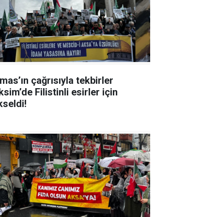
mas’ın çağrısıyla tekbirler
sim’de Filistinli esirler için
kseldi!