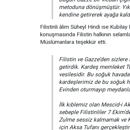
metoduna dönüşmüştür. Yıkın
kendine getirerek ayağa kaldı
Filistinli âlim Süheyl Hindi ise Kubil
konuşmasında Filistin halkının selamla
Müslümanlara teşekkür etti.
Filistin ve Gazze’den sizlere
getirdik. Kardeş memleket Tü
vesilesidir. Bu soğuk havad
kardeşlerimiz de bu soğuk h
Evinden oturmayıp meydanlar
İlk kıblemiz olan Mescid-i Ak
sebeple Filistinliler 7 Ekim’d
Zulme sessiz kalmamak ve K
için Aksa Tufanı gerçekleşt