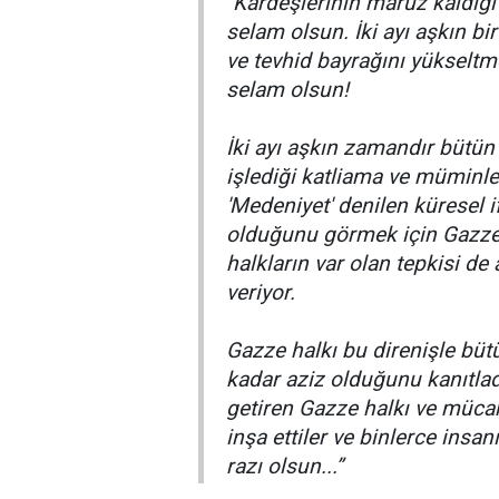
"Kardeşlerinin maruz kaldığ
selam olsun. İki ayı aşkın b
ve tevhid bayrağını yükselt
selam olsun!
İki ayı aşkın zamandır bütün
işlediği katliama ve müminler
'Medeniyet' denilen küresel 
olduğunu görmek için Gazze te
halkların var olan tepkisi d
veriyor.
Gazze halkı bu direnişle büt
kadar aziz olduğunu kanıtlad
getiren Gazze halkı ve mücah
inşa ettiler ve binlerce insan
razı olsun...”