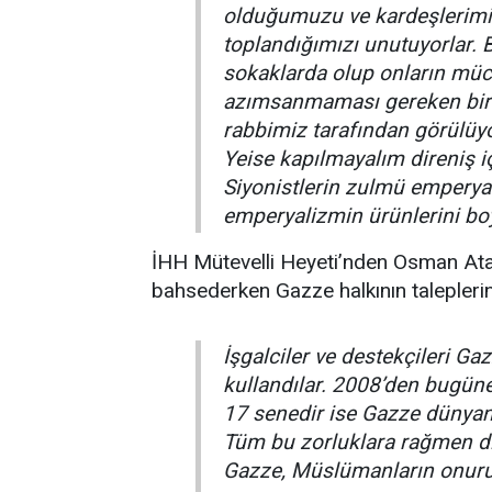
olduğumuzu ve kardeşlerimi
toplandığımızı unutuyorlar.
sokaklarda olup onların mü
azımsanmaması gereken bir ş
rabbimiz tarafından görülüyo
Yeise kapılmayalım direniş 
Siyonistlerin zulmü emperyal
emperyalizmin ürünlerini bo
İHH Mütevelli Heyeti’nden Osman Atal
bahsederken Gazze halkının taleplerini 
İşgalciler ve destekçileri
Gazz
kullandılar. 2008’den bugüne
17 senedir ise Gazze dünyan
Tüm bu zorluklara rağmen di
Gazze, Müslümanların onuru 