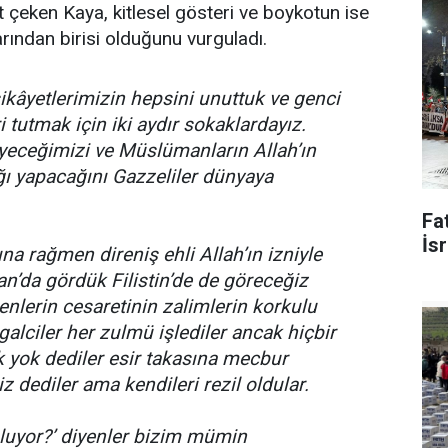
t çeken Kaya, kitlesel gösteri ve boykotun ise
rından birisi olduğunu vurguladı.
kâyetlerimizin hepsini unuttuk ve genci
i tutmak için iki aydır sokaklardayız.
eceğimizi ve Müslümanların Allah’ın
ığı yapacağını Gazzeliler dünyaya
Fat
İsr
ına rağmen direniş ehli Allah’ın izniyle
n’da gördük Filistin’de de göreceğiz
nenlerin cesaretinin zalimlerin korkulu
şgalciler her zulmü işlediler ancak hiçbir
k yok dediler esir takasına mecbur
z dediler ama kendileri rezil oldular.
luyor?’ diyenler bizim mümin