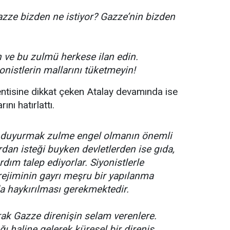
zze bizden ne istiyor? Gazze’nin bizden
n ve bu zulmü herkese ilan edin.
onistlerin mallarını tüketmeyin!
ntisine dikkat çeken Atalay devamında ise
nı hatırlattı.
a duyurmak zulme engel olmanın önemli
rdan isteği buyken devletlerden ise gıda,
ardım talep ediyorlar. Siyonistlerle
l rejiminin gayrı meşru bir yapılanma
 haykırılması gerekmektedir.
rak Gazze direnişin selam verenlere.
ı haline gelerek küresel bir direniş