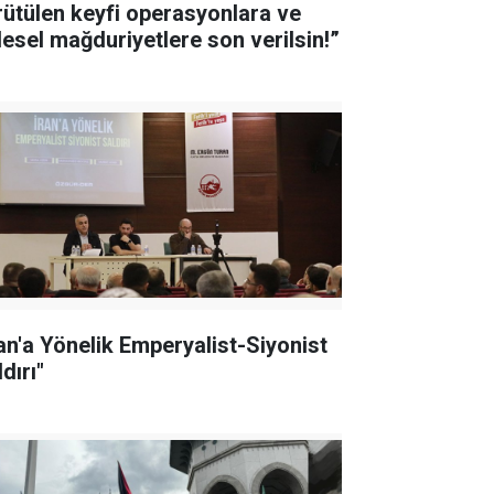
rütülen keyfi operasyonlara ve
tlesel mağduriyetlere son verilsin!”
ran'a Yönelik Emperyalist-Siyonist
dırı"