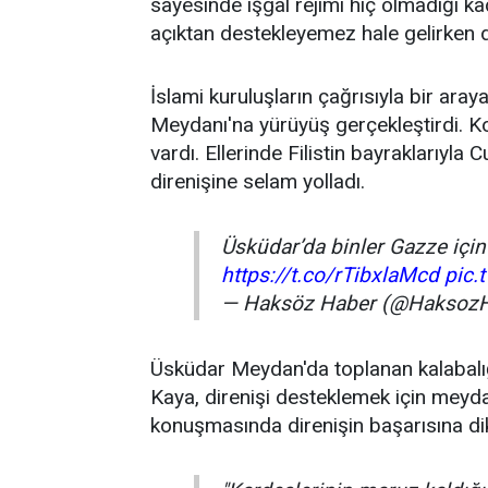
sayesinde işgal rejimi hiç olmadığı kada
açıktan destekleyemez hale gelirken di
İslami kuruluşların çağrısıyla bir ara
Meydanı'na yürüyüş gerçekleştirdi. K
vardı. Ellerinde Filistin bayraklarıyl
direnişine selam yolladı.
Üsküdar’da binler Gazze için
https://t.co/rTibxlaMcd
pic.
— Haksöz Haber (@Haksoz
Üsküdar Meydan'da toplanan kalabalı
Kaya, direnişi desteklemek için meyda
konuşmasında direnişin başarısına dik