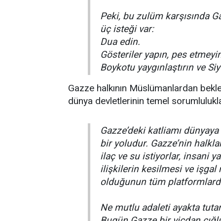
Peki, bu zulüm karşısında Ga
üç isteği var:
Dua edin.
Gösteriler yapın, pes etmeyi
Boykotu yaygınlaştırın ve Siy
Gazze halkının Müslümanlardan bekle
dünya devletlerinin temel sorumlulukları
Gazze’deki katliamı dünyay
bir yoludur. Gazze’nin halkla
ilaç ve su istiyorlar, insani y
ilişkilerin kesilmesi ve işga
olduğunun tüm platformlarda
Ne mutlu adaleti ayakta tuta
Bugün Gazze bir vicdan çığlığ