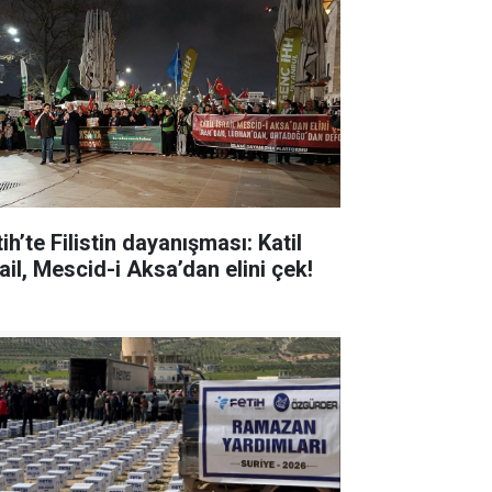
ih’te Filistin dayanışması: Katil
ail, Mescid-i Aksa’dan elini çek!