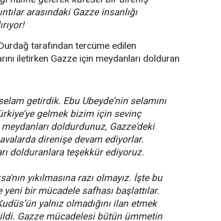
tılar arasındaki Gazze insanlığı
rıyor!
ay Durdağ tarafından tercüme edilen
rını iletirken Gazze için meydanları dolduran
 selam getirdik. Ebu Ubeyde’nin selamını
rkiye’ye gelmek bizim için sevinç
a meydanları doldurdunuz, Gazze'deki
avalarda direnişe devam ediyorlar.
ı dolduranlara teşekkür ediyoruz.
sa'nın yıkılmasına razı olmayız. İşte bu
e yeni bir mücadele safhası başlattılar.
udüs’ün yalnız olmadığını ilan etmek
irildi. Gazze mücadelesi bütün ümmetin