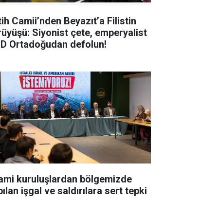
tih Camii’nden Beyazıt’a Filistin
rüyüşü: Siyonist çete, emperyalist
D Ortadoğudan defolun!
lami kuruluşlardan bölgemizde
ılan işgal ve saldırılara sert tepki