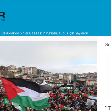
Üsküdar’da binler Gazze için yürüdü, Kudüs için haykırdı!
Ge
“‘