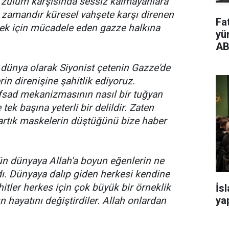
ı zulüm karşısında sessiz kalmayanlara
ir zamandır küresel vahşete karşı direnen
Fa
mek için mücadele eden gazze halkına
yü
AB
 dünya olarak Siyonist çetenin Gazze'de
in direnişine şahitlik ediyoruz.
ifsad mekanizmasının nasıl bir tuğyan
k başına yeterli bir delildir. Zaten
e artık maskelerin düştüğünü bize haber
ün dünyaya Allah'a boyun eğenlerin ne
ı. Dünyaya dalıp giden herkesi kendine
itler herkes için çok büyük bir örneklik
İs
yap
ın hayatını değiştirdiler. Allah onlardan