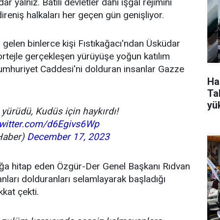
r yalnız. Batılı devletler dahi işgal rejimini
reniş halkaları her geçen gün genişliyor.
ya gelen binlerce kişi Fıstıkağacı'ndan Üsküdar
ortejle gerçekleşen yürüyüşe yoğun katılım
a Cumhuriyet Caddesi'ni dolduran insanlar Gazze
Ha
Tak
yü
 yürüdü, Kudüs için haykırdı!
twitter.com/d6Egivs6Wp
Haber)
December 17, 2023
ğa hitap eden Özgür-Der Genel Başkanı Rıdvan
nları dolduranları selamlayarak başladığı
kat çekti.