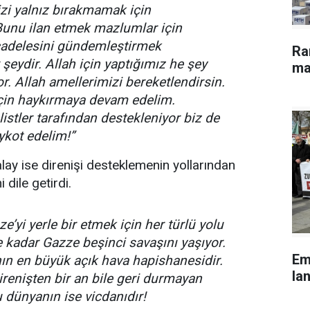
zi yalnız bırakmamak için
 Bunu ilan etmek mazlumlar için
cadelesini gündemleştirmek
Ra
eydir. Allah için yaptığımız he şey
ma
r. Allah amellerimizi bereketlendirsin.
için haykırmaya devam edelim.
istler tarafından destekleniyor biz de
ykot edelim!”
ay ise direnişi desteklemenin yollarından
dile getirdi.
e’yi yerle bir etmek için her türlü yolu
 kadar Gazze beşinci savaşını yaşıyor.
Em
ın en büyük açık hava hapishanesidir.
lan
renişten bir an bile geri durmayan
dünyanın ise vicdanıdır!