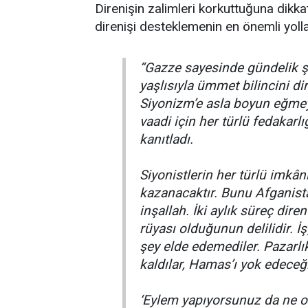
Direnişin zalimleri korkuttuğuna dikka
direnişi desteklemenin en önemli yolla
“Gazze sayesinde gündelik şi
yaşlısıyla ümmet bilincini dir
Siyonizm’e asla boyun eğmey
vaadi için her türlü fedakarl
kanıtladı.
Siyonistlerin her türlü imkân
kazanacaktır. Bunu Afganista
inşallah. İki aylık süreç dire
rüyası olduğunun delilidir. İ
şey elde edemediler. Pazarlı
kaldılar, Hamas’ı yok edeceği
‘Eylem yapıyorsunuz da ne o