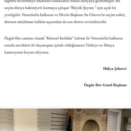
rağmen belirlemeye muktedir olduklarını bütün dünyaya göstermiştir. Bu
seçim dünya hakimiyeti kurmaya çalışan "Büyük Şeytan " için açık bir
yenilgidir. Venezüella halkının ve Devlet Başkanı Sn Chavez'in seçim zaferi,
direnen müslüman halklar açısından da son derece sevindiricidir.
Özgür-Der camiası olarak "Küresel İntifada" özlemi ile Venezüella halkının
onurlu tercihleri ile dayanışma içinde olduğumuzu Türkiye ve Dünya
kamuoyuna beyan ediyoruz.
Hülya Şekerci
Özgür-Der Genel Başkanı