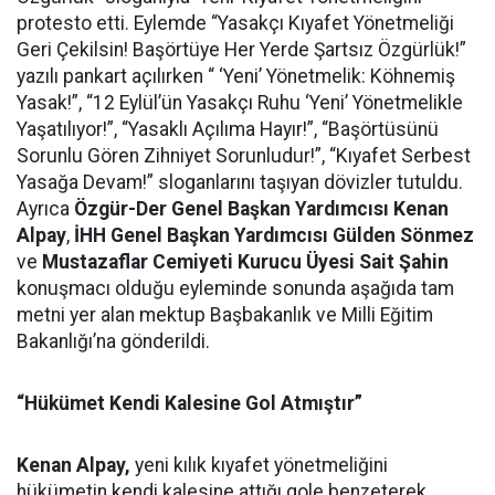
protesto etti. Eylemde “Yasakçı Kıyafet Yönetmeliği
Geri Çekilsin! Başörtüye Her Yerde Şartsız Özgürlük!”
yazılı pankart açılırken “ ‘Yeni’ Yönetmelik: Köhnemiş
Yasak!”, “12 Eylül’ün Yasakçı Ruhu ‘Yeni’ Yönetmelikle
Yaşatılıyor!”, “Yasaklı Açılıma Hayır!”, “Başörtüsünü
Sorunlu Gören Zihniyet Sorunludur!”, “Kıyafet Serbest
Yasağa Devam!” sloganlarını taşıyan dövizler tutuldu.
Ayrıca
Özgür-Der Genel Başkan Yardımcısı Kenan
Alpay
,
İHH Genel Başkan Yardımcısı Gülden Sönmez
ve
Mustazaflar Cemiyeti Kurucu Üyesi Sait Şahin
konuşmacı olduğu eyleminde sonunda aşağıda tam
metni yer alan mektup Başbakanlık ve Milli Eğitim
Bakanlığı’na gönderildi.
“Hükümet Kendi Kalesine Gol Atmıştır”
Kenan Alpay,
yeni kılık kıyafet yönetmeliğini
hükümetin kendi kalesine attığı gole benzeterek