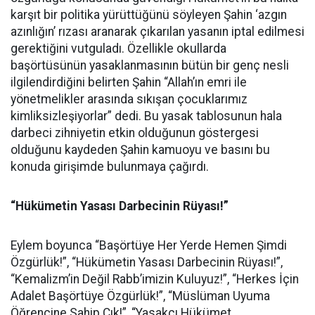
karşıt bir politika yürüttüğünü söyleyen Şahin ‘azgın
azınlığın’ rızası aranarak çıkarılan yasanın iptal edilmesi
gerektiğini vutguladı. Özellikle okullarda
başörtüsünün yasaklanmasının bütün bir genç nesli
ilgilendirdiğini belirten Şahin “Allah’ın emri ile
yönetmelikler arasında sıkışan çocuklarımız
kimliksizleşiyorlar” dedi. Bu yasak tablosunun hala
darbeci zihniyetin etkin olduğunun göstergesi
olduğunu kaydeden Şahin kamuoyu ve basını bu
konuda girişimde bulunmaya çağırdı.
“Hükümetin Yasası Darbecinin Rüyası!”
Eylem boyunca “Başörtüye Her Yerde Hemen Şimdi
Özgürlük!”, “Hükümetin Yasası Darbecinin Rüyası!”,
“Kemalizm’in Değil Rabb’imizin Kuluyuz!”, “Herkes İçin
Adalet Başörtüye Özgürlük!”, “Müslüman Uyuma
Öğrencine Sahip Çık!”, “Yasakçı Hükümet