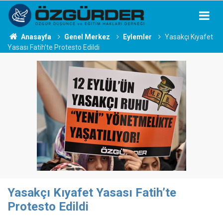
Anasayfa
Genel Merkez
Eylemler
Yasakçı Kıyafet
Yasası Fatih’te Protesto Edildi
Yasakçı Kıyafet Yasası Fatih’te
Protesto Edildi