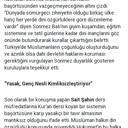
başörtüsünden vazgeçmeyeceğinin altını çizdi.
“Dünyada sömürgeci zihniyetin olduğu birkaç ülke
hariç her yerde dini özgürlüklere göre düzenleme
vardır” diyen Sönmez Batı’nın giyim kuşamdan, eğitim
sistemine ve tatil günlerine kadar dini inançlarını göz
önünde bulundurarak kurallar çıkarttığını belirtti.
Türkiye’de Müslümanların çoğunluğu oluşturduğunu
ve azınlık olsa dahi devletin haklarını koruması
gerektiğini vurgulayan Sönmez duyarlılık gösteren
kuruluşlara teşekkür etti.
“Yasak, Genç Nesli Kimliksizleştiriyor”
Son olarak bir konuşma yapan
Sait Şahin
ders
müfredatlarına Kur’an dersi koyan bir sistemin
başörtüsüne karşı yasakçı bir tavır almasının
mantıksız olduğunu ifade etti. Müslüman halkın din
özgürlüğü konusunda güvendiği Hükümet’in bu halka