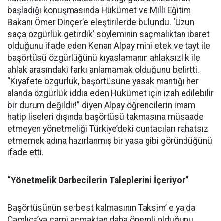
başladığı konuşmasında Hükümet ve Milli Eğitim
Bakanı Ömer Dinçer’e eleştirilerde bulundu. ‘Uzun
saça özgürlük getirdik’ söyleminin saçmalıktan ibaret
olduğunu ifade eden Kenan Alpay mini etek ve tayt ile
başörtüsü özgürlüğünü kıyaslamanın ahlaksızlık ile
ahlak arasındaki farkı anlamamak olduğunu belirtti.
“Kıyafete özgürlük, başörtüsüne yasak mantığı her
alanda özgürlük iddia eden Hükümet için izah edilebilir
bir durum değildir!” diyen Alpay öğrencilerin imam
hatip liseleri dışında başörtüsü takmasına müsaade
etmeyen yönetmeliği Türkiye’deki cuntacıları rahatsız
etmemek adına hazırlanmış bir yasa gibi göründüğünü
ifade etti.
“Yönetmelik Darbecilerin Taleplerini İçeriyor”
Başörtüsünün serbest kalmasının Taksim’ e ya da
Çamlıca’ya cami açmaktan daha önemli olduğunu