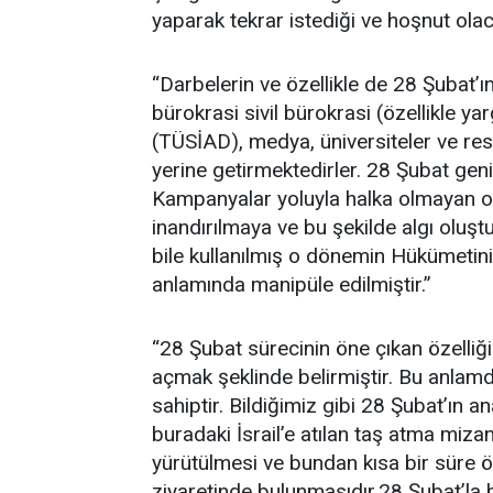
yaparak tekrar istediği ve hoşnut ola
“Darbelerin ve özellikle de 28 Şubat’
bürokrasi sivil bürokrasi (özellikle ya
(TÜSİAD), medya, üniversiteler ve res
yerine getirmektedirler. 28 Şubat geni
Kampanyalar yoluyla halka olmayan ol
inandırılmaya ve bu şekilde algı oluşt
bile kullanılmış o dönemin Hükümetinin
anlamında manipüle edilmiştir.”
“28 Şubat sürecinin öne çıkan özelliği
açmak şeklinde belirmiştir. Bu anlamda
sahiptir. Bildiğimiz gibi 28 Şubat’ın 
buradaki İsrail’e atılan taş atma miz
yürütülmesi ve bundan kısa bir süre 
ziyaretinde bulunmasıdır.28 Şubat’la b