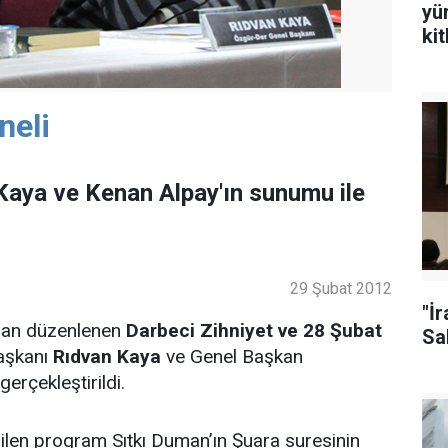
yü
ki
neli
aya ve Kenan Alpay'ın sunumu ile
29 Şubat 2012
"İ
ndan düzenlenen
Darbeci Zihniyet ve 28 Şubat
Sal
aşkanı
Rıdvan Kaya
ve Genel Başkan
e gerçekleştirildi.
ilen program Sıtkı Duman’ın Şuara suresinin