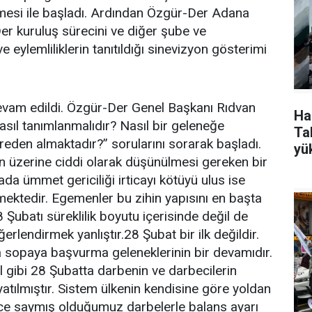
rmesi ile başladı. Ardından Özgür-Der Adana
er kuruluş sürecini ve diğer şube ve
 ve eylemliliklerin tanıtıldığı sinevizyon gösterimi
vam edildi. Özgür-Der Genel Başkanı Rıdvan
Ha
sıl tanımlanmalıdır? Nasıl bir geleneğe
Tak
eden almaktadır?” sorularını sorarak başladı.
yü
n üzerine ciddi olarak düşünülmesi gereken bir
a ümmet gericiliği irticayı kötüyü ulus ise
etmektedir. Egemenler bu zihin yapısını en başta
8 Şubatı süreklilik boyutu içerisinde değil de
rlendirmek yanlıştır.28 Şubat bir ilk değildir.
ra sopaya başvurma geleneklerinin bir devamıdır.
 gibi 28 Şubatta darbenin ve darbecilerin
tılmıştır. Sistem ülkenin kendisine göre yoldan
nce saymış olduğumuz darbelerle balans ayarı