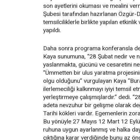
son ayetlerini okuması ve mealini ve
Şubesi tarafından hazırlanan Özgür-D
temsilciliklerle birlikte yapılan etkinlik
yapıldı.
Daha sonra programa konferansla de
Kaya sunumuna, “28 Şubat nedir ve na
yaslanmakta, gücünü ve cesaretini ner
“Ümmetten bir ulus yaratma projesini
olgu olduğunu” vurgulayan Kaya “Burad
ilerlemeciliği kalkınmayı iyiyi temsil 
yerleştirmeye çalışmışlardır.” dedi. “2
adeta nevzuhur bir gelişme olarak değe
Tarihi kökleri vardır. Egemenlerin zo
Bu yönüyle 27 Mayıs 12 Mart 12 Eylül
ruhuna uygun ayarlanmış ve halka daya
çıktığına karar verdiğinde bunu az ö