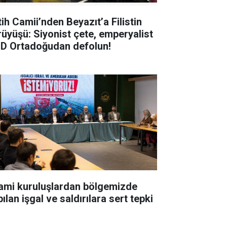
tih Camii’nden Beyazıt’a Filistin
rüyüşü: Siyonist çete, emperyalist
D Ortadoğudan defolun!
lami kuruluşlardan bölgemizde
ılan işgal ve saldırılara sert tepki