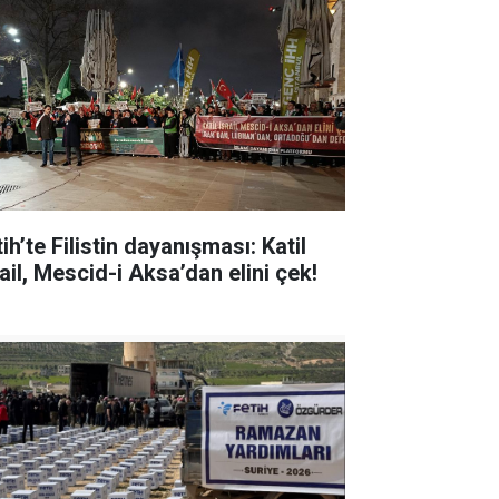
ih’te Filistin dayanışması: Katil
ail, Mescid-i Aksa’dan elini çek!