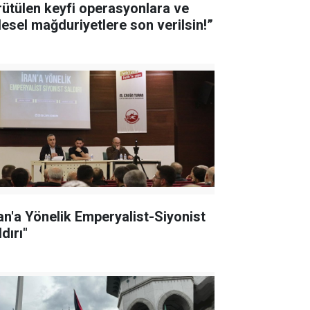
rütülen keyfi operasyonlara ve
tlesel mağduriyetlere son verilsin!”
ran'a Yönelik Emperyalist-Siyonist
dırı"