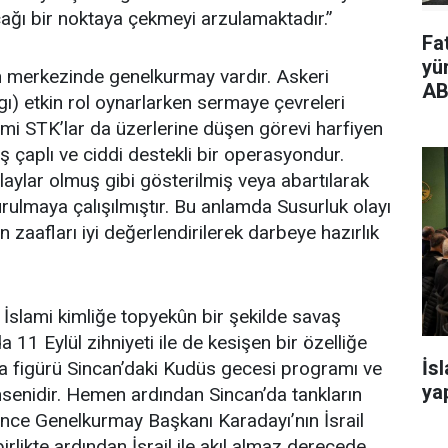
cağı bir noktaya çekmeyi arzulamaktadır.”
Fa
yü
ın merkezinde genelkurmay vardır. Askeri
AB
rgı) etkin rol oynarlarken sermaye çevreleri
mi STK’lar da üzerlerine düşen görevi harfiyen
ş çaplı ve ciddi destekli bir operasyondur.
aylar olmuş gibi gösterilmiş veya abartılarak
urulmaya çalışılmıştır. Bu anlamda Susurluk olayı
 zaafları iyi değerlendirilerek darbeye hazırlık
 İslami kimliğe topyekûn bir şekilde savaş
 11 Eylül zihniyeti ile de kesişen bir özelliğe
İs
ana figürü Sincan’daki Kudüs gecesi programı ve
yap
ansenidir. Hemen ardından Sincan’da tankların
önce Genelkurmay Başkanı Karadayı’nın İsrail
irlikte ardından İsrail ile akıl almaz derecede