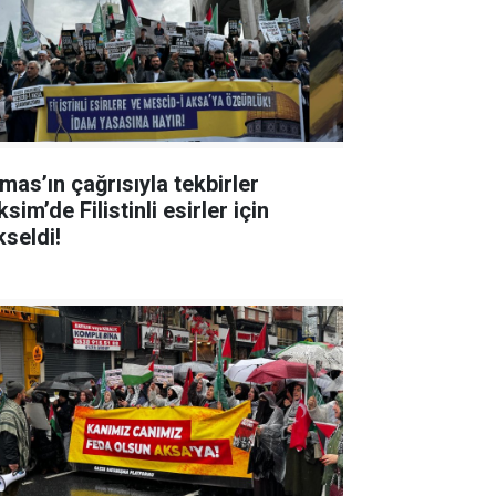
mas’ın çağrısıyla tekbirler
sim’de Filistinli esirler için
kseldi!