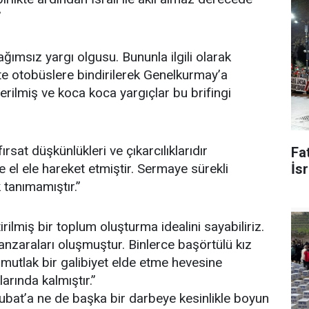
”
ağımsız yargı olgusu. Bununla ilgili olarak
eçte otobüslere bindirilerek Genelkurmay’a
verilmiş ve koca koca yargıçlar bu brifingi
sat düşkünlükleri ve çıkarcılıklarıdır
Fat
 el ele hareket etmiştir. Sermaye sürekli
İsr
tanımamıştır.”
tirilmiş bir toplum oluşturma idealini sayabiliriz.
nzaraları oluşmuştur. Binlerce başörtülü kız
mutlak bir galibiyet elde etme hevesine
arında kalmıştır.”
ubat’a ne de başka bir darbeye kesinlikle boyun