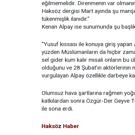
eğilmemelidir. Direnmenin var olmanın
Haksöz dergisi Mart ayında şu manşet
tükenmişlik ilanıdır.”
Kenan Alpay ise sunumunda şu başlık
“Yusuf kıssası ile konuya giriş yapan
yüzden Müslümanların da hiçbir zaman
sel gider kum kalır misali onların bu 
olduğunu ve 28 Şubat’ın aktörlerinin 
vurgulayan Alpay özellikle darbeye kar
Olumsuz hava şartlarına rağmen yoğun
katkılardan sonra Özgür-Der Geyve Te
ile sona erdi.
Haksöz Haber