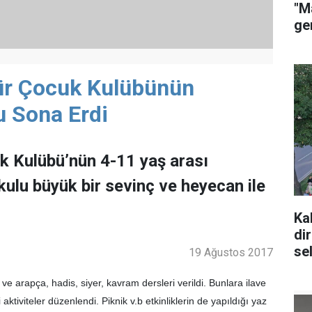
"M
ge
r Çocuk Kulübünün
u Sona Erdi
 Kulübü’nün 4-11 yaş arası
kulu büyük bir sevinç ve heyecan ile
Ka
di
se
19 Ağustos 2017
 arapça, hadis, siyer, kavram dersleri verildi. Bunlara ilave
i aktiviteler düzenlendi. Piknik v.b etkinliklerin de yapıldığı yaz