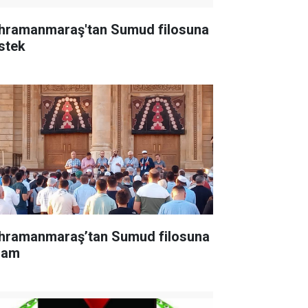
hramanmaraş'tan Sumud filosuna
stek
hramanmaraş’tan Sumud filosuna
lam