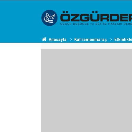
Anasayfa
Kahramanmaraş
Etkinlikl