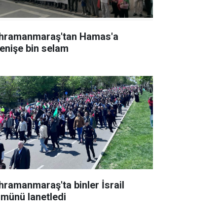
hramanmaraş'tan Hamas'a
renişe bin selam
hramanmaraş'ta binler İsrail
lmünü lanetledi