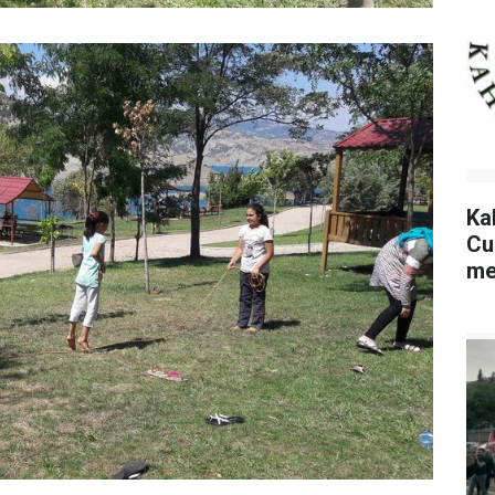
Ka
Cu
me