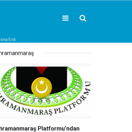
ona Erdi
hramanmaraş
hramanmaraş Platformu’ndan