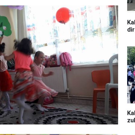
Ka
di
Ka
zu