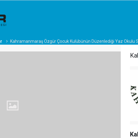
er
Kahramanmaraş Özgür Çocuk Kulübünün Düzenlediği Yaz Okulu S
Ka
Ka