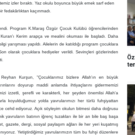
 temiz izler bıraktı. Yaz okulu boyunca büyük emek sarf eden
ir fedakârlıktan kaçınmadı.
endi. Program K.Maraş Özgür Çocuk Kulübü öğrencilerinden
n Kuran'ı Kerim arapça ve mealini okuması ile başladı. Daha
bilgi yarışması yapıldı. Ailelerin de katıldığı program çocuklara
Son olarak çocuklara hediyeler verildi. Sevinçleri gözlerinden
Öz
i.
tem
n Reyhan Kurşun, "Çocuklarımız bizlere Allah'ın en büyük
rınlarını doyurup maddi anlamda ihtiyaçlarını gidermemizi
i izzetli, şerefli ve karakterli, her şeyden önemlisi Allah'a
iarla koyulduğumuz yolda yavrularımızı her türlü fuhşiyattan
nce cehd ediyoruz. Açık söyleyim okulun bitmesi daha doğrusu
 yavruların batının iğrenç tuzakları ile bir an bile baş başa
net, gazete, dergi, sosyal paylaşım ağları ile her yeri kuşatmış
ıyoruz. Yetiştirdiğimiz yavrularımızın tüm bu fuhşi düzenlere