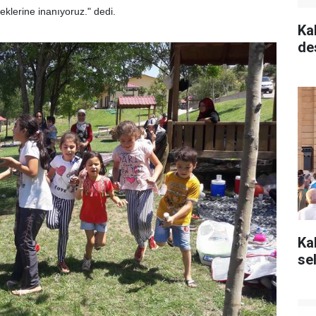
klerine inanıyoruz." dedi.
Ka
de
Ka
se