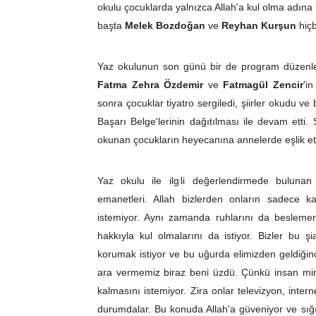
okulu çocuklarda yalnızca Allah'a kul olma adına
başta
Melek Bozdoğan
ve
Reyhan Kurşun
hiçb
Yaz okulunun son günü bir de program düzenl
Fatma Zehra Özdemir
ve
Fatmagül Zencir
'i
sonra çocuklar tiyatro sergiledi, şiirler okudu ve 
Başarı Belge'lerinin dağıtılması ile devam etti. 
okunan çocukların heyecanına annelerde eşlik ett
Yaz okulu ile ilgili değerlendirmede buluna
emanetleri. Allah bizlerden onların sadece ka
istemiyor. Aynı zamanda ruhlarını da beslememiz
hakkıyla kul olmalarını da istiyor. Bizler bu ş
korumak istiyor ve bu uğurda elimizden geldiği
ara vermemiz biraz beni üzdü. Çünkü insan minik
kalmasını istemiyor. Zira onlar televizyon, inter
durumdalar. Bu konuda Allah'a güveniyor ve sığın