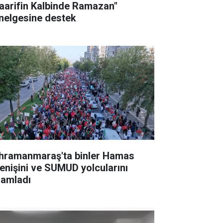
aarifin Kalbinde Ramazan"
nelgesine destek
hramanmaraş'ta binler Hamas
renişini ve SUMUD yolcularını
lamladı