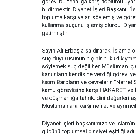
görev; bu fenalığa karşı toplumu uy
bildirmektir. Diyanet İşleri Başkanı "İ
topluma karşı yalan söylemiş ve görev
kullanma suçunu işlemiş olurdu. Diyane
getirmiştir.
Sayın Ali Erbaş'a saldırarak, İslam'a ola
suç duyurusunun hiç bir hukuki kıymeti
söylemek suç değil her Müslüman için
kanunların kendisine verdiği görevi yer
kısım Baroların ve çevrelerin "Nefret
kamu görevlisine karşı HAKARET ve İ
ve düşmanlığa tahrik, dini değerleri a
Müslümanlara karşı nefret ve ayrımcılı
Diyanet İşleri başkanımıza ve İslam'ın
gücünü toplumsal cinsiyet eşitliği adı 