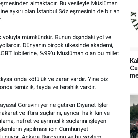
leşmesinden almaktadır. Bu vesileyle Müslüman
rine aykırı olan İstanbul Sözleşmesinin de bir an
.
ik yoluyla mümkündür. Bunun dışındaki yol ve
 yollardır. Dünyanın birçok ülkesinde akademi,
 LGBT lobilerine, %99'u Müslüman olan bu millet
Ka
Cu
me
ldıysa onda kötülük ve zarar vardır. Yine biz
 onda temizlik, fayda ve ferahlık vardır.
sal Görevini yerine getiren Diyanet İşleri
aret ve iftira suçlarını, ayrıca halkı kin ve
lama, nefret ve ayrımcılık suçlarını işleyen
 işlemlerin yapılması için Cumhuriyet
ulunuyor, Ankara Barosunu ve bu söylemi