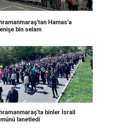
hramanmaraş'tan Hamas'a
renişe bin selam
hramanmaraş'ta binler İsrail
lmünü lanetledi