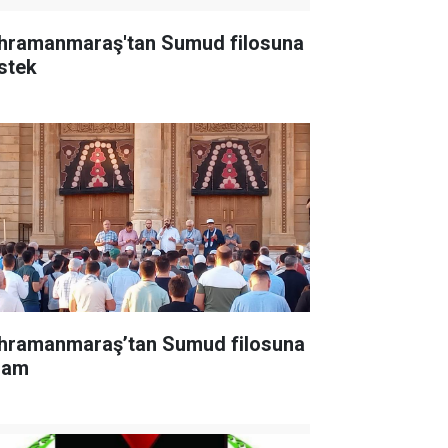
hramanmaraş'tan Sumud filosuna
stek
hramanmaraş’tan Sumud filosuna
lam