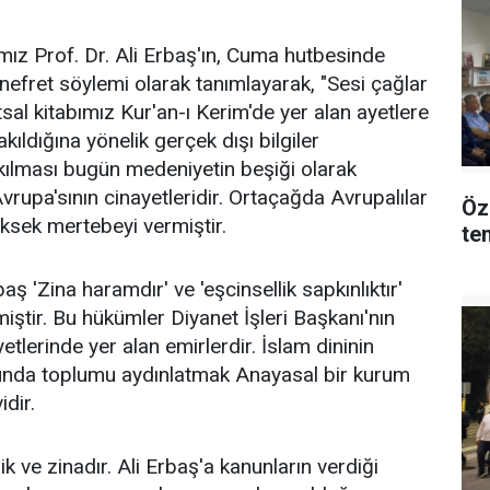
mız Prof. Dr. Ali Erbaş'ın, Cuma hutbesinde
efret söylemi olarak tanımlayarak, "Sesi çağlar
sal kitabımız Kur'an-ı Kerim'de yer alan ayetlere
kıldığına yönelik gerçek dışı bilgiler
akılması bugün medeniyetin beşiği olarak
vrupa'sının cinayetleridir. Ortaçağda Avrupalılar
Öz
üksek mertebeyi vermiştir.
tem
aş 'Zina haramdır' ve 'eşcinsellik sapkınlıktır'
miştir. Bu hükümler Diyanet İşleri Başkanı'nın
ayetlerinde yer alan emirlerdir. İslam dininin
sunda toplumu aydınlatmak Anayasal bir kurum
idir.
k ve zinadır. Ali Erbaş'a kanunların verdiği