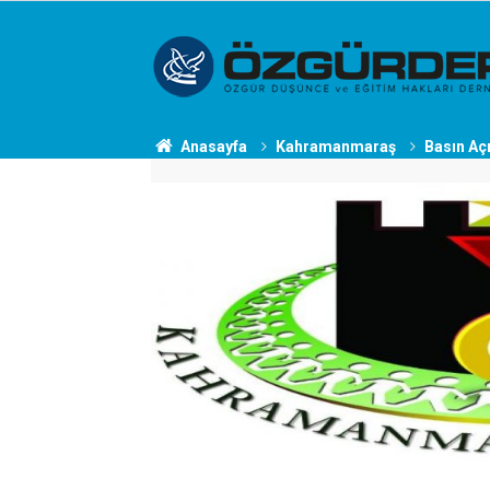
Anasayfa
Kahramanmaraş
Basın Aç