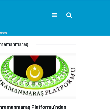
aması
hramanmaraş
hramanmaraş Platformu’ndan