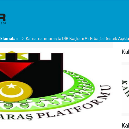
ıklamaları
Kahramanmaraş’ta DİB Başkanı Ali Erbaş’a Destek Açıkl
Ka
Ka