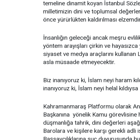
temeline dinamit koyan İstanbul Söz
milletimizin dini ve toplumsal değerle
önce yürürlükten kaldırılması elzemdir
İnsanlığın geleceği ancak meşru evlil
yöntem arayışları çirkin ve hayasızca
siyaset ve medya araçlarını kullanan
asla müsaade etmeyecektir.
Biz inanıyoruz ki, İslam neyi haram kı
inanıyoruz ki, İslam neyi helal kıldıysa
Kahramanmaraş Platformu olarak Anaya
Başkanına yönelik Kamu görevlisine hak
düşmanlığa tahrik, dini değerleri aşağı
Barolara ve kişilere karşı gerekli adli
Başsavcılıklarına suç duyurusunda b