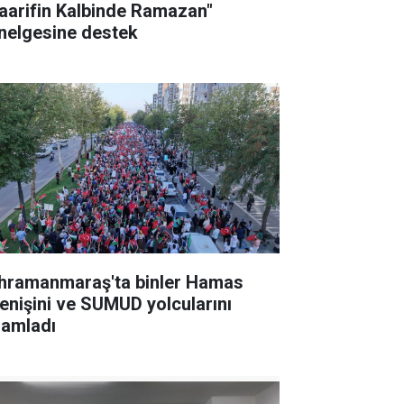
aarifin Kalbinde Ramazan"
nelgesine destek
hramanmaraş'ta binler Hamas
renişini ve SUMUD yolcularını
lamladı