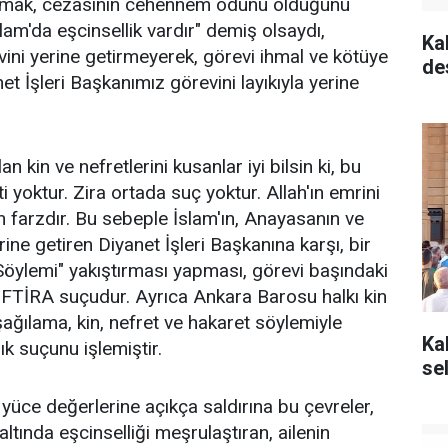
armak, cezasının cehennem odunu olduğunu
slam'da eşcinsellik vardır" demiş olsaydı,
Ka
ini yerine getirmeyerek, görevi ihmal ve kötüye
de
t İşleri Başkanımız görevini layıkıyla yerine
n kin ve nefretlerini kusanlar iyi bilsin ki, bu
 yoktur. Zira ortada suç yoktur. Allah'ın emrini
 farzdır. Bu sebeple İslam'ın, Anayasanın ve
ine getiren Diyanet İşleri Başkanına karşı, bir
 Söylemi" yakıştırması yapması, görevi başındaki
FTİRA suçudur. Ayrıca Ankara Barosu halkı kin
şağılama, kin, nefret ve hakaret söylemiyle
Ka
k suçunu işlemiştir.
se
 yüce değerlerine açıkça saldırına bu çevreler,
altında eşcinselliği meşrulaştıran, ailenin