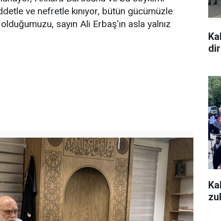
iddetle ve nefretle kınıyor, bütün gücümüzle
 olduğumuzu, sayın Ali Erbaş'ın asla yalnız
Ka
di
Ka
zu