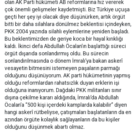
olan AK Parti hükümeti AB reformlarına hız vererek
çok önemli gelişmeler kaydetmişti. Biz Türkiye uçuşa
geçti her şey iyi olacak diye düşünürken, artık örgüt
bitti bir daha silahlara dönülmez beklentisi içindeyken,
PKK 2004 yazında silahlı eylemlerine yeniden başladı.
Bu beklentimizden de geriye koca bir hayal kırıklığı
kaldı. İkinci defa Abdullah Öcalan’ın başlattığı süreci
örgüt dışarıda sonlandırmış oldu. Bu sürecin
sonlandırılmasında o dönem İmralı’ya bakan askerî
vesayetin bitmesini istemeyen paşaların parmağı
olduğunu düşünüyorum. AK parti hükümetinin yapmış
olduğu reformlardan rahatsızlık duyan erklerin işi
olduğuna inanıyorum. Dağdaki PKK militanları sınır
dışına çekilme kararı aldığında, İmralı’da Abdullah
Öcalan’a “500 kişi içerdeki kamplarda kalabilir” diyen
hangi askerî rütbeliyse, çatışmaları başlatanların da en
azından örgüte kolaylık sağlayanların da bu kişiler
olduğunu düşünmek abartı olmaz.