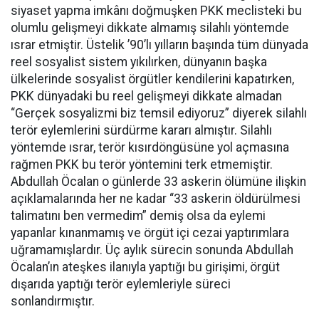
siyaset yapma imkânı doğmuşken PKK meclisteki bu
olumlu gelişmeyi dikkate almamış silahlı yöntemde
ısrar etmiştir. Üstelik ’90’lı yılların başında tüm dünyada
reel sosyalist sistem yıkılırken, dünyanın başka
ülkelerinde sosyalist örgütler kendilerini kapatırken,
PKK dünyadaki bu reel gelişmeyi dikkate almadan
“Gerçek sosyalizmi biz temsil ediyoruz” diyerek silahlı
terör eylemlerini sürdürme kararı almıştır. Silahlı
yöntemde ısrar, terör kısırdöngüsüne yol açmasına
rağmen PKK bu terör yöntemini terk etmemiştir.
Abdullah Öcalan o günlerde 33 askerin ölümüne ilişkin
açıklamalarında her ne kadar “33 askerin öldürülmesi
talimatını ben vermedim” demiş olsa da eylemi
yapanlar kınanmamış ve örgüt içi cezai yaptırımlara
uğramamışlardır. Üç aylık sürecin sonunda Abdullah
Öcalan’ın ateşkes ilanıyla yaptığı bu girişimi, örgüt
dışarıda yaptığı terör eylemleriyle süreci
sonlandırmıştır.