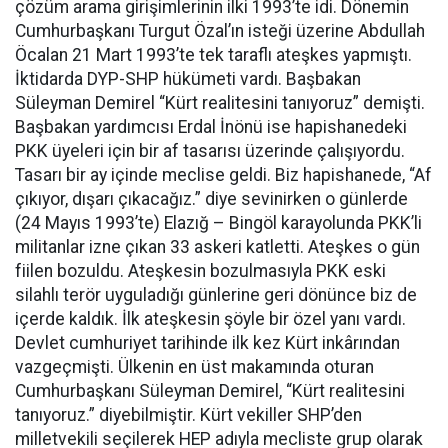
çözüm arama girişimlerinin ilki 1993’te idi. Dönemin
Cumhurbaşkanı Turgut Özal’ın isteği üzerine Abdullah
Öcalan 21 Mart 1993’te tek taraflı ateşkes yapmıştı.
İktidarda DYP-SHP hükümeti vardı. Başbakan
Süleyman Demirel “Kürt realitesini tanıyoruz” demişti.
Başbakan yardımcısı Erdal İnönü ise hapishanedeki
PKK üyeleri için bir af tasarısı üzerinde çalışıyordu.
Tasarı bir ay içinde meclise geldi. Biz hapishanede, “Af
çıkıyor, dışarı çıkacağız.” diye sevinirken o günlerde
(24 Mayıs 1993’te) Elazığ – Bingöl karayolunda PKK’li
militanlar izne çıkan 33 askeri katletti. Ateşkes o gün
fiilen bozuldu. Ateşkesin bozulmasıyla PKK eski
silahlı terör uyguladığı günlerine geri dönünce biz de
içerde kaldık. İlk ateşkesin şöyle bir özel yanı vardı.
Devlet cumhuriyet tarihinde ilk kez Kürt inkârından
vazgeçmişti. Ülkenin en üst makamında oturan
Cumhurbaşkanı Süleyman Demirel, “Kürt realitesini
tanıyoruz.” diyebilmiştir. Kürt vekiller SHP’den
milletvekili seçilerek HEP adıyla mecliste grup olarak