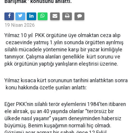
Barışmak '' konusunu anlattı.
19 Nisan 2026
Yılmaz 10 yıl PKK örgütüne üye olmaktan ceza alıp
cezaevinde yatmış 1.yılın sonunda örgütten ayrılmış
silahlı mücadele yöntemine karşı bir yazar kimliğiyle
tanınıyor. Çalışma alanları genellikle kürt sorunu ve
pkk örgütünün yaptığı yanlışların eleştirisi üzerine.
Yılmaz kısaca kürt sorununun tarihini anlattıktan sonra
konu hakkında özetle şunları anlattı:
Eğer PKK’nin silahlı terör eylemlerini 1984’ten itibaren
ele alırsak, şu an 40 yaşında olanlar “terörsüz bir
ülkede nasıl yaşanır” yaşam deneyiminden habersiz
büyümüş. Benim kuşağımın normali hiç olmadı.
Gözümü açar açmaz bir sabah, önce 12 Eylül