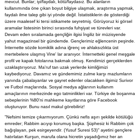
mevcut. Bunlar; iyi/faydalı, kötü/faydasız. Bu alanların
kullanımında öne çıkan boyut bilgiye ulaşmak, araştırma yapmak,
faydalı ilme talep gibi iyi yönde değil. İstatistiklerin de gösterdiği
üzere maalesef ki tersi istikamete seyretmiş. Görüyoruz ki görsel
aramalar listesinin birinci sırasında fuhşiyat ve türevleri var.
Devam eden sıralamada gençliğin ilgisi İngiliz bir müzisyende
yahut magazinsel bir gündemde. Gençlerimiz eğlencenin peşinde.
İnternette sözde komiklik adına iğrenç ve ahlaksızlıkta üst
mertebelere ulaşmış Vine' lar aranıyor. İnternetteki genel meşgale
profil ve kapak fotolarına bakmak olmuş. Kendimizi gerçeklerden
uzaklaştırıyoruz. Ma'ruf tan uzak yerlerde kimliğimizi
kaybediyoruz. Davamız ve gündemimiz zulme karşı mazlumların
yanında çabalayanlar ve gayret edenler olacakken ilgimiz Surivor
ve Futbol maçlarında. Sosyal medya ağlarının kullanım
amaçlarının merkezinde ego tatminlikleri var. Türkiye de boşanma
sebeplerinin %80'ni mahkeme kayıtlarına göre Facebook
oluşturuyor. Bunu nasıl makul görebiliriz!
"Nefsimi temize çıkarmıyorum. Çünkü nefis aşırı şekilde kötülüğü
emreder; Rabbim acıyıp korumuş başka. Şüphesiz ki Rabbim çok
bağışlayan, pek esirgeyendir. (Yusuf Suresi 53)" ayetini gençlere
hatırlatan Kurşun, marufa olana hicretin yaşadığımız her an