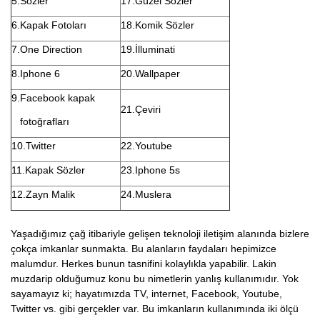
5.Sözler
17.Güzel Sözler
6.Kapak Fotoları
18.Komik Sözler
7.One Direction
19.İlluminati
8.Iphone 6
20.Wallpaper
9.Facebook kapak
21.Çeviri
fotoğrafları
10.Twitter
22.Youtube
11.Kapak Sözler
23.Iphone 5s
12.Zayn Malik
24.Muslera
Yaşadığımız çağ itibariyle gelişen teknoloji iletişim alanında bizlere
çokça imkanlar sunmakta. Bu alanların faydaları hepimizce
malumdur. Herkes bunun tasnifini kolaylıkla yapabilir. Lakin
muzdarip olduğumuz konu bu nimetlerin yanlış kullanımıdır. Yok
sayamayız ki; hayatımızda TV, internet, Facebook, Youtube,
Twitter vs. gibi gerçekler var. Bu imkanların kullanımında iki ölçü