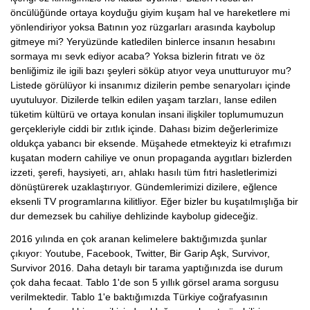
öncülüğünde ortaya koyduğu giyim kuşam hal ve hareketlere mi
yönlendiriyor yoksa Batının yoz rüzgarları arasında kaybolup
gitmeye mi? Yeryüzünde katledilen binlerce insanın hesabını
sormaya mı sevk ediyor acaba? Yoksa bizlerin fıtratı ve öz
benliğimiz ile igili bazı şeyleri söküp atıyor veya unutturuyor mu?
Listede görülüyor ki insanımız dizilerin pembe senaryoları içinde
uyutuluyor. Dizilerde telkin edilen yaşam tarzları, lanse edilen
tüketim kültürü ve ortaya konulan insani ilişkiler toplumumuzun
gerçekleriyle ciddi bir zıtlık içinde. Dahası bizim değerlerimize
oldukça yabancı bir eksende. Müşahede etmekteyiz ki etrafımızı
kuşatan modern cahiliye ve onun propaganda aygıtları bizlerden
izzeti, şerefi, haysiyeti, arı, ahlakı hasılı tüm fıtri hasletlerimizi
dönüştürerek uzaklaştırıyor. Gündemlerimizi dizilere, eğlence
eksenli TV programlarına kilitliyor. Eğer bizler bu kuşatılmışlığa bir
dur demezsek bu cahiliye dehlizinde kaybolup gideceğiz.
2016 yılında en çok aranan kelimelere baktığımızda şunlar
çıkıyor: Youtube, Facebook, Twitter, Bir Garip Aşk, Survivor,
Survivor 2016. Daha detaylı bir tarama yaptığınızda ise durum
çok daha fecaat. Tablo 1'de son 5 yıllık görsel arama sorgusu
verilmektedir. Tablo 1'e baktığımızda Türkiye coğrafyasının