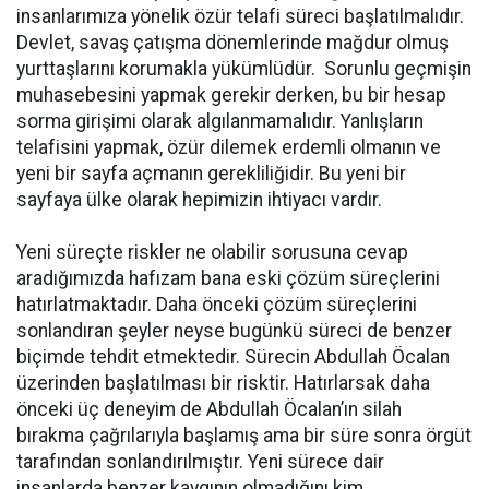
insanlarımıza yönelik özür telafi süreci başlatılmalıdır.
Devlet, savaş çatışma dönemlerinde mağdur olmuş
yurttaşlarını korumakla yükümlüdür. Sorunlu geçmişin
muhasebesini yapmak gerekir derken, bu bir hesap
sorma girişimi olarak algılanmamalıdır. Yanlışların
telafisini yapmak, özür dilemek erdemli olmanın ve
yeni bir sayfa açmanın gerekliliğidir. Bu yeni bir
sayfaya ülke olarak hepimizin ihtiyacı vardır.
Yeni süreçte riskler ne olabilir sorusuna cevap
aradığımızda hafızam bana eski çözüm süreçlerini
hatırlatmaktadır. Daha önceki çözüm süreçlerini
sonlandıran şeyler neyse bugünkü süreci de benzer
biçimde tehdit etmektedir. Sürecin Abdullah Öcalan
üzerinden başlatılması bir risktir. Hatırlarsak daha
önceki üç deneyim de Abdullah Öcalan’ın silah
bırakma çağrılarıyla başlamış ama bir süre sonra örgüt
tarafından sonlandırılmıştır. Yeni sürece dair
insanlarda benzer kaygının olmadığını kim