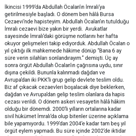
İkincisi 1999’da Abdullah Öcalan’ın İmralı’ya
getirilmesiyle başladı. O dönem ben hâlâ Bursa
Cezaevi’nde hapisteyim. Abdullah Öcalan’ın tutulduğu
İmralı cezaevi bize yakın bir yerdi. Avukatlar
sayesinde İmralı’daki görüşme notlarını her hafta
okuyor gelişmeleri takip ediyorduk. Abdullah Öcalan o
yıl çıktığı ilk mahkemede hâkime dönüp “Bana 6 ay
süre verin silahları sonlandırayım.” demişti. Üç ay
sonra örgüt Abdullah Öcalan’ın çağrısına uydu, sınır
dışına çekildi. Bununla kalınmadı dağdan ve
Avrupa’dan iki PKK’li grup gelip devlete teslim oldu.
Biz af çıkacak cezaevleri boşalacak diye beklerken,
dağdan ve Avrupa’dan gelip teslim olanlara da hapis
cezası verildi. O dönem askeri vesayetin hâlâ hâkim
olduğu bir dönemdi. 2000’li yılların ortalarına kadar
sivil hükümet İmralı’da olup bitenler üzerine açıklama
bile yapamıyordu. 1999’dan 2004’e kadar tam beş yıl
örgüt eylem yapmadı. Bu süre içinde 2002’de iktidar