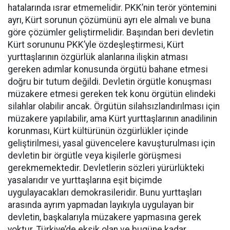
hatalarında ısrar etmemelidir. PKK’nin terör yöntemini
ayrı, Kürt sorunun çözümünü ayrı ele almalı ve buna
göre çözümler geliştirmelidir. Başından beri devletin
Kürt sorununu PKK’yle özdeşleştirmesi, Kürt
yurttaşlarının özgürlük alanlarına ilişkin atması
gereken adımlar konusunda örgütü bahane etmesi
doğru bir tutum değildi. Devletin örgütle konuşması
müzakere etmesi gereken tek konu örgütün elindeki
silahlar olabilir ancak. Örgütün silahsızlandırılması için
müzakere yapılabilir, ama Kürt yurttaşlarının anadilinin
korunması, Kürt kültürünün özgürlükler içinde
geliştirilmesi, yasal güvencelere kavuşturulması için
devletin bir örgütle veya kişilerle görüşmesi
gerekmemektedir. Devletlerin sözleri yürürlükteki
yasalarıdır ve yurttaşlarına eşit biçimde
uygulayacakları demokrasileridir. Bunu yurttaşları
arasında ayrım yapmadan layıkıyla uygulayan bir
devletin, başkalarıyla müzakere yapmasına gerek
yoktur. Türkiye’de eksik olan ve bugüne kadar