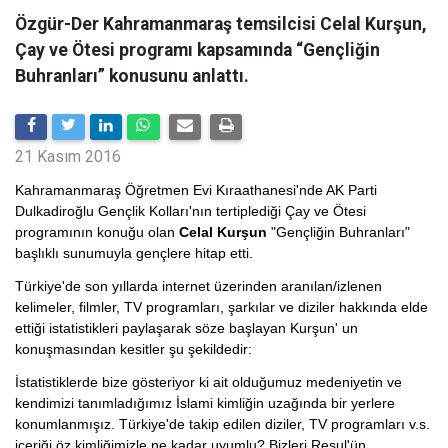
Özgür-Der Kahramanmaraş temsilcisi Celal Kurşun,
Çay ve Ötesi programı kapsamında “Gençliğin
Buhranları” konusunu anlattı.
21 Kasım 2016
Kahramanmaraş Öğretmen Evi Kıraathanesi'nde AK Parti
Dulkadiroğlu Gençlik Kolları'nın tertiplediği Çay ve Ötesi
programının konuğu olan
Celal Kurşun
"Gençliğin Buhranları"
başlıklı sunumuyla gençlere hitap etti.
Türkiye'de son yıllarda internet üzerinden aranılan/izlenen
kelimeler, filmler, TV programları, şarkılar ve diziler hakkında elde
ettiği istatistikleri paylaşarak söze başlayan Kurşun' un
konuşmasından kesitler şu şekildedir:
İstatistiklerde bize gösteriyor ki ait olduğumuz medeniyetin ve
kendimizi tanımladığımız İslami kimliğin uzağında bir yerlere
konumlanmışız. Türkiye'de takip edilen diziler, TV programları v.s.
içeriği öz kimliğimizle ne kadar uyumlu? Bizleri Resul'ün