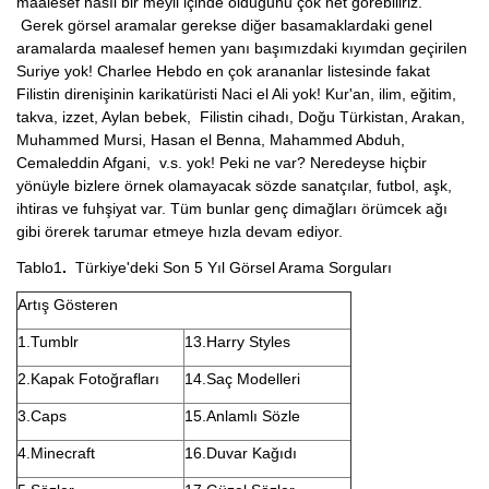
maalesef nasıl bir meyil içinde olduğunu çok net görebiliriz.
Gerek görsel aramalar gerekse diğer basamaklardaki genel
aramalarda maalesef hemen yanı başımızdaki kıyımdan geçirilen
Suriye yok! Charlee Hebdo en çok arananlar listesinde fakat
Filistin direnişinin karikatüristi Naci el Ali yok! Kur'an, ilim, eğitim,
takva, izzet, Aylan bebek, Filistin cihadı, Doğu Türkistan, Arakan,
Muhammed Mursi, Hasan el Benna, Mahammed Abduh,
Cemaleddin Afgani, v.s. yok! Peki ne var? Neredeyse hiçbir
yönüyle bizlere örnek olamayacak sözde sanatçılar, futbol, aşk,
ihtiras ve fuhşiyat var. Tüm bunlar genç dimağları örümcek ağı
gibi örerek tarumar etmeye hızla devam ediyor.
Tablo1
.
Türkiye'deki Son 5 Yıl Görsel Arama Sorguları
Artış Gösteren
1.Tumblr
13.Harry Styles
2.Kapak Fotoğrafları
14.Saç Modelleri
3.Caps
15.Anlamlı Sözle
4.Minecraft
16.Duvar Kağıdı