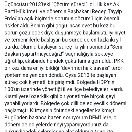
Üçüncüsü 2013’teki “Çözüm süreci” idi. İlk kez AK
Parti Hükümeti ve dönemin Başbakanı Recep Tayyip
Erdoğan açık biçimde sorunun çözümü için önemli
riskler aldı. Benim gibi çoğu insan evet bu kez bu
sorun çözülecek diye düşünmeye başlamıştı. İyi niyet
ve temennilerle başlayan bu süreç de en fazla iki yıl
sürdü. Olumlu başlayan süreç iki yılın sonunda “Seni
Başkan yaptırtmayacağız!” saçmalığıyla sekteye
uğratılıp, akabinde hendek çukurlarına gömüldü. PKK
bir kez daha en iyi bildiği “devrimci halk savaşı” terör
yöntemine yeniden döndü. Oysa 2013’te başlayan
süreç çok kıymetli bir girişimdi. Bölgede HDP’nin
100’ün üzerinde yönettiği il ve İlçe belediyeleri vardı.
Kısmî yerel özerklik gibi bir yönetimle birçok şeyi
yapabiliyorlardı. Bölgede çok dilli belediyecilik dönemi
başlamıştı. Kürtçenin önündeki engeller kalkmıştı.
Bugünden bakınca bazen soruyorum DEM’lilere, o
dönem belediyelerde neyi yapamıyordunuz da
çukur/hendek eylemlerine alet oldunuz? Örgüte