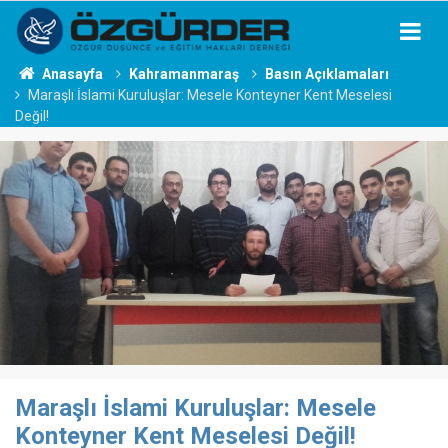
Anasayfa
Kahramanmaraş
Basın Açıklamaları
Maraşlı İslami Kuruluşlar: Mesele Konteyner Kent Meselesi
Değil!
Maraşlı İslami Kuruluşlar: Mesele
Konteyner Kent Meselesi Değil!