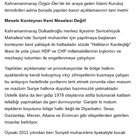
Kahramanmaraş Özgür-Der'de bir araya gelen İslami Kuruluş
temsilcileri adına burada yapılan basın açıklamasının tam metni:
Mesele Konteyner Kent Meselesi Değil!
Kahramanmaraş Dulkadiroğlu merkez ilçesinin Sivricehüyük
Mahallesi'nde Suriyeli muhacirler için yapılmaya başlanan
konteyner kent yaklaşık iki haftadadır sözde "Halkların Kardeşliği"
ilkesi ile yola çıkan HDP ve CHP milletvekillerinin kışkırtıcı ve
mezhepçi tutumları ile engellenmeye çalışılıyor.
Yaptıkları açıklamalar ve provokasyonlar ile bölge halkını
ayaklandırıp kendi kokuşmuş ırkçı zihniyetlerini kusmaya çalışan
bu anlayışın hedefinde yurtlarını terk etmek zorunda olan masum
ve mazlum Suriye halkına duyulan hazımsızlık yatmaktadır.
Üstelik daha da ileri gidip 1978 olaylarına atıfta bulunarak katliam
tellallığı yapmaktan da geri durmuyorlar. Gariptir ki malum
tepkilerin boyutunu bölge halkı değil de Diyarbakır, Sivas,
Gaziantep, Mersin, Adana ve Erzincan gibi vilayetlerden getirilen
insanlar belirliyor.
Oysaki 2011 yılından beri Suriyeli muhacirlere liyakatiyle kucak