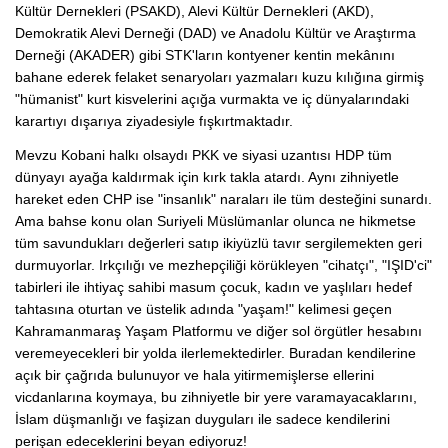
Kültür Dernekleri (PSAKD), Alevi Kültür Dernekleri (AKD),
Demokratik Alevi Derneği (DAD) ve Anadolu Kültür ve Araştırma
Derneği (AKADER) gibi STK'ların kontyener kentin mekânını
bahane ederek felaket senaryoları yazmaları kuzu kılığına girmiş
"hümanist" kurt kisvelerini açığa vurmakta ve iç dünyalarındaki
karartıyı dışarıya ziyadesiyle fışkırtmaktadır.
Mevzu Kobani halkı olsaydı PKK ve siyasi uzantısı HDP tüm
dünyayı ayağa kaldırmak için kırk takla atardı. Aynı zihniyetle
hareket eden CHP ise "insanlık" naraları ile tüm desteğini sunardı.
Ama bahse konu olan Suriyeli Müslümanlar olunca ne hikmetse
tüm savundukları değerleri satıp ikiyüzlü tavır sergilemekten geri
durmuyorlar. Irkçılığı ve mezhepçiliği körükleyen "cihatçı", "IŞID'ci"
tabirleri ile ihtiyaç sahibi masum çocuk, kadın ve yaşlıları hedef
tahtasına oturtan ve üstelik adında "yaşam!" kelimesi geçen
Kahramanmaraş Yaşam Platformu ve diğer sol örgütler hesabını
veremeyecekleri bir yolda ilerlemektedirler. Buradan kendilerine
açık bir çağrıda bulunuyor ve hala yitirmemişlerse ellerini
vicdanlarına koymaya, bu zihniyetle bir yere varamayacaklarını,
İslam düşmanlığı ve faşizan duyguları ile sadece kendilerini
perişan edeceklerini beyan ediyoruz!