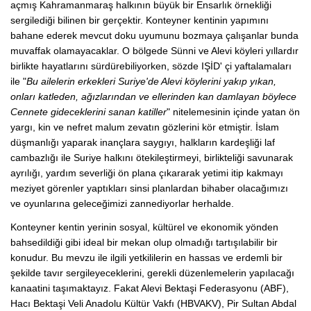
açmış Kahramanmaraş halkının büyük bir Ensarlık örnekliği
sergilediği bilinen bir gerçektir. Konteyner kentinin yapımını
bahane ederek mevcut doku uyumunu bozmaya çalışanlar bunda
muvaffak olamayacaklar. O bölgede Sünni ve Alevi köyleri yıllardır
birlikte hayatlarını sürdürebiliyorken, sözde IŞİD' çi yaftalamaları
ile "
Bu ailelerin erkekleri
Suriye'de Alevi köylerini yakıp yıkan,
onları katleden, ağızlarından ve ellerinden kan damlayan böylece
Cennete gideceklerini sanan katiller
" nitelemesinin içinde yatan ön
yargı, kin ve nefret malum zevatın gözlerini kör etmiştir. İslam
düşmanlığı yaparak inançlara saygıyı, halkların kardeşliği laf
cambazlığı ile Suriye halkını ötekileştirmeyi, birlikteliği savunarak
ayrılığı, yardım severliği ön plana çıkararak yetimi itip kakmayı
meziyet görenler yaptıkları sinsi planlardan bihaber olacağımızı
ve oyunlarına geleceğimizi zannediyorlar herhalde.
Konteyner kentin yerinin sosyal, kültürel ve ekonomik yönden
bahsedildiği gibi ideal bir mekan olup olmadığı tartışılabilir bir
konudur. Bu mevzu ile ilgili yetkililerin en hassas ve erdemli bir
şekilde tavır sergileyeceklerini, gerekli düzenlemelerin yapılacağı
kanaatini taşımaktayız. Fakat Alevi Bektaşi Federasyonu (ABF),
Hacı Bektaşi Veli Anadolu Kültür Vakfı (HBVAKV), Pir Sultan Abdal