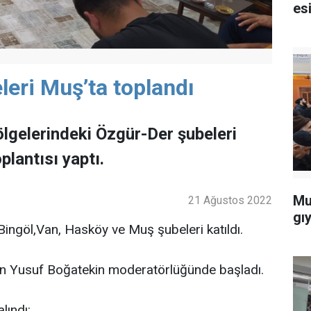
esi
eri Muş’ta toplandı
gelerindeki Özgür-Der şubeleri
plantısı yaptı.
Mu
21 Ağustos 2022
gı
ingöl,Van, Hasköy ve Muş şubeleri katıldı.
n Yusuf Boğatekin moderatörlüğünde başladı.
lındı: