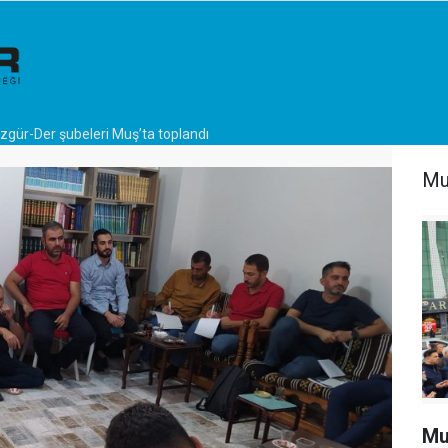
zgür-Der şubeleri Muş’ta toplandı
Mu
Mu