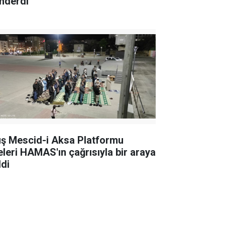
nderdi
ş Mescid-i Aksa Platformu
eleri HAMAS'ın çağrısıyla bir araya
ldi