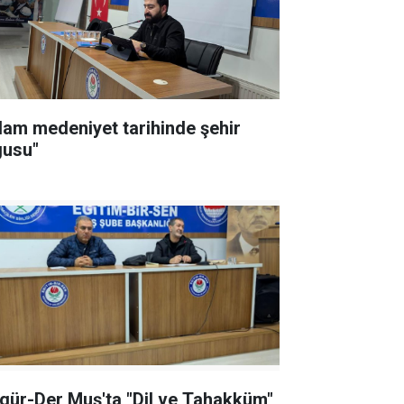
slam medeniyet tarihinde şehir
gusu"
-Der Muş'ta "Dil ve Tahakküm"