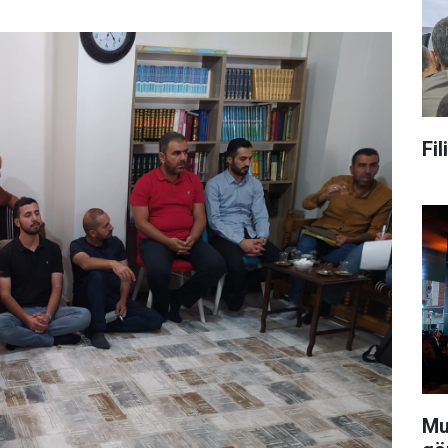
Fi
Mu