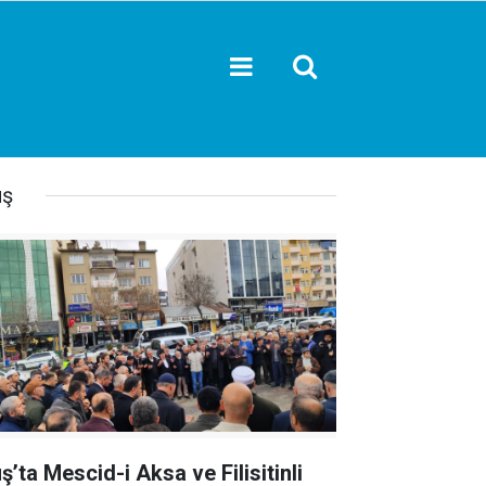
ş
ş’ta Mescid-i Aksa ve Filisitinli