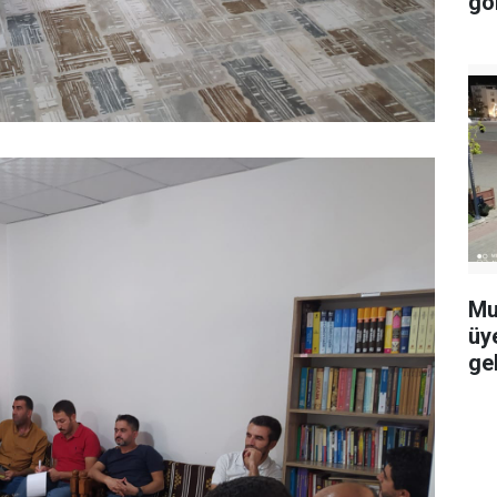
gö
Mu
üy
ge