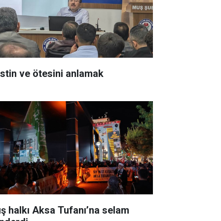
listin ve ötesini anlamak
ş halkı Aksa Tufanı’na selam