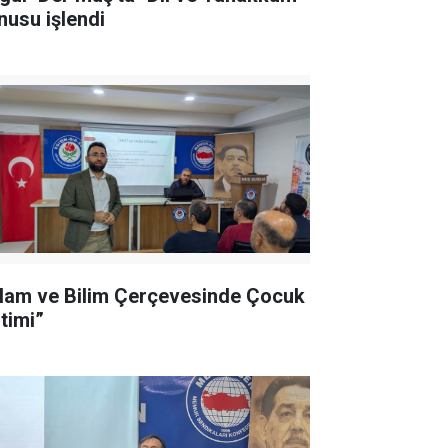
nusu işlendi
slam ve Bilim Çerçevesinde Çocuk
itimi”