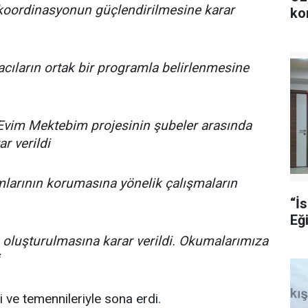
 koordinasyonun güçlendirilmesine karar
ko
cıların ortak bir programla belirlenmesine
Evim Mektebim projesinin şubeler arasında
r verildi
larının korumasına yönelik çalışmaların
“İ
Eğ
 oluşturulmasına karar verildi. Okumalarımıza
i ve temennileriyle sona erdi.