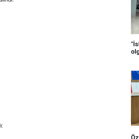
"İ
ol
ı:
Özgür