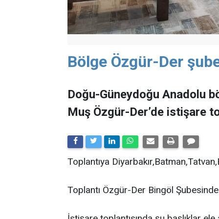
Bölge Özgür-Der şubel
Doğu-Güneydoğu Anadolu böl
Muş Özgür-Der’de istişare to
Toplantıya Diyarbakır,Batman,Tatvan,B
Toplantı Özgür-Der Bingöl Şubesinde
İstişare toplantısında şu başlıklar ele a