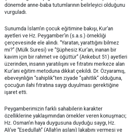
dönemde anne-baba tutumlarının belirleyici olduğunu
vurguladı.
Sunumda İslam’ın çocuk eğitimine bakışı, Kur’an
ayetleri ve Hz. Peygamber’in (s.a.s.) örnekliği
çerçevesinde ele alındı. “Yaratan, yarattığını bilmez
mi?” (Mülk Suresi) ve “Şüphesiz Kur’an, inanan bir
kavim için bir rahmet ve öğüttür” (Ankebut 51) ayetleri
üzerinden, insanın yaratılışını ve fıtratını merkeze alan
Kur’ani eğitim metoduna dikkat çekildi. Dr. Özyaramış,
ebeveynliğin “sahiplik”ten ziyade “şahitlik” olduğuna,
çocuğun ilahi fıtratına saygı duyulması gerektiğine
işaret etti.
Peygamberimizin farklı sahabilerin karakter
özelliklerine yaklaşımından örnekler veren konuşmacı;
Hz. Osman’ın haya duygusuna duyduğu saygı, Hz.
Ali’ye “Esedullah” (Allah’ın aslanı) lakabını vermesi ve