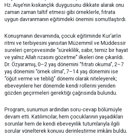
Hz. Aişe’nin kıskançlık duygusunu dikkate alarak onu
zaman zaman taltif etmesi gibi örneklerle, fıtrata
uygun davranmanın eğitimdeki önemini somutlaştırdı.
Konuşmanın devamında, çocuk eğitiminde Kur’an’ın
ritmi ve terbiyesini yansıtan Müzemmil ve Müddessir
sureleri çerçevesinde “süreklilik, sabır, temiz bir hayat
ve yalnız Allah rızasını gözetme” ilkeleri öne çıkarıldı.
Dr. Özyaramış, 0–2 yaş dönemini “fıtratı okuma”, 2–7
yaş dönemini “örnek olma”, 7–14 yaş dönemini ise
“öğüt verme ve tebliğ” dönemi olarak niteleyerek;
ebeveynlere her dönemde kendi rollerini yeniden
gözden geçirmeleri gerektiği çağrısında bulundu.
Program, sunumun ardından soru-cevap bölümüyle
devam etti. Katılımcılar, hem çocuklarının yaşadıkları
sorunlar hem de kendi ebeveynlik tutumlarıyla ilgili
sorular yönelterek konuyu derinleştirme imkânı buldu.