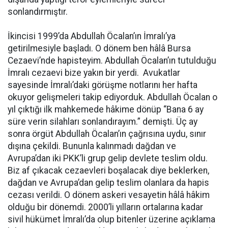
sonlandırmıştır.
İkincisi 1999’da Abdullah Öcalan’ın İmralı’ya
getirilmesiyle başladı. O dönem ben hâlâ Bursa
Cezaevi’nde hapisteyim. Abdullah Öcalan’ın tutulduğu
İmralı cezaevi bize yakın bir yerdi. Avukatlar
sayesinde İmralı’daki görüşme notlarını her hafta
okuyor gelişmeleri takip ediyorduk. Abdullah Öcalan o
yıl çıktığı ilk mahkemede hâkime dönüp “Bana 6 ay
süre verin silahları sonlandırayım.” demişti. Üç ay
sonra örgüt Abdullah Öcalan’ın çağrısına uydu, sınır
dışına çekildi. Bununla kalınmadı dağdan ve
Avrupa’dan iki PKK’li grup gelip devlete teslim oldu.
Biz af çıkacak cezaevleri boşalacak diye beklerken,
dağdan ve Avrupa’dan gelip teslim olanlara da hapis
cezası verildi. O dönem askeri vesayetin hâlâ hâkim
olduğu bir dönemdi. 2000’li yılların ortalarına kadar
sivil hükümet İmralı’da olup bitenler üzerine açıklama