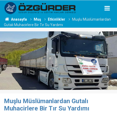
Anasayfa
Muş
Etkinlikler
Muşlu Müslümanlardan
Gutalı Muhacirlere Bir Tır Su Yardımı
Muşlu Müslümanlardan Gutalı
Muhacirlere Bir Tır Su Yardımı