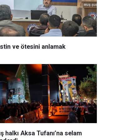
listin ve ötesini anlamak
ş halkı Aksa Tufanı’na selam