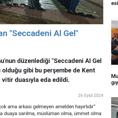
esi
n "Seccadeni Al Gel"
'nun düzenlediği "Seccadeni Al Gel
ü olduğu gibi bu perşembe de Kent
Mu
itir duasıyla eda edildi.
gı
26 Eylül 2024
n çok ama arkası gelmeyen amelden hayırlıdır"
ısrarla duaya sarılma, müslüman olma, ümmet olma