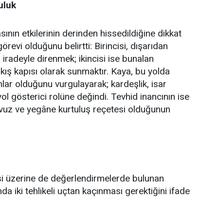
uluk
ın etkilerinin derinden hissedildiğine dikkat
revi olduğunu belirtti: Birincisi, dışarıdan
iradeyle direnmek; ikincisi ise bunalan
çıkış kapısı olarak sunmaktır. Kaya, bu yolda
ar olduğunu vurgulayarak; kardeşlik, isar
yol gösterici rolüne değindi. Tevhid inancının ise
avuz ve yegâne kurtuluş reçetesi olduğunun
itesi üzerine de değerlendirmelerde bulunan
 iki tehlikeli uçtan kaçınması gerektiğini ifade