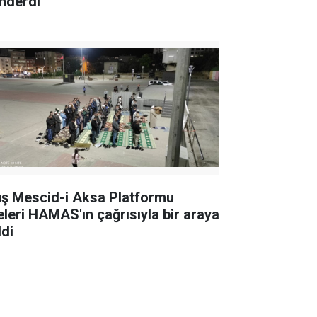
nderdi
ş Mescid-i Aksa Platformu
eleri HAMAS'ın çağrısıyla bir araya
ldi