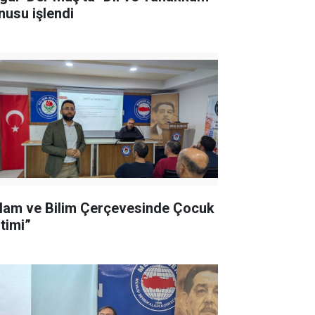
nusu işlendi
slam ve Bilim Çerçevesinde Çocuk
itimi”