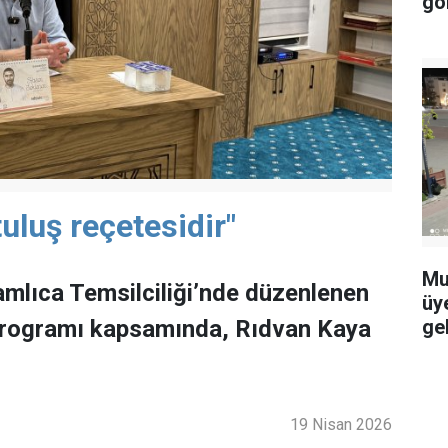
gö
uluş reçetesidir"
Mu
mlıca Temsilciliği’nde düzenlenen
üy
ge
programı kapsamında, Rıdvan Kaya
19 Nisan 2026