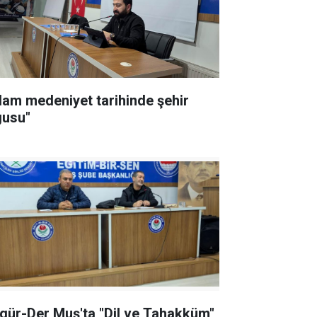
slam medeniyet tarihinde şehir
gusu"
-Der Muş'ta "Dil ve Tahakküm"