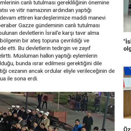
mlerinin canlı tutulması gerekliliğinin önemine
sı ve vitir namazının ardından yaptığı
 devam ettiren kardeşlerimize maddi manevi
beraber Gazze gündeminin canlı tutulması
ulunan devletlerin İsrail'e karşı tavır alma
bölgenin bir ateş topuna çevrildiği ve
"İ
 etti. Bu devletlerin tedirgin ve zayıf
ol
lirtti. Müslüman halkın yaptığı eylemlerin
duğu, bunda ısrar edilmesi gerektiğini dile
tiği cezanın ancak ordular eliyle verileceğinin de
dua ile sona erdi.
Özgür