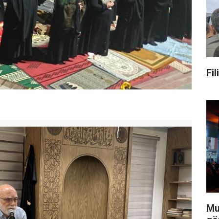
Fi
Mu