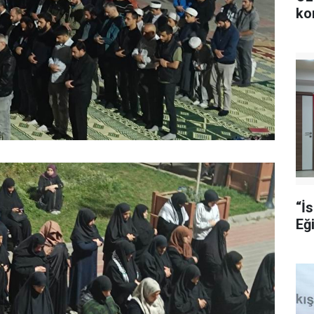
ko
“İ
Eğ