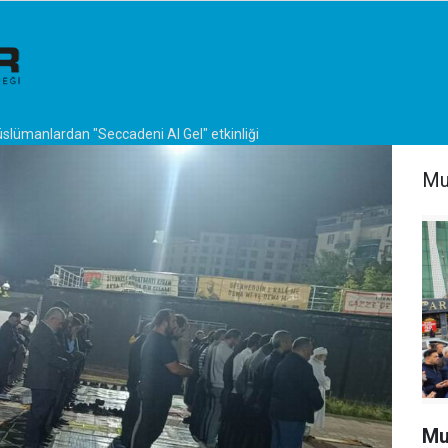
lümanlardan "Seccadeni Al Gel" etkinliği
Mu
Mu