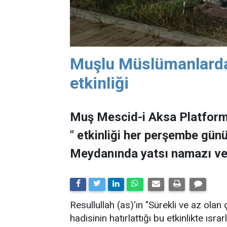
Muşlu Müslümanlarda
etkinliği
Muş Mescid-i Aksa Platformu
" etkinliği her perşembe gün
Meydanında yatsı namazı ve v
Resullullah (as)'ın "Sürekli ve az ola
hadisinin hatırlattığı bu etkinlikte 