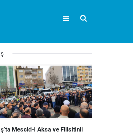
ş
ş’ta Mescid-i Aksa ve Filisitinli