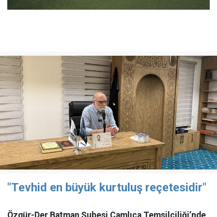
"Tevhid en büyük kurtuluş reçetesidir"
Özgür-Der Batman Şubesi Çamlıca Temsilciliği’nde