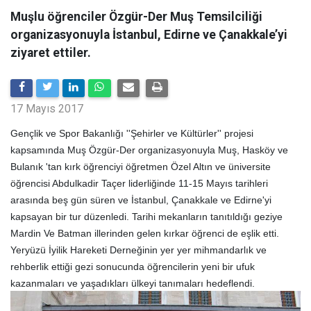
Muşlu öğrenciler Özgür-Der Muş Temsilciliği
organizasyonuyla İstanbul, Edirne ve Çanakkale’yi
ziyaret ettiler.
17 Mayıs 2017
Gençlik ve Spor Bakanlığı ''Şehirler ve Kültürler'' projesi
kapsamında Muş Özgür-Der organizasyonuyla Muş, Hasköy ve
Bulanık 'tan kırk öğrenciyi öğretmen Özel Altın ve üniversite
öğrencisi Abdulkadir Taçer liderliğinde 11-15 Mayıs tarihleri
arasında beş gün süren ve İstanbul, Çanakkale ve Edirne'yi
kapsayan bir tur düzenledi. Tarihi mekanların tanıtıldığı geziye
Mardin Ve Batman illerinden gelen kırkar öğrenci de eşlik etti.
Yeryüzü İyilik Hareketi Derneğinin yer yer mihmandarlık ve
rehberlik ettiği gezi sonucunda öğrencilerin yeni bir ufuk
kazanmaları ve yaşadıkları ülkeyi tanımaları hedeflendi.