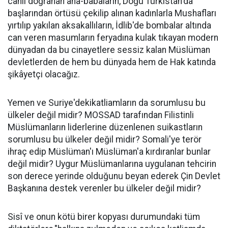
canlı doğranan ana-babaların, Doğu Türkistan'da
başlarından örtüsü çekilip alınan kadınlarla Mushafları
yırtılıp yakılan aksakallıların, İdlib'de bombalar altında
can veren masumların feryadına kulak tıkayan modern
dünyadan da bu cinayetlere sessiz kalan Müslüman
devletlerden de hem bu dünyada hem de Hak katında
şikâyetçi olacağız.
Yemen ve Suriye'dekikatliamların da sorumlusu bu
ülkeler değil midir? MOSSAD tarafından Filistinli
Müslümanların liderlerine düzenlenen suikastların
sorumlusu bu ülkeler değil midir? Somali'ye terör
ihraç edip Müslüman'ı Müslüman'a kırdıranlar bunlar
değil midir? Uygur Müslümanlarına uygulanan tehcirin
son derece yerinde olduğunu beyan ederek Çin Devlet
Başkanına destek verenler bu ülkeler değil midir?
Sisî ve onun kötü birer kopyası durumundaki tüm