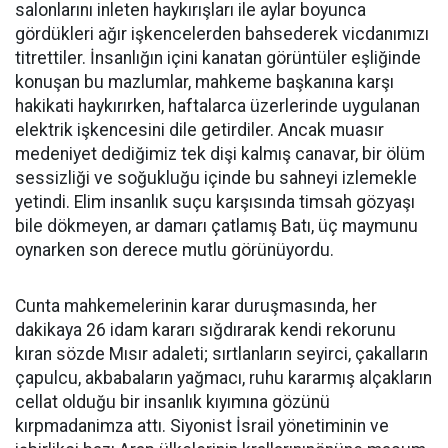
salonlarını inleten haykırışları ile aylar boyunca
gördükleri ağır işkencelerden bahsederek vicdanımızı
titrettiler. İnsanlığın içini kanatan görüntüler eşliğinde
konuşan bu mazlumlar, mahkeme başkanına karşı
hakikati haykırırken, haftalarca üzerlerinde uygulanan
elektrik işkencesini dile getirdiler. Ancak muasır
medeniyet dediğimiz tek dişi kalmış canavar, bir ölüm
sessizliği ve soğukluğu içinde bu sahneyi izlemekle
yetindi. Elim insanlık suçu karşısında timsah gözyaşı
bile dökmeyen, ar damarı çatlamış Batı, üç maymunu
oynarken son derece mutlu görünüyordu.
Cunta mahkemelerinin karar duruşmasında, her
dakikaya 26 idam kararı sığdırarak kendi rekorunu
kıran sözde Mısır adaleti; sırtlanların seyirci, çakalların
çapulcu, akbabaların yağmacı, ruhu kararmış alçakların
cellat olduğu bir insanlık kıyımına gözünü
kırpmadanimza attı. Siyonist İsrail yönetiminin ve