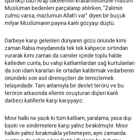
işbirlikçi bazı Arap ülkelerinin krallarınınönüne masum
Müslüman bedenleri parçalanıp atılırken, "Zalimin
zulmü varsa, mazlumun Allah'ı var" diyen bir buçuk
milyar Müslümanın payına kanlı gözyaşı düştü.
Darbeye karşı gelenleri dünyanın gözü önünde kimi
zaman Rabia meydanında tek tek kahpece sırtından
vurarak kimi zaman da camiler içinde toplu halde
katleden cunta, bu vahşi katliamlardan sağ kurtulanları
da son idam kararları ile ortadan kaldırmak vedarbenin
önündeki son asil direnişçileri de temizlemek
telaşındadır. Tam anlamıyla bir devlet terörü ve bu
terörün arkasında ellerini ovuşturan dişleri kanlı
darbeci katillerle karşı karşıyayız.
Mısır halkı ne yazık ki tüm katliam, yaralama, yasa dışı
baskı ve sindirmelere karşı yalnız bırakılmıştır. Mısır
halkını yalnız bırakmakla yetinmeyen, aynı zamanda