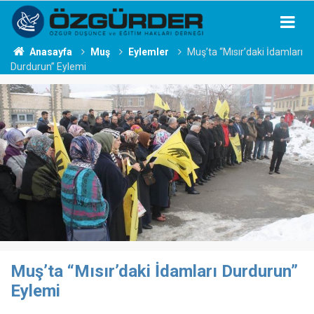
Anasayfa
Muş
Eylemler
Muş’ta “Mısır’daki İdamları
Durdurun” Eylemi
Muş’ta “Mısır’daki İdamları Durdurun”
Eylemi