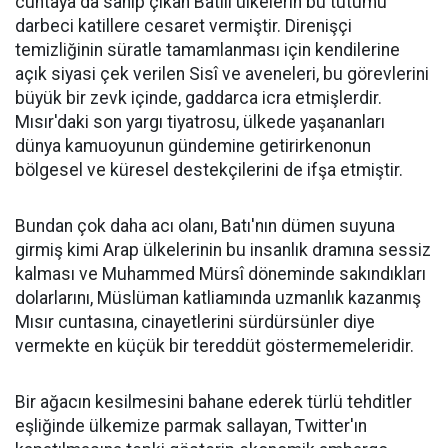
cuntaya da sahip çıkan Batılı ülkelerin bu tutumu
darbeci katillere cesaret vermiştir. Direnişçi
temizliğinin süratle tamamlanması için kendilerine
açık siyasi çek verilen Sisî ve aveneleri, bu görevlerini
büyük bir zevk içinde, gaddarca icra etmişlerdir.
Mısır'daki son yargı tiyatrosu, ülkede yaşananları
dünya kamuoyunun gündemine getirirkenonun
bölgesel ve küresel destekçilerini de ifşa etmiştir.
Bundan çok daha acı olanı, Batı'nın dümen suyuna
girmiş kimi Arap ülkelerinin bu insanlık dramına sessiz
kalması ve Muhammed Mürsî döneminde sakındıkları
dolarlarını, Müslüman katliamında uzmanlık kazanmış
Mısır cuntasına, cinayetlerini sürdürsünler diye
vermekte en küçük bir tereddüt göstermemeleridir.
Bir ağacın kesilmesini bahane ederek türlü tehditler
eşliğinde ülkemize parmak sallayan, Twitter'ın