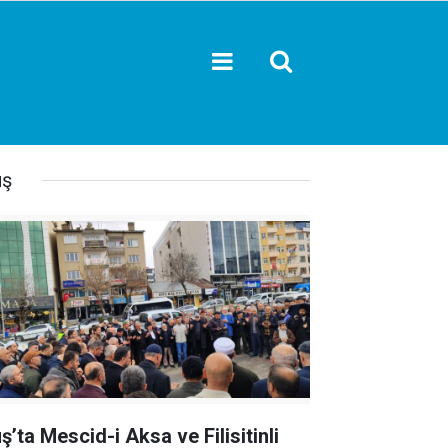
ş
ş’ta Mescid-i Aksa ve Filisitinli