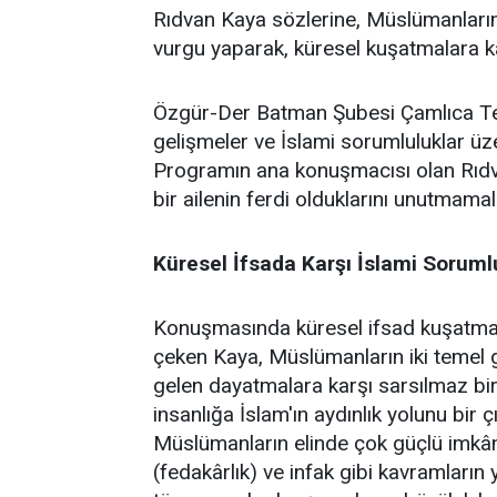
Rıdvan Kaya sözlerine, Müslümanların 
vurgu yaparak, küresel kuşatmalara kar
Özgür-Der Batman Şubesi Çamlıca Temsi
gelişmeler ve İslami sorumluluklar üz
Programın ana konuşmacısı olan Rıdv
bir ailenin ferdi olduklarını unutmamalar
Küresel İfsada Karşı İslami Soruml
Konuşmasında küresel ifsad kuşatmasın
çeken Kaya, Müslümanların iki temel gö
gelen dayatmalara karşı sarsılmaz bir 
insanlığa İslam'ın aydınlık yolunu bir 
Müslümanların elinde çok güçlü imkânl
(fedakârlık) ve infak gibi kavramların 