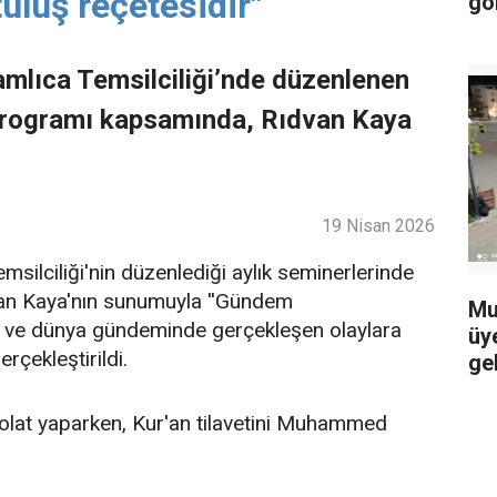
uluş reçetesidir"
gö
mlıca Temsilciliği’nde düzenlenen
programı kapsamında, Rıdvan Kaya
19 Nisan 2026
ilciliği'nin düzenlediği aylık seminerlerinde
an Kaya'nın sunumuyla ''Gündem
Mu
lke ve dünya gündeminde gerçekleşen olaylara
üy
rçekleştirildi.
ge
lat yaparken, Kur'an tilavetini Muhammed