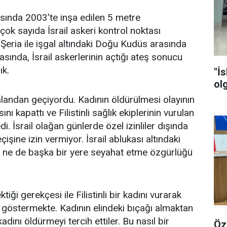
rasında 2003'te inşa edilen 5 metre
ok sayıda İsrail askeri kontrol noktası
 Şeria ile işgal altındaki Doğu Kudüs arasında
asında, İsrail askerlerinin açtığı ateş sonucu
ık.
"İ
ol
l alandan geçiyordu. Kadının öldürülmesi olayının
nı kapattı ve Filistinli sağlık ekiplerinin vurulan
 İsrail olağan günlerde özel izinliler dışında
eçişine izin vermiyor. İsrail ablukası altındaki
e ne de başka bir yere seyahat etme özgürlüğü
ktiği gerekçesi ile Filistinli bir kadını vurarak
ı göstermekte. Kadının elindeki bıçağı almaktan
adını öldürmeyi tercih ettiler. Bu nasıl bir
Özgür