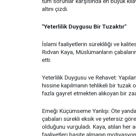
tüm sorunlar karşısında en büyük kıl
altını çizdi.
"Yeterlilik Duygusu Bir Tuzaktır"
İslami faaliyetlerin sürekliliği ve kal
Rıdvan Kaya, Müslümanların çabalarında
etti:
Yeterlilik Duygusu ve Rehavet: Yapılan
hissine kapılmanın tehlikeli bir tuzak
fazla gayret etmekten alıkoyan bir za
Emeği Küçümseme Yanlışı: Öte yandan,
çabaları sürekli eksik ve yetersiz gö
olduğunu vurguladı. Kaya, atılan her a
faaliyetleri basite almanın motivasyon