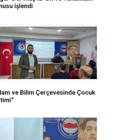
nusu işlendi
slam ve Bilim Çerçevesinde Çocuk
itimi”