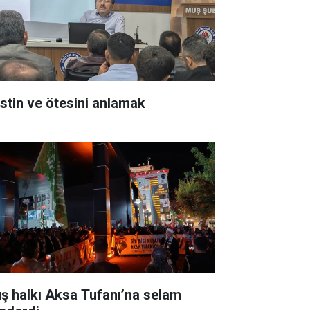
listin ve ötesini anlamak
ş halkı Aksa Tufanı’na selam