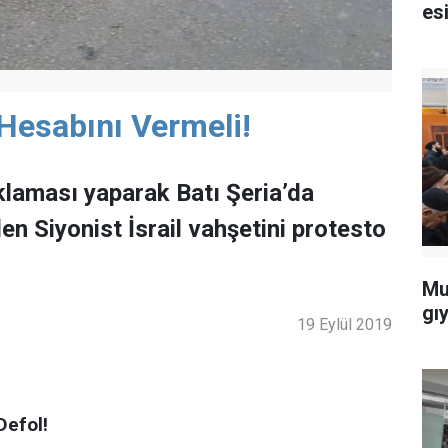
esi
 Hesabını Vermeli!
klaması yaparak Batı Şeria’da
en Siyonist İsrail vahşetini protesto
Mu
gı
19 Eylül 2019
Defol!