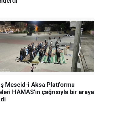
nderdi
ş Mescid-i Aksa Platformu
eleri HAMAS'ın çağrısıyla bir araya
ldi