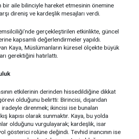
bir aile bilinciyle hareket etmesinin önemine
şı direniş ve kardeşlik mesajları verdi.
lciliği’nde gerçekleştirilen etkinlikte, güncel
erine kapsamlı değerlendirmeler yapıldı.
an Kaya, Müslümanların küresel ölçekte büyük
ı gerektiğini hatırlattı.
uluk
ın etkilerinin derinden hissedildiğine dikkat
revi olduğunu belirtti: Birincisi, dışarıdan
iradeyle direnmek; ikincisi ise bunalan
çıkış kapısı olarak sunmaktır. Kaya, bu yolda
ar olduğunu vurgulayarak; kardeşlik, isar
yol gösterici rolüne değindi. Tevhid inancının ise