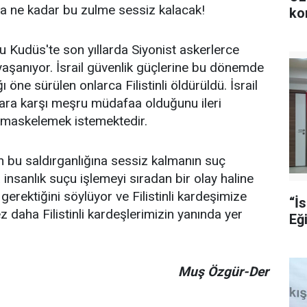
ha ne kadar bu zulme sessiz kalacak!
ko
oğu Kudüs'te son yıllarda Siyonist askerlerce
k yaşanıyor. İsrail güvenlik güçlerine bu dönemde
ı öne sürülen onlarca Filistinli öldürüldü. İsrail
ılara karşı meşru müdafaa olduğunu ileri
ı maskelemek istemektedir.
n bu saldırganlığına sessiz kalmanın suç
insanlık suçu işlemeyi sıradan bir olay haline
gerektiğini söylüyor ve Filistinli kardeşimize
“İ
z daha Filistinli kardeşlerimizin yanında yer
Eğ
Muş Özgür-Der