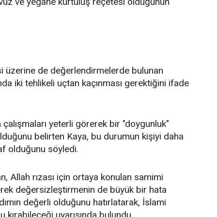
avuz ve yegâne kurtuluş reçetesi olduğunun
itesi üzerine de değerlendirmelerde bulunan
 iki tehlikeli uçtan kaçınması gerektiğini ifade
 çalışmaları yeterli görerek bir "doygunluk"
 olduğunu belirten Kaya, bu durumun kişiyi daha
af olduğunu söyledi.
 Allah rızası için ortaya konulan samimi
rerek değersizleştirmenin de büyük bir hata
dımın değerli olduğunu hatırlatarak, İslami
u kırabileceği uyarısında bulundu.