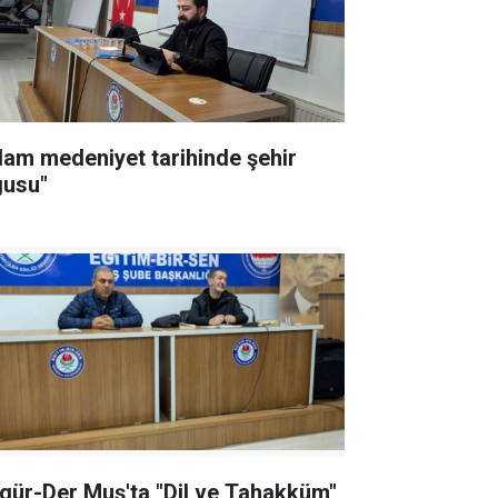
slam medeniyet tarihinde şehir
gusu"
-Der Muş'ta "Dil ve Tahakküm"