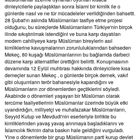
dinleyicilerle paylaştıktan sonra İslami bir kimlik ile o
günlerde nasıl ve ne tür mücadeleler verildiğinden bahsetti.
28 Şubat'ın aslında Müslümanları tasfiye etme projesi
olduğunu, bu süreçlerde Müslümanların Türkiye'nin birçok
ilinde sıkıştırılmak istendiğini ve buna karşı dayatılan
modern cahiliyeye karşı Müslüman bireylerin asıl
kimliklerine kavuşmalarının zorunluluklarından bahseden
Mekeç, 80 kuşağı Müslümanlarının bu bağlamda darbeci
düzene karşı alternatifler ürettiğini belirtti. Konuşmasının
devamında 12 Eylül muhtırası hakkında dinleyicilere kısa
demeçler sunan Mekeç , o günlerde birçok dernek, vakıf
gibi oluşumların terör bahanesiyle kapandığını ve
Müslümanların zor dönemlerden geçtiklerini söyledi.
Akabinde o dönemleri yaşayan bir Müslüman olarak
tercüme faaliyetlerinin Müslümanlar üzerinde büyük etki
uyandırdığın, milliyetçi ve muhafazakar Müslümanların,
Seyyid Kutup ve Mevdudi'nin eserleriyle birlikte bu
kimliklerinden yavaş yavaş arınmaya başladıklarını ve
İslamcılık fikrinin daha baskın hale geldiğini vurguladı.
Yine o dönemlerde bir grup Müslümanın parti kurup devlet