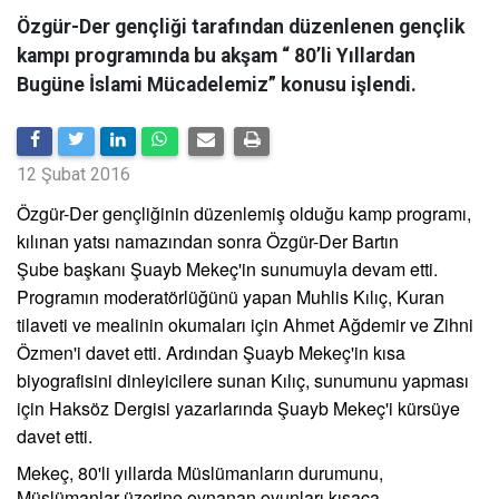
Özgür-Der gençliği tarafından düzenlenen gençlik
kampı programında bu akşam “ 80’li Yıllardan
Bugüne İslami Mücadelemiz” konusu işlendi.
12 Şubat 2016
Özgür-Der gençliğinin düzenlemiş olduğu kamp programı,
kılınan yatsı namazından sonra Özgür-Der Bartın
Şube
başkanı Şuayb Mekeç'in sunumuyla devam etti.
Programın moderatörlüğünü yapan Muhlis Kılıç, Kuran
tilaveti ve mealinin okumaları için Ahmet Ağdemir ve Zihni
Özmen'i davet etti. Ardından Şuayb Mekeç'in kısa
biyografisini dinleyicilere sunan Kılıç, sunumunu yapması
için Haksöz Dergisi yazarlarında Şuayb Mekeç'i kürsüye
davet etti.
Mekeç, 80'li yıllarda Müslümanların durumunu,
Müslümanlar üzerine oynanan oyunları kısaca