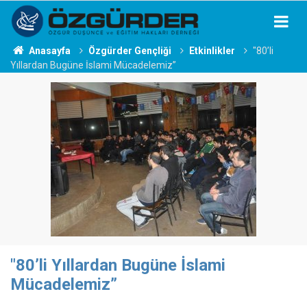
Anasayfa
Özgürder Gençliği
Etkinlikler
"80’li
Yıllardan Bugüne İslami Mücadelemiz”
"80’li Yıllardan Bugüne İslami
Mücadelemiz”