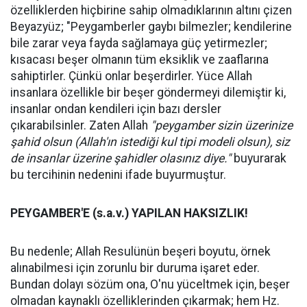
özelliklerden hiçbirine sahip olmadıklarının altını çizen
Beyazyüz; "Peygamberler gaybı bilmezler; kendilerine
bile zarar veya fayda sağlamaya güç yetirmezler;
kısacası beşer olmanın tüm eksiklik ve zaaflarına
sahiptirler. Çünkü onlar beşerdirler. Yüce Allah
insanlara özellikle bir beşer göndermeyi dilemiştir ki,
insanlar ondan kendileri için bazı dersler
çıkarabilsinler. Zaten Allah
"peygamber sizin üzerinize
şahid olsun (Allah'ın istediği kul tipi modeli olsun), siz
de insanlar üzerine şahidler olasınız diye."
buyurarak
bu tercihinin nedenini ifade buyurmuştur.
PEYGAMBER'E (s.a.v.) YAPILAN HAKSIZLIK!
Bu nedenle; Allah Resulünün beşeri boyutu, örnek
alınabilmesi için zorunlu bir duruma işaret eder.
Bundan dolayı sözüm ona, O'nu yüceltmek için, beşer
olmadan kaynaklı özelliklerinden çıkarmak; hem Hz.