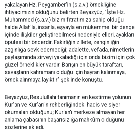
yakalayan Hz. Peygamber'in (s.a.v.) örnekliğine
ihtiyacımızın olduğunu belirten Beyazyüz, "İşte Hz.
Muhammed (s.a.v.) bizim fıtratımıza sahip olduğu
halde Allah'la, insanla, eşyayla en mükemmel bir denge
içinde ilişkiler geliştirebilmesi nedeniyle elleri, ayakları
öpülesi bir önderdir. Fakirliğin zillete, zenginliğin
azgınlığa sevk edemediği; adalette, vefada, nimetlerin
paylaşımında zirveyi yakaladığı için onda bizim için çok
güzel örneklikler vardır. Barışın en büyük taraftarı,
savaşların kahramanı olduğu için hayran kalınmaya,
örnek alınmaya layıktır" şeklinde konuştu.
Beyazyüz, Resulullahı tanımanın en kestirme yolunun
Kur'an ve Kur'an’ın rehberliğindeki hadis ve siyer
okumaları olduğunu; Kur'an’ı merkeze almayan her
anlama çabasının başarısızlığa mahkûm olduğunu
sözlerine ekledi.