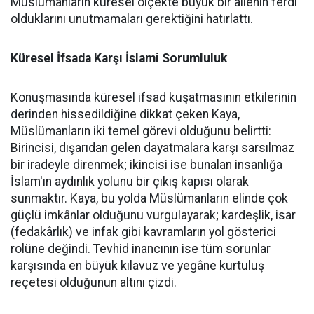
Müslümanların küresel ölçekte büyük bir ailenin ferdi
olduklarını unutmamaları gerektiğini hatırlattı.
Küresel İfsada Karşı İslami Sorumluluk
Konuşmasında küresel ifsad kuşatmasının etkilerinin
derinden hissedildiğine dikkat çeken Kaya,
Müslümanların iki temel görevi olduğunu belirtti:
Birincisi, dışarıdan gelen dayatmalara karşı sarsılmaz
bir iradeyle direnmek; ikincisi ise bunalan insanlığa
İslam'ın aydınlık yolunu bir çıkış kapısı olarak
sunmaktır. Kaya, bu yolda Müslümanların elinde çok
güçlü imkânlar olduğunu vurgulayarak; kardeşlik, isar
(fedakârlık) ve infak gibi kavramların yol gösterici
rolüne değindi. Tevhid inancının ise tüm sorunlar
karşısında en büyük kılavuz ve yegâne kurtuluş
reçetesi olduğunun altını çizdi.