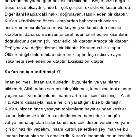
benzerini meydana getirmekteki acizlikleridir. Beşer sözü değildir.
Beşer sözü olsaydı içinde bir çok çelişkili, eksiklik ve kusur olurdu.
Diğer ilahi kitaplardaki hakkı doğrulayan, tasdik eden bir kitaptır.
Kur'an kendisinden önceki kitaplardan bahsederek onların
asıllarının meşruluğunu ortaya koymuş ve kendinden önceki
kitapların, daha sonra insanlar tarafından tahrif edilen kısımların
doğruluğunu getirmiştir. İnzar edici bir kitaptır. Arapça bir kitaptır.
Değişmez ve değiştirilemez bir kitaptır. Korunmuş bir kitaptır.
Ölülere değil dirilere hitap eden bir kitaptır. İnşa edici ve aynı
istikamete sevk eden bir kitaptır. Eksiksiz bir kitaptır.
Kur'an ne için indirilmiştir?
İman edilmesi, insanlara dünlerini, bugünlerini ve yarınlarını
bildirmek, Allah adına sorumluluk yüklemek, kendisine tabi olunup
yaşanması ve müminlerin imanını artırması için indirilmiştir. Allah
Hz. Adem kıssasıyla insanı ne için yarattığını bize bildirmiştir.
Kur'an, bizden önce yaşayan toplumların hayatlarından kesitler
sunar. İyilerin ve kötülerin akıbetlerinden bahseder ki bugün
vahye muhatap olan bizler kendimize çeki düzen verelim ve yarın
için bir hazırlık yapalım. İnsanı kurtuluşa erdiren şey iman ve bu
imanın ispatı olan salih amellerdir. Kuran'a inanmak; onun insanlık