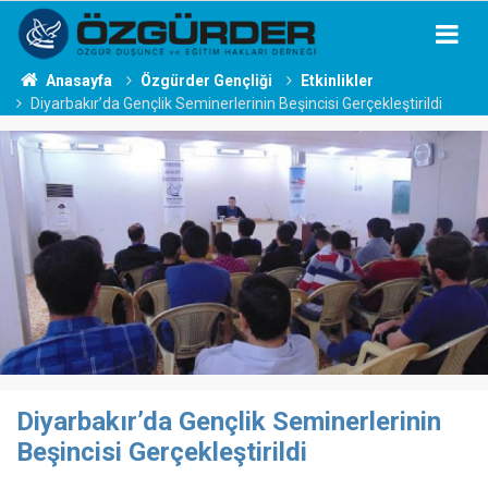
Anasayfa
Özgürder Gençliği
Etkinlikler
Diyarbakır’da Gençlik Seminerlerinin Beşincisi Gerçekleştirildi
Diyarbakır’da Gençlik Seminerlerinin
Beşincisi Gerçekleştirildi