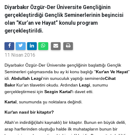
Diyarbakır Özgür-Der Üniversite Gençliğinin
gerçekleştirdiği Gençlik Seminerlerinin beşincisi
olan “Kur’an ve Hayat” konulu program
gerçekleştirildi.
11 Nisan 2016
Diyarbakır Özgür-Der Üniversite gençliğinin başlattığı Gençlik
Seminerleri çalışmasında bu ay ki konu başlığı "
Kur'an Ve Hayat
"
idi.
Abdullah Lezgi
'nin sunuculuk yaptığı seminerde
Cihat
Bakır
Kur'an tilavetini okudu. Ardından
Lezgi
, sunumu
gerçekleştirmesi için
Sezgin Kartal'
ı davet etti.
Kartal
, sunumunda şu noktalara değindi.
Kur'an nasıl bir kitaptır?
Allah'ın indirdiği(ilahi kaynaklı) bir kitaptır. Bunun en büyük delili,
arap harflerinden oluştuğu halde ilk muhatapların bunun bir