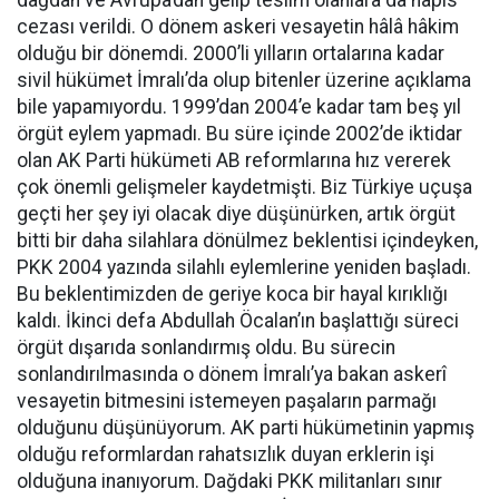
cezası verildi. O dönem askeri vesayetin hâlâ hâkim
olduğu bir dönemdi. 2000’li yılların ortalarına kadar
sivil hükümet İmralı’da olup bitenler üzerine açıklama
bile yapamıyordu. 1999’dan 2004’e kadar tam beş yıl
örgüt eylem yapmadı. Bu süre içinde 2002’de iktidar
olan AK Parti hükümeti AB reformlarına hız vererek
çok önemli gelişmeler kaydetmişti. Biz Türkiye uçuşa
geçti her şey iyi olacak diye düşünürken, artık örgüt
bitti bir daha silahlara dönülmez beklentisi içindeyken,
PKK 2004 yazında silahlı eylemlerine yeniden başladı.
Bu beklentimizden de geriye koca bir hayal kırıklığı
kaldı. İkinci defa Abdullah Öcalan’ın başlattığı süreci
örgüt dışarıda sonlandırmış oldu. Bu sürecin
sonlandırılmasında o dönem İmralı’ya bakan askerî
vesayetin bitmesini istemeyen paşaların parmağı
olduğunu düşünüyorum. AK parti hükümetinin yapmış
olduğu reformlardan rahatsızlık duyan erklerin işi
olduğuna inanıyorum. Dağdaki PKK militanları sınır