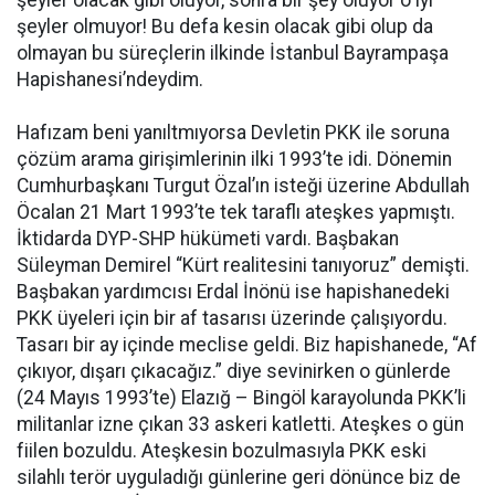
şeyler olmuyor! Bu defa kesin olacak gibi olup da
olmayan bu süreçlerin ilkinde İstanbul Bayrampaşa
Hapishanesi’ndeydim.
Hafızam beni yanıltmıyorsa Devletin PKK ile soruna
çözüm arama girişimlerinin ilki 1993’te idi. Dönemin
Cumhurbaşkanı Turgut Özal’ın isteği üzerine Abdullah
Öcalan 21 Mart 1993’te tek taraflı ateşkes yapmıştı.
İktidarda DYP-SHP hükümeti vardı. Başbakan
Süleyman Demirel “Kürt realitesini tanıyoruz” demişti.
Başbakan yardımcısı Erdal İnönü ise hapishanedeki
PKK üyeleri için bir af tasarısı üzerinde çalışıyordu.
Tasarı bir ay içinde meclise geldi. Biz hapishanede, “Af
çıkıyor, dışarı çıkacağız.” diye sevinirken o günlerde
(24 Mayıs 1993’te) Elazığ – Bingöl karayolunda PKK’li
militanlar izne çıkan 33 askeri katletti. Ateşkes o gün
fiilen bozuldu. Ateşkesin bozulmasıyla PKK eski
silahlı terör uyguladığı günlerine geri dönünce biz de