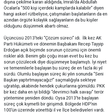
dışına çekilme kararı aldığında, İmralı’da Abdullah
Öcalan’a “500 kişi içerdeki kamplarda kalabilir” diyen
hangi askerî rütbeliyse, çatışmaları başlatanların da en
azından örgüte kolaylık sağlayanların da bu kişiler
olduğunu düşünmek abartı olmaz.
Üçüncüsü 2013’teki “Çözüm süreci” idi. İlk kez AK
Parti Hükümeti ve dönemin Başbakanı Recep Tayyip
Erdoğan açık biçimde sorunun çözümü için önemli
riskler aldı. Benim gibi çoğu insan evet bu kez bu
sorun çözülecek diye düşünmeye başlamıştı. İyi niyet
ve temennilerle başlayan bu süreç de en fazla iki yıl
sürdü. Olumlu başlayan süreç iki yılın sonunda “Seni
Başkan yaptırtmayacağız!” saçmalığıyla sekteye
uğratılıp, akabinde hendek çukurlarına gömüldü. PKK
bir kez daha en iyi bildiği “devrimci halk savaşı” terör
yöntemine yeniden döndü. Oysa 2013’te başlayan
süreç çok kıymetli bir girişimdi. Bölgede HDP’nin
100’ün üzerinde yönettiği il ve İlçe belediyeleri vardı.