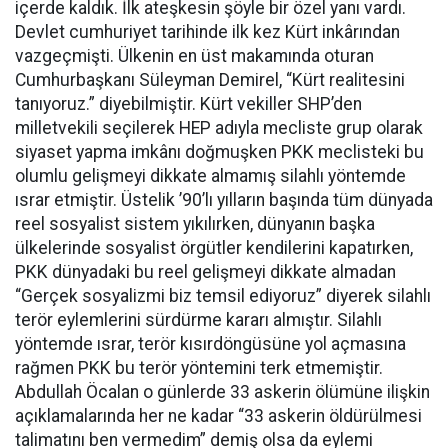
içerde kaldık. İlk ateşkesin şöyle bir özel yanı vardı.
Devlet cumhuriyet tarihinde ilk kez Kürt inkârından
vazgeçmişti. Ülkenin en üst makamında oturan
Cumhurbaşkanı Süleyman Demirel, “Kürt realitesini
tanıyoruz.” diyebilmiştir. Kürt vekiller SHP’den
milletvekili seçilerek HEP adıyla mecliste grup olarak
siyaset yapma imkânı doğmuşken PKK meclisteki bu
olumlu gelişmeyi dikkate almamış silahlı yöntemde
ısrar etmiştir. Üstelik ’90’lı yılların başında tüm dünyada
reel sosyalist sistem yıkılırken, dünyanın başka
ülkelerinde sosyalist örgütler kendilerini kapatırken,
PKK dünyadaki bu reel gelişmeyi dikkate almadan
“Gerçek sosyalizmi biz temsil ediyoruz” diyerek silahlı
terör eylemlerini sürdürme kararı almıştır. Silahlı
yöntemde ısrar, terör kısırdöngüsüne yol açmasına
rağmen PKK bu terör yöntemini terk etmemiştir.
Abdullah Öcalan o günlerde 33 askerin ölümüne ilişkin
açıklamalarında her ne kadar “33 askerin öldürülmesi
talimatını ben vermedim” demiş olsa da eylemi