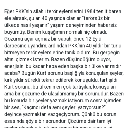
Eğer PKK’nin silahlı terör eylemlerini 1984’ten itibaren
ele alırsak, şu an 40 yaşında olanlar “terörsüz bir
ülkede nasıl yaşanır” yaşam deneyiminden habersiz
büyümüş. Benim kuşağımın normali hiç olmadı.
Gözümü açar açmaz bir sabah, önce 12 Eylül
darbesine uyandım, ardından PKK’nin 40 yıldır bir türlü
bitmeyen terör eylemlerine tanık oldum. Bu gerçeğin
altını çizmek isterim. Bazen düşündüğüm oluyor,
enerjisini bu kadar heba eden başka bir ülke var mıdır
acaba? Bugün Kürt sorunu başlığıyla konuşulan şeyler,
kırk yıldır sürekli tekrar edilerek konuşuldu, tartışıldı.
Kürt sorunu, bu ülkenin en çok tartışılan, konuşulan
ama bir çözüme de ulaşılamamış bir sorunudur. Bazen
bu konuda bir şeyler yazmak istiyorum sonra içimden
bir ses, “Kaçıncı defa aynı şeyleri yazıyorsun?”
deyince yazmaktan vazgeçiyorum. Çünkü bu sorun
esasında şöyle bir sorundur. Çözüme dair tam iyi
şeyler olacak gibi oluyor, sonra bir şey oluyor o iyi