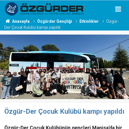
Anasayfa
Özgürder Gençliği
Etkinlikler
Özgür-
Der Çocuk Kulübü kampı yapıldı
Özgür-Der Çocuk Kulübü kampı yapıldı
Özgür-Der Çocuk Kulübünün gençleri Manisa'da bir