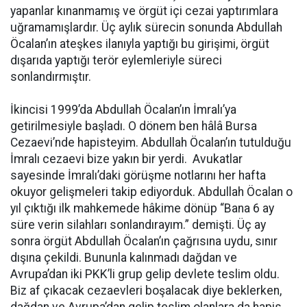
yapanlar kınanmamış ve örgüt içi cezai yaptırımlara
uğramamışlardır. Üç aylık sürecin sonunda Abdullah
Öcalan’ın ateşkes ilanıyla yaptığı bu girişimi, örgüt
dışarıda yaptığı terör eylemleriyle süreci
sonlandırmıştır.
İkincisi 1999’da Abdullah Öcalan’ın İmralı’ya
getirilmesiyle başladı. O dönem ben hâlâ Bursa
Cezaevi’nde hapisteyim. Abdullah Öcalan’ın tutulduğu
İmralı cezaevi bize yakın bir yerdi. Avukatlar
sayesinde İmralı’daki görüşme notlarını her hafta
okuyor gelişmeleri takip ediyorduk. Abdullah Öcalan o
yıl çıktığı ilk mahkemede hâkime dönüp “Bana 6 ay
süre verin silahları sonlandırayım.” demişti. Üç ay
sonra örgüt Abdullah Öcalan’ın çağrısına uydu, sınır
dışına çekildi. Bununla kalınmadı dağdan ve
Avrupa’dan iki PKK’li grup gelip devlete teslim oldu.
Biz af çıkacak cezaevleri boşalacak diye beklerken,
dağdan ve Avrupa’dan gelip teslim olanlara da hapis