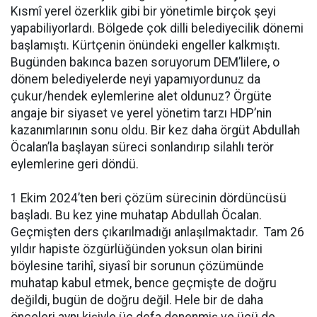
Kısmî yerel özerklik gibi bir yönetimle birçok şeyi
yapabiliyorlardı. Bölgede çok dilli belediyecilik dönemi
başlamıştı. Kürtçenin önündeki engeller kalkmıştı.
Bugünden bakınca bazen soruyorum DEM’lilere, o
dönem belediyelerde neyi yapamıyordunuz da
çukur/hendek eylemlerine alet oldunuz? Örgüte
angaje bir siyaset ve yerel yönetim tarzı HDP’nin
kazanımlarının sonu oldu. Bir kez daha örgüt Abdullah
Öcalan’la başlayan süreci sonlandırıp silahlı terör
eylemlerine geri döndü.
1 Ekim 2024’ten beri çözüm sürecinin dördüncüsü
başladı. Bu kez yine muhatap Abdullah Öcalan.
Geçmişten ders çıkarılmadığı anlaşılmaktadır. Tam 26
yıldır hapiste özgürlüğünden yoksun olan birini
böylesine tarihî, siyasî bir sorunun çözümünde
muhatap kabul etmek, bence geçmişte de doğru
değildi, bugün de doğru değil. Hele bir de daha
önceleri aynı kişiyle üç defa denenmiş ve üçü de