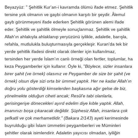
Beyazyüz: " Şehitlik Kur'an-i kavramda ölümü ifade etmez. Şehitlik
tersine yok olmanın ve gaybi olmanın karşıtı bir şeydir. Âlemul
gayb görünmeyeni ifade ederken Şehitlik görünen alemi ifade
eder. Şehitlik ve şahitlik ölmeyle sonuçlanmaz. Şehitlik ve şahitlik
Allah'ın ahlakıyla ahlaklanıp yeryüzünü iyilikle, adaletle, barışla,
refahla, mutlulukla buluşturmasıyla gerçekleşir. Kuran'da tek bir
yerde şehitlik ifadesi direkt olarak ölenler için kullanılmaz,
tersinden her yerde İslam'ın canlı örneği olan fertler, toplumlar, ha
keza Peygamberler için kullanır. Öyle ki, "
Böylece, sizler insanlara
birer şahit (ve örnek) olasınız ve Peygamber de size bir şahit (ve
örnek) olsun diye sizi orta bir ümmet yaptık. Her ne kadar Allah'ın
doğru yolu gösterdiği kimselerden başkasına ağır gelse de biz,
yönelmekte olduğun ciheti ancak; Resûl'e tabi olanlarla,
gerisingeriye dönecekleri ayırd edelim diye kıble yaptık. Allah,
imanınızı boşa çıkaracak değildir. Şüphesiz Allah, insanlara çok
şefkatli ve çok merhametlidir." (Bakara 2/143
) ayeti kerimesinde
buyrulduğu gibi İslam ümmetini peygamberleri ve Müminleri
şehitler olarak isimlendirir. Adaletin yayıcısı olmadan, iyiliğin