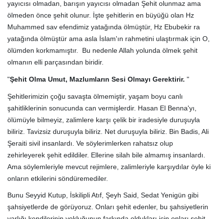
yayıcısı olmadan, barışın yayıcısı olmadan Şehit olunmaz ama
ölmeden önce şehit olunur. İşte şehitlerin en büyüğü olan Hz
Muhammed sav efendimiz yatağında ölmüştür, Hz Ebubekir ra
yatağında ölmüştür ama asla İslam'ın rahmetini ulaştırmak için O,
ölümden korkmamıştır. Bu nedenle Allah yolunda ölmek şehit
olmanın elli parçasından biridir.
"
Şehit Olma Umut, Mazlumların Sesi Olmayı Gerektirir.
"
Şehitlerimizin çoğu savaşta ölmemiştir, yaşam boyu canlı
şahitliklerinin sonucunda can vermişlerdir. Hasan El Benna'yı,
ölümüyle bilmeyiz, zalimlere karşı çelik bir iradesiyle duruşuyla
biliriz. Tavizsiz duruşuyla biliriz. Net duruşuyla biliriz. Bin Badis, Ali
Şeraiti sivil insanlardı. Ve söylerimlerken rahatsız olup
zehirleyerek şehit edildiler. Ellerine silah bile almamış insanlardı.
Ama söylemleriyle mevcut rejimlere, zalimleriyle karşıydılar öyle ki
onların etkilerini söndüremediler.
Bunu Seyyid Kutup, İskilipli Atıf, Şeyh Said, Sedat Yenigün gibi
şahsiyetlerde de görüyoruz. Onları şehit edenler, bu şahsiyetlerin
varlığı kendilerinin yokluğunun farkında oldukları için onları şehit