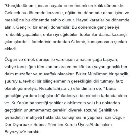
"Gençlik dönemi, insan hayatının en önemli en kritik dönemidir.
Gelecek bu dönemde kazanılır, eğitim bu dönemde alınır, işine ve
mesleğine bu dönemde sahip olunur. Hayati kararlar bu dönemde
alınır. Gençlik, bir enerji dönemidir. Bu dönemde gençlere iyi
rehberlik yapabilen, onları iyi eğitebilen toplumlar daima kazançlı
çıkmışlardır." İfadelerinin ardından Aldemir, konuşmasına şunları
ekledi.
Özgün ve örnek duruşu ile varoluşun amacını çağa taşıyan,
vahye tanıklığını tüm zamanlara ve mekânlara yayan gençlik her
daim muzaffer ve muvaffak olacaktır. Bizler Müslüman bir gençlik
şuuruyla, tevhidi bir bilinçlenmenin gerekliliğini diri tutmayı farz
olarak görmeliyiz. Resulullah(s.a.v.) efendimizin de, " bana
gençliğin yardımı bağışlandı" ifadesiyle bu nimetin farkında olma
ve Kur'an'ın bahsettiği şahitler olabilmenin yolu bu noktadan
geçtiğinin unutmamamız gerekir" diyerek sözünü Şehitlik ve
Şehadet'in mahiyeti hakkında konuşmasını yapması için Özgür-
Der Diyarbakır Şubesi Yönetim Kurulu Üyesi Abdulhakim
Beyazyüz'e bıraktı.