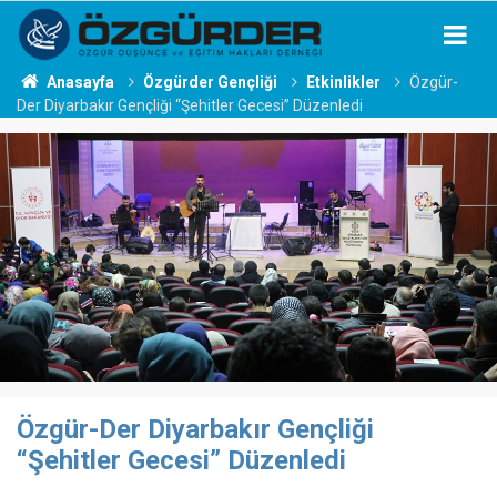
Anasayfa
Özgürder Gençliği
Etkinlikler
Özgür-
Der Diyarbakır Gençliği “Şehitler Gecesi” Düzenledi
Özgür-Der Diyarbakır Gençliği
“Şehitler Gecesi” Düzenledi