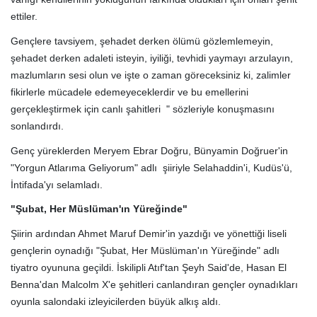
ettiler.
Gençlere tavsiyem, şehadet derken ölümü gözlemlemeyin,
şehadet derken adaleti isteyin, iyiliği, tevhidi yaymayı arzulayın,
mazlumların sesi olun ve işte o zaman göreceksiniz ki, zalimler
fikirlerle mücadele edemeyeceklerdir ve bu emellerini
gerçekleştirmek için canlı şahitleri " sözleriyle konuşmasını
sonlandırdı.
Genç yüreklerden Meryem Ebrar Doğru, Bünyamin Doğruer'in
"Yorgun Atlarıma Geliyorum" adlı şiiriyle Selahaddin'i, Kudüs'ü,
İntifada'yı selamladı.
"Şubat, Her Müslüman'ın Yüreğinde"
Şiirin ardından Ahmet Maruf Demir'in yazdığı ve yönettiği liseli
gençlerin oynadığı "Şubat, Her Müslüman'ın Yüreğinde" adlı
tiyatro oyununa geçildi. İskilipli Atıf'tan Şeyh Said'de, Hasan El
Benna'dan Malcolm X'e şehitleri canlandıran gençler oynadıkları
oyunla salondaki izleyicilerden büyük alkış aldı.