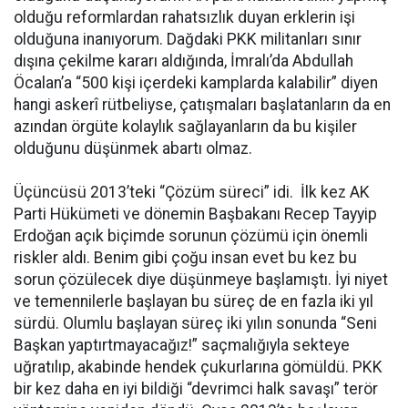
olduğu reformlardan rahatsızlık duyan erklerin işi
olduğuna inanıyorum. Dağdaki PKK militanları sınır
dışına çekilme kararı aldığında, İmralı’da Abdullah
Öcalan’a “500 kişi içerdeki kamplarda kalabilir” diyen
hangi askerî rütbeliyse, çatışmaları başlatanların da en
azından örgüte kolaylık sağlayanların da bu kişiler
olduğunu düşünmek abartı olmaz.
Üçüncüsü 2013’teki “Çözüm süreci” idi. İlk kez AK
Parti Hükümeti ve dönemin Başbakanı Recep Tayyip
Erdoğan açık biçimde sorunun çözümü için önemli
riskler aldı. Benim gibi çoğu insan evet bu kez bu
sorun çözülecek diye düşünmeye başlamıştı. İyi niyet
ve temennilerle başlayan bu süreç de en fazla iki yıl
sürdü. Olumlu başlayan süreç iki yılın sonunda “Seni
Başkan yaptırtmayacağız!” saçmalığıyla sekteye
uğratılıp, akabinde hendek çukurlarına gömüldü. PKK
bir kez daha en iyi bildiği “devrimci halk savaşı” terör