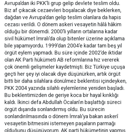
Avrupa’dan iki PKK’li grup gelip devlete teslim oldu.
Biz af çıkacak cezaevleri boşalacak diye beklerken,
dağdan ve Avrupa’dan gelip teslim olanlara da hapis
cezası verildi. O dönem askeri vesayetin hâlâ hâkim
olduğu bir dönemdi. 2000’li yılların ortalarına kadar
sivil hükümet İmralı’da olup bitenler üzerine açıklama
bile yapamıyordu. 1999’dan 2004’e kadar tam beş yıl
örgüt eylem yapmadı. Bu süre içinde 2002’de iktidar
olan AK Parti hükümeti AB reformlarına hız vererek
çok önemli gelişmeler kaydetmişti. Biz Türkiye uçuşa
geçti her şey iyi olacak diye düşünürken, artık örgüt
bitti bir daha silahlara dönülmez beklentisi içindeyken,
PKK 2004 yazında silahlı eylemlerine yeniden başladı.
Bu beklentimizden de geriye koca bir hayal kırıklığı
kaldı. İkinci defa Abdullah Öcalan’ın başlattığı süreci
örgüt dışarıda sonlandırmış oldu. Bu sürecin
sonlandırılmasında o dönem İmralı’ya bakan askerî
vesayetin bitmesini istemeyen paşaların parmağı
olduğunu düşünüyorum. AK parti hükümetinin yapmış