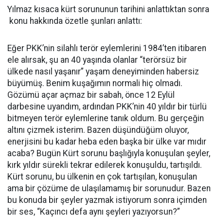
Yılmaz kısaca kürt sorununun tarihini anlattıktan sonra
konu hakkında özetle şunları anlattı:
Eğer PKK’nin silahlı terör eylemlerini 1984’ten itibaren
ele alırsak, şu an 40 yaşında olanlar “terörsüz bir
ülkede nasıl yaşanır” yaşam deneyiminden habersiz
büyümüş. Benim kuşağımın normali hiç olmadı.
Gözümü açar açmaz bir sabah, önce 12 Eylül
darbesine uyandım, ardından PKK’nin 40 yıldır bir türlü
bitmeyen terör eylemlerine tanık oldum. Bu gerçeğin
altını çizmek isterim. Bazen düşündüğüm oluyor,
enerjisini bu kadar heba eden başka bir ülke var mıdır
acaba? Bugün Kürt sorunu başlığıyla konuşulan şeyler,
kırk yıldır sürekli tekrar edilerek konuşuldu, tartışıldı.
Kürt sorunu, bu ülkenin en çok tartışılan, konuşulan
ama bir çözüme de ulaşılamamış bir sorunudur. Bazen
bu konuda bir şeyler yazmak istiyorum sonra içimden
bir ses, “Kaçıncı defa aynı şeyleri yazıyorsun?”