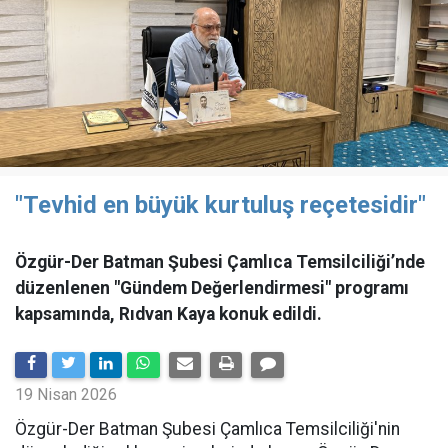
"Tevhid en büyük kurtuluş reçetesidir"
Özgür-Der Batman Şubesi Çamlıca Temsilciliği’nde
düzenlenen "Gündem Değerlendirmesi" programı
kapsamında, Rıdvan Kaya konuk edildi.
19 Nisan 2026
​Özgür-Der Batman Şubesi Çamlıca Temsilciliği'nin