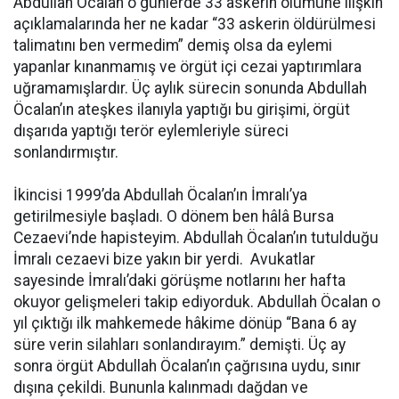
Abdullah Öcalan o günlerde 33 askerin ölümüne ilişkin
açıklamalarında her ne kadar “33 askerin öldürülmesi
talimatını ben vermedim” demiş olsa da eylemi
yapanlar kınanmamış ve örgüt içi cezai yaptırımlara
uğramamışlardır. Üç aylık sürecin sonunda Abdullah
Öcalan’ın ateşkes ilanıyla yaptığı bu girişimi, örgüt
dışarıda yaptığı terör eylemleriyle süreci
sonlandırmıştır.
İkincisi 1999’da Abdullah Öcalan’ın İmralı’ya
getirilmesiyle başladı. O dönem ben hâlâ Bursa
Cezaevi’nde hapisteyim. Abdullah Öcalan’ın tutulduğu
İmralı cezaevi bize yakın bir yerdi. Avukatlar
sayesinde İmralı’daki görüşme notlarını her hafta
okuyor gelişmeleri takip ediyorduk. Abdullah Öcalan o
yıl çıktığı ilk mahkemede hâkime dönüp “Bana 6 ay
süre verin silahları sonlandırayım.” demişti. Üç ay
sonra örgüt Abdullah Öcalan’ın çağrısına uydu, sınır
dışına çekildi. Bununla kalınmadı dağdan ve