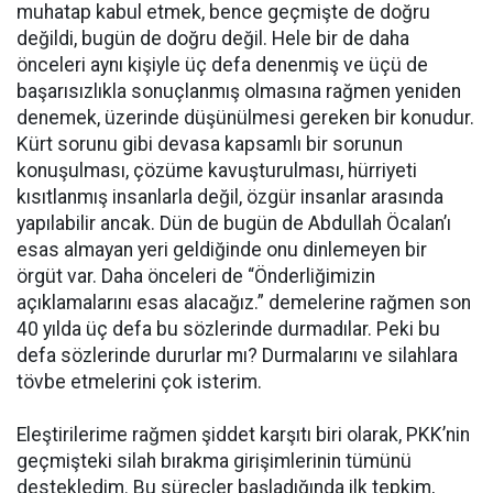
muhatap kabul etmek, bence geçmişte de doğru
değildi, bugün de doğru değil. Hele bir de daha
önceleri aynı kişiyle üç defa denenmiş ve üçü de
başarısızlıkla sonuçlanmış olmasına rağmen yeniden
denemek, üzerinde düşünülmesi gereken bir konudur.
Kürt sorunu gibi devasa kapsamlı bir sorunun
konuşulması, çözüme kavuşturulması, hürriyeti
kısıtlanmış insanlarla değil, özgür insanlar arasında
yapılabilir ancak. Dün de bugün de Abdullah Öcalan’ı
esas almayan yeri geldiğinde onu dinlemeyen bir
örgüt var. Daha önceleri de “Önderliğimizin
açıklamalarını esas alacağız.” demelerine rağmen son
40 yılda üç defa bu sözlerinde durmadılar. Peki bu
defa sözlerinde dururlar mı? Durmalarını ve silahlara
tövbe etmelerini çok isterim.
Eleştirilerime rağmen şiddet karşıtı biri olarak, PKK’nin
geçmişteki silah bırakma girişimlerinin tümünü
destekledim. Bu süreçler başladığında ilk tepkim,