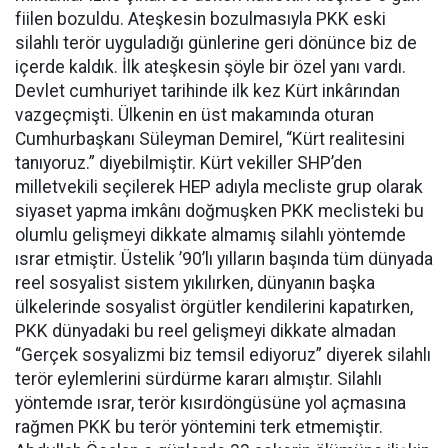
fiilen bozuldu. Ateşkesin bozulmasıyla PKK eski
silahlı terör uyguladığı günlerine geri dönünce biz de
içerde kaldık. İlk ateşkesin şöyle bir özel yanı vardı.
Devlet cumhuriyet tarihinde ilk kez Kürt inkârından
vazgeçmişti. Ülkenin en üst makamında oturan
Cumhurbaşkanı Süleyman Demirel, “Kürt realitesini
tanıyoruz.” diyebilmiştir. Kürt vekiller SHP’den
milletvekili seçilerek HEP adıyla mecliste grup olarak
siyaset yapma imkânı doğmuşken PKK meclisteki bu
olumlu gelişmeyi dikkate almamış silahlı yöntemde
ısrar etmiştir. Üstelik ’90’lı yılların başında tüm dünyada
reel sosyalist sistem yıkılırken, dünyanın başka
ülkelerinde sosyalist örgütler kendilerini kapatırken,
PKK dünyadaki bu reel gelişmeyi dikkate almadan
“Gerçek sosyalizmi biz temsil ediyoruz” diyerek silahlı
terör eylemlerini sürdürme kararı almıştır. Silahlı
yöntemde ısrar, terör kısırdöngüsüne yol açmasına
rağmen PKK bu terör yöntemini terk etmemiştir.