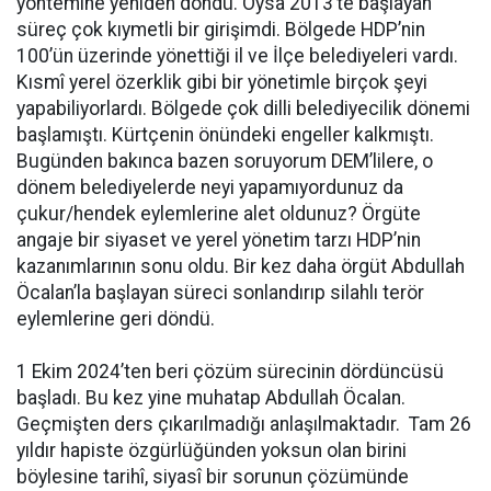
yöntemine yeniden döndü. Oysa 2013’te başlayan
süreç çok kıymetli bir girişimdi. Bölgede HDP’nin
100’ün üzerinde yönettiği il ve İlçe belediyeleri vardı.
Kısmî yerel özerklik gibi bir yönetimle birçok şeyi
yapabiliyorlardı. Bölgede çok dilli belediyecilik dönemi
başlamıştı. Kürtçenin önündeki engeller kalkmıştı.
Bugünden bakınca bazen soruyorum DEM’lilere, o
dönem belediyelerde neyi yapamıyordunuz da
çukur/hendek eylemlerine alet oldunuz? Örgüte
angaje bir siyaset ve yerel yönetim tarzı HDP’nin
kazanımlarının sonu oldu. Bir kez daha örgüt Abdullah
Öcalan’la başlayan süreci sonlandırıp silahlı terör
eylemlerine geri döndü.
1 Ekim 2024’ten beri çözüm sürecinin dördüncüsü
başladı. Bu kez yine muhatap Abdullah Öcalan.
Geçmişten ders çıkarılmadığı anlaşılmaktadır. Tam 26
yıldır hapiste özgürlüğünden yoksun olan birini
böylesine tarihî, siyasî bir sorunun çözümünde