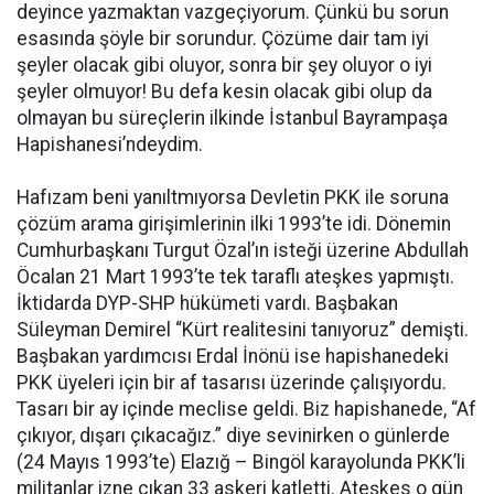
deyince yazmaktan vazgeçiyorum. Çünkü bu sorun
esasında şöyle bir sorundur. Çözüme dair tam iyi
şeyler olacak gibi oluyor, sonra bir şey oluyor o iyi
şeyler olmuyor! Bu defa kesin olacak gibi olup da
olmayan bu süreçlerin ilkinde İstanbul Bayrampaşa
Hapishanesi’ndeydim.
Hafızam beni yanıltmıyorsa Devletin PKK ile soruna
çözüm arama girişimlerinin ilki 1993’te idi. Dönemin
Cumhurbaşkanı Turgut Özal’ın isteği üzerine Abdullah
Öcalan 21 Mart 1993’te tek taraflı ateşkes yapmıştı.
İktidarda DYP-SHP hükümeti vardı. Başbakan
Süleyman Demirel “Kürt realitesini tanıyoruz” demişti.
Başbakan yardımcısı Erdal İnönü ise hapishanedeki
PKK üyeleri için bir af tasarısı üzerinde çalışıyordu.
Tasarı bir ay içinde meclise geldi. Biz hapishanede, “Af
çıkıyor, dışarı çıkacağız.” diye sevinirken o günlerde
(24 Mayıs 1993’te) Elazığ – Bingöl karayolunda PKK’li
militanlar izne çıkan 33 askeri katletti. Ateşkes o gün