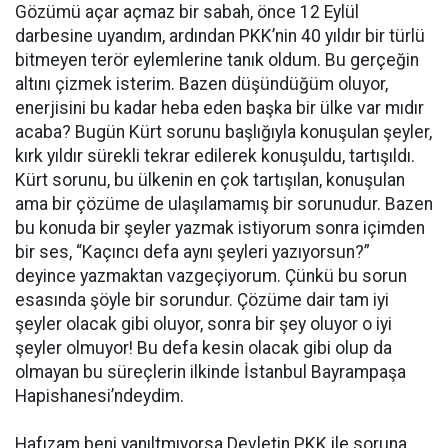
Gözümü açar açmaz bir sabah, önce 12 Eylül
darbesine uyandım, ardından PKK’nin 40 yıldır bir türlü
bitmeyen terör eylemlerine tanık oldum. Bu gerçeğin
altını çizmek isterim. Bazen düşündüğüm oluyor,
enerjisini bu kadar heba eden başka bir ülke var mıdır
acaba? Bugün Kürt sorunu başlığıyla konuşulan şeyler,
kırk yıldır sürekli tekrar edilerek konuşuldu, tartışıldı.
Kürt sorunu, bu ülkenin en çok tartışılan, konuşulan
ama bir çözüme de ulaşılamamış bir sorunudur. Bazen
bu konuda bir şeyler yazmak istiyorum sonra içimden
bir ses, “Kaçıncı defa aynı şeyleri yazıyorsun?”
deyince yazmaktan vazgeçiyorum. Çünkü bu sorun
esasında şöyle bir sorundur. Çözüme dair tam iyi
şeyler olacak gibi oluyor, sonra bir şey oluyor o iyi
şeyler olmuyor! Bu defa kesin olacak gibi olup da
olmayan bu süreçlerin ilkinde İstanbul Bayrampaşa
Hapishanesi’ndeydim.
Hafızam beni yanıltmıyorsa Devletin PKK ile soruna