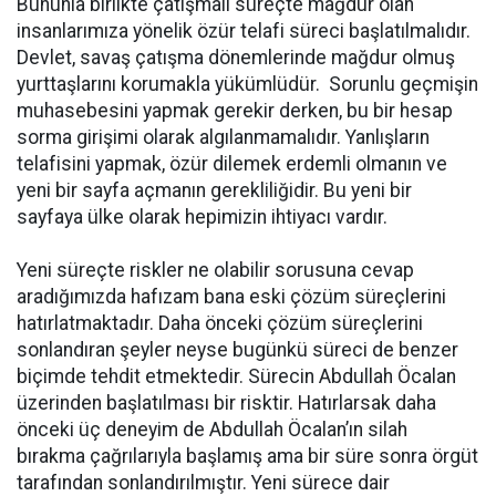
Bununla birlikte çatışmalı süreçte mağdur olan
insanlarımıza yönelik özür telafi süreci başlatılmalıdır.
Devlet, savaş çatışma dönemlerinde mağdur olmuş
yurttaşlarını korumakla yükümlüdür. Sorunlu geçmişin
muhasebesini yapmak gerekir derken, bu bir hesap
sorma girişimi olarak algılanmamalıdır. Yanlışların
telafisini yapmak, özür dilemek erdemli olmanın ve
yeni bir sayfa açmanın gerekliliğidir. Bu yeni bir
sayfaya ülke olarak hepimizin ihtiyacı vardır.
Yeni süreçte riskler ne olabilir sorusuna cevap
aradığımızda hafızam bana eski çözüm süreçlerini
hatırlatmaktadır. Daha önceki çözüm süreçlerini
sonlandıran şeyler neyse bugünkü süreci de benzer
biçimde tehdit etmektedir. Sürecin Abdullah Öcalan
üzerinden başlatılması bir risktir. Hatırlarsak daha
önceki üç deneyim de Abdullah Öcalan’ın silah
bırakma çağrılarıyla başlamış ama bir süre sonra örgüt
tarafından sonlandırılmıştır. Yeni sürece dair