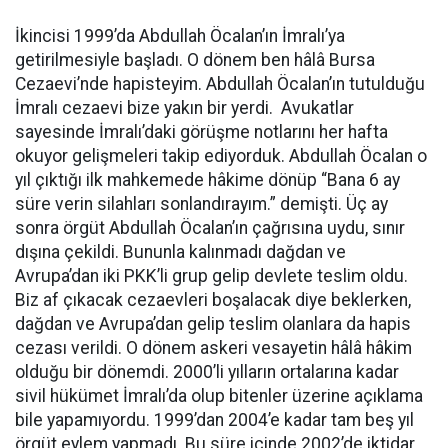
İkincisi 1999’da Abdullah Öcalan’ın İmralı’ya
getirilmesiyle başladı. O dönem ben hâlâ Bursa
Cezaevi’nde hapisteyim. Abdullah Öcalan’ın tutulduğu
İmralı cezaevi bize yakın bir yerdi. Avukatlar
sayesinde İmralı’daki görüşme notlarını her hafta
okuyor gelişmeleri takip ediyorduk. Abdullah Öcalan o
yıl çıktığı ilk mahkemede hâkime dönüp “Bana 6 ay
süre verin silahları sonlandırayım.” demişti. Üç ay
sonra örgüt Abdullah Öcalan’ın çağrısına uydu, sınır
dışına çekildi. Bununla kalınmadı dağdan ve
Avrupa’dan iki PKK’li grup gelip devlete teslim oldu.
Biz af çıkacak cezaevleri boşalacak diye beklerken,
dağdan ve Avrupa’dan gelip teslim olanlara da hapis
cezası verildi. O dönem askeri vesayetin hâlâ hâkim
olduğu bir dönemdi. 2000’li yılların ortalarına kadar
sivil hükümet İmralı’da olup bitenler üzerine açıklama
bile yapamıyordu. 1999’dan 2004’e kadar tam beş yıl
örgüt eylem yapmadı. Bu süre içinde 2002’de iktidar