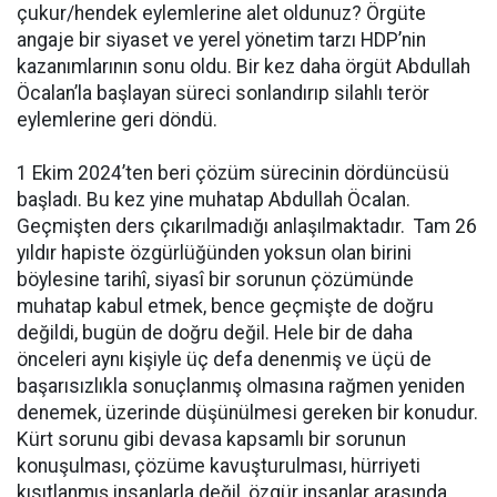
çukur/hendek eylemlerine alet oldunuz? Örgüte
angaje bir siyaset ve yerel yönetim tarzı HDP’nin
kazanımlarının sonu oldu. Bir kez daha örgüt Abdullah
Öcalan’la başlayan süreci sonlandırıp silahlı terör
eylemlerine geri döndü.
1 Ekim 2024’ten beri çözüm sürecinin dördüncüsü
başladı. Bu kez yine muhatap Abdullah Öcalan.
Geçmişten ders çıkarılmadığı anlaşılmaktadır. Tam 26
yıldır hapiste özgürlüğünden yoksun olan birini
böylesine tarihî, siyasî bir sorunun çözümünde
muhatap kabul etmek, bence geçmişte de doğru
değildi, bugün de doğru değil. Hele bir de daha
önceleri aynı kişiyle üç defa denenmiş ve üçü de
başarısızlıkla sonuçlanmış olmasına rağmen yeniden
denemek, üzerinde düşünülmesi gereken bir konudur.
Kürt sorunu gibi devasa kapsamlı bir sorunun
konuşulması, çözüme kavuşturulması, hürriyeti
kısıtlanmış insanlarla değil, özgür insanlar arasında