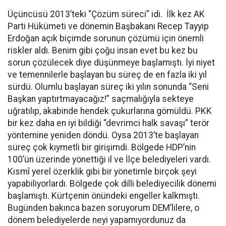
Üçüncüsü 2013’teki “Çözüm süreci” idi. İlk kez AK
Parti Hükümeti ve dönemin Başbakanı Recep Tayyip
Erdoğan açık biçimde sorunun çözümü için önemli
riskler aldı. Benim gibi çoğu insan evet bu kez bu
sorun çözülecek diye düşünmeye başlamıştı. İyi niyet
ve temennilerle başlayan bu süreç de en fazla iki yıl
sürdü. Olumlu başlayan süreç iki yılın sonunda “Seni
Başkan yaptırtmayacağız!” saçmalığıyla sekteye
uğratılıp, akabinde hendek çukurlarına gömüldü. PKK
bir kez daha en iyi bildiği “devrimci halk savaşı” terör
yöntemine yeniden döndü. Oysa 2013’te başlayan
süreç çok kıymetli bir girişimdi. Bölgede HDP’nin
100’ün üzerinde yönettiği il ve İlçe belediyeleri vardı.
Kısmî yerel özerklik gibi bir yönetimle birçok şeyi
yapabiliyorlardı. Bölgede çok dilli belediyecilik dönemi
başlamıştı. Kürtçenin önündeki engeller kalkmıştı.
Bugünden bakınca bazen soruyorum DEM’lilere, o
dönem belediyelerde neyi yapamıyordunuz da