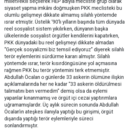
milletvekili seçilerek HEP adıyla mecliste grup olarak
siyaset yapma imkânı doğmuşken PKK meclisteki bu
olumlu gelişmeyi dikkate almamış silahlı yöntemde
ısrar etmiştir. Üstelik ’90’lı yılların başında tüm dünyada
reel sosyalist sistem yıkılırken, dünyanın başka
ülkelerinde sosyalist örgütler kendilerini kapatırken,
PKK dünyadaki bu reel gelişmeyi dikkate almadan
“Gerçek sosyalizmi biz temsil ediyoruz” diyerek silahlı
terör eylemlerini sürdürme kararı almıştır. Silahlı
yöntemde ısrar, terör kısırdöngüsüne yol açmasına
rağmen PKK bu terör yöntemini terk etmemiştir.
Abdullah Öcalan o günlerde 33 askerin ölümüne ilişkin
açıklamalarında her ne kadar “33 askerin öldürülmesi
talimatını ben vermedim” demiş olsa da eylemi
yapanlar kınanmamış ve örgüt içi cezai yaptırımlara
uğramamışlardır. Üç aylık sürecin sonunda Abdullah
Öcalan’ın ateşkes ilanıyla yaptığı bu girişimi, örgüt
dışarıda yaptığı terör eylemleriyle süreci
sonlandırmıştır.