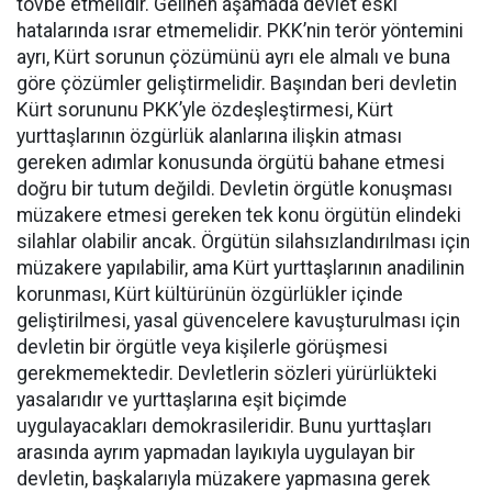
tövbe etmelidir. Gelinen aşamada devlet eski
hatalarında ısrar etmemelidir. PKK’nin terör yöntemini
ayrı, Kürt sorunun çözümünü ayrı ele almalı ve buna
göre çözümler geliştirmelidir. Başından beri devletin
Kürt sorununu PKK’yle özdeşleştirmesi, Kürt
yurttaşlarının özgürlük alanlarına ilişkin atması
gereken adımlar konusunda örgütü bahane etmesi
doğru bir tutum değildi. Devletin örgütle konuşması
müzakere etmesi gereken tek konu örgütün elindeki
silahlar olabilir ancak. Örgütün silahsızlandırılması için
müzakere yapılabilir, ama Kürt yurttaşlarının anadilinin
korunması, Kürt kültürünün özgürlükler içinde
geliştirilmesi, yasal güvencelere kavuşturulması için
devletin bir örgütle veya kişilerle görüşmesi
gerekmemektedir. Devletlerin sözleri yürürlükteki
yasalarıdır ve yurttaşlarına eşit biçimde
uygulayacakları demokrasileridir. Bunu yurttaşları
arasında ayrım yapmadan layıkıyla uygulayan bir
devletin, başkalarıyla müzakere yapmasına gerek