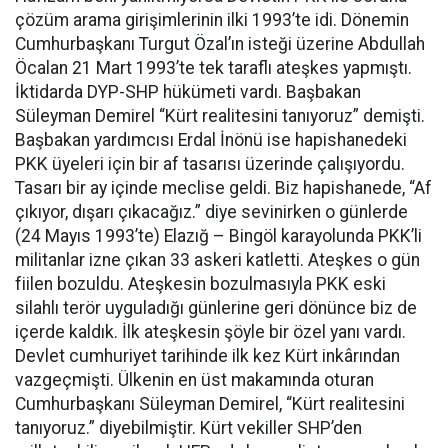
çözüm arama girişimlerinin ilki 1993’te idi. Dönemin
Cumhurbaşkanı Turgut Özal’ın isteği üzerine Abdullah
Öcalan 21 Mart 1993’te tek taraflı ateşkes yapmıştı.
İktidarda DYP-SHP hükümeti vardı. Başbakan
Süleyman Demirel “Kürt realitesini tanıyoruz” demişti.
Başbakan yardımcısı Erdal İnönü ise hapishanedeki
PKK üyeleri için bir af tasarısı üzerinde çalışıyordu.
Tasarı bir ay içinde meclise geldi. Biz hapishanede, “Af
çıkıyor, dışarı çıkacağız.” diye sevinirken o günlerde
(24 Mayıs 1993’te) Elazığ – Bingöl karayolunda PKK’li
militanlar izne çıkan 33 askeri katletti. Ateşkes o gün
fiilen bozuldu. Ateşkesin bozulmasıyla PKK eski
silahlı terör uyguladığı günlerine geri dönünce biz de
içerde kaldık. İlk ateşkesin şöyle bir özel yanı vardı.
Devlet cumhuriyet tarihinde ilk kez Kürt inkârından
vazgeçmişti. Ülkenin en üst makamında oturan
Cumhurbaşkanı Süleyman Demirel, “Kürt realitesini
tanıyoruz.” diyebilmiştir. Kürt vekiller SHP’den