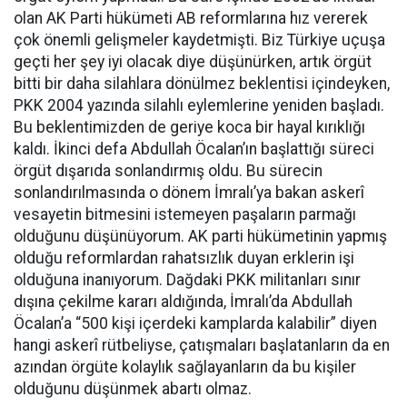
olan AK Parti hükümeti AB reformlarına hız vererek
çok önemli gelişmeler kaydetmişti. Biz Türkiye uçuşa
geçti her şey iyi olacak diye düşünürken, artık örgüt
bitti bir daha silahlara dönülmez beklentisi içindeyken,
PKK 2004 yazında silahlı eylemlerine yeniden başladı.
Bu beklentimizden de geriye koca bir hayal kırıklığı
kaldı. İkinci defa Abdullah Öcalan’ın başlattığı süreci
örgüt dışarıda sonlandırmış oldu. Bu sürecin
sonlandırılmasında o dönem İmralı’ya bakan askerî
vesayetin bitmesini istemeyen paşaların parmağı
olduğunu düşünüyorum. AK parti hükümetinin yapmış
olduğu reformlardan rahatsızlık duyan erklerin işi
olduğuna inanıyorum. Dağdaki PKK militanları sınır
dışına çekilme kararı aldığında, İmralı’da Abdullah
Öcalan’a “500 kişi içerdeki kamplarda kalabilir” diyen
hangi askerî rütbeliyse, çatışmaları başlatanların da en
azından örgüte kolaylık sağlayanların da bu kişiler
olduğunu düşünmek abartı olmaz.