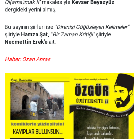
Ol(ama)mak II''
makalesiyle
Kevser Beyazyüz
dergideki yerini almış.
Bu sayının şiirleri ise
"Direnişi Göğüsleyen Kelimeler"
şiiriyle
Hamza Şat, "
Bir Zaman Kritiği"
şiiriyle
Necmettin Erek'e
ait.
Haber: Ozan Ahras