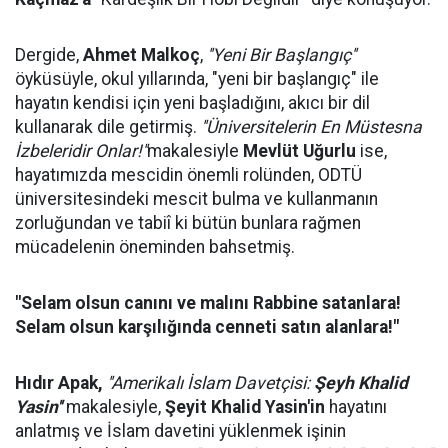
Dergide,
Ahmet Malkoç
,
''Yeni Bir Başlangıç''
öyküsüyle, okul yıllarında, "yeni bir başlangıç" ile
hayatın kendisi için yeni başladığını, akıcı bir dil
kullanarak dile getirmiş.
''Üniversitelerin En Müstesna
İzbeleridir Onlar!''
makalesiyle
Mevlüt Uğurlu
ise,
hayatımızda mescidin önemli rolünden, ODTÜ
üniversitesindeki mescit bulma ve kullanmanın
zorluğundan ve tabiî ki bütün bunlara rağmen
mücadelenin öneminden bahsetmiş.
"Selam olsun canını ve malını Rabbine satanlara!
Selam olsun karşılığında cenneti satın alanlara!"
Hıdır Apak,
''Amerikalı İslam Davetçisi:
Şeyh Khalid
Yasin''
makalesiyle,
Şeyit Khalid Yasin'in
hayatını
anlatmış ve İslam davetini yüklenmek işinin