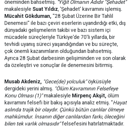
öneminden bahsetmiş.
''Yiğit Olmanın Adıdır "Şehadet"
makalesiyle
Suat Yıldız
, 'Şehadet' kavramını işlemiş.
Mücahit Gökduman,
''28 Şubat Üzerine Bir Tahlil
Denemesi'' ile bazı çeviri eserlerin uyandırdığı etki, dış
dünyadaki gelişmelerin takibi ve bazı sistem içi
mücadele süreçleriyle Türkiye'de 70'li yıllarda, bir
tevhidi uyanış süreci yaşandığından ve bu süreçte,
çok önemli kazanımların olduğundan bahsetmiş.
Ayrıca 28 Şubat darbesinin gelişiminden ve son olarak
da özeleştiri ve sonuçlar ile denemesini bitirmiş.
Musab Akdeniz,
"Gece(de) yolculuk"
öyküsüyle
dergideki yerini almış.
"Ölüm Kavramının Felsefeye
Konu Olması (1)"
makalesiyle
Mirpenç Akşit,
ölüm
kavramını felsefi bir bakış açısıyla analiz etmiş. "
Hayat
aslında trajik bir olaydır. Çünkü bütün canlılar ölmeye
mahkûmdur. İnsanın diğer canlılardan farkı, öleceğini
bilen tek varlık olmasıdır"
felsefesini hatırlatmaktadır.