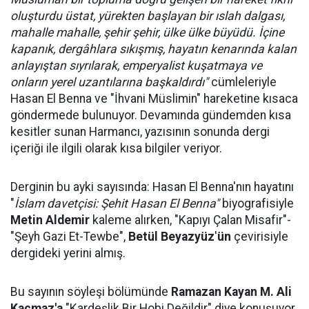
oluşturdu üstat, yürekten başlayan bir ıslah dalgası,
mahalle mahalle, şehir şehir, ülke ülke büyüdü. İçine
kapanık, dergâhlara sıkışmış, hayatın kenarında kalan
anlayıştan sıyrılarak, emperyalist kuşatmaya ve
onların yerel uzantılarına başkaldırdı"
cümleleriyle
Hasan El Benna ve "İhvani Müslimin" hareketine kısaca
göndermede bulunuyor. Devamında gündemden kısa
kesitler sunan Harmancı, yazısının sonunda dergi
içeriği ile ilgili olarak kısa bilgiler veriyor.
Derginin bu ayki sayısında: Hasan El Benna'nın hayatını
"
İslam davetçisi: Şehit Hasan El Benna"
biyografisiyle
Metin Aldemir
kaleme alırken, "Kapıyı Çalan Misafir"-
"Şeyh Gazi Et-Tewbe",
Betül Beyazyüz
'
ün
çevirisiyle
dergideki yerini almış.
Bu sayının söyleşi bölümünde
Ramazan
Kayan
M. Ali
Kaçmaz'a
"Kardeşlik Bir Hobi Değildir" diye konuşuyor.