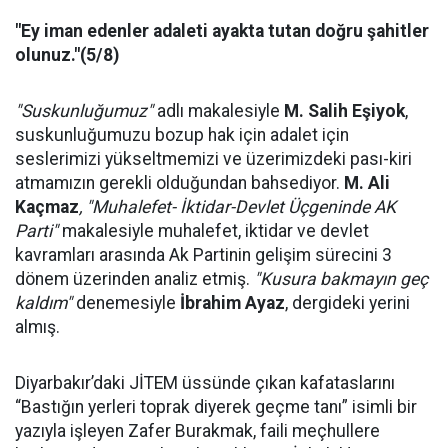
"Ey iman edenler adaleti ayakta tutan doğru şahitler
olunuz."(5/8)
"Suskunluğumuz"
adlı makalesiyle
M. Salih Eşiyok
,
suskunluğumuzu bozup hak için adalet için
seslerimizi yükseltmemizi ve üzerimizdeki pası-kiri
atmamızın gerekli olduğundan bahsediyor.
M. Ali
Kaçmaz
, "Muhalefet- İktidar-Devlet Üçgeninde AK
Parti"
makalesiyle muhalefet, iktidar ve devlet
kavramları arasında Ak Partinin gelişim sürecini 3
dönem üzerinden analiz etmiş.
"Kusura bakmayın geç
kaldım"
denemesiyle
İbrahim Ayaz
, dergideki yerini
almış.
Diyarbakır’daki JİTEM üssünde çıkan kafataslarını
“Bastığın yerleri toprak diyerek geçme tanı” isimli bir
yazıyla işleyen Zafer Burakmak, faili meçhullere