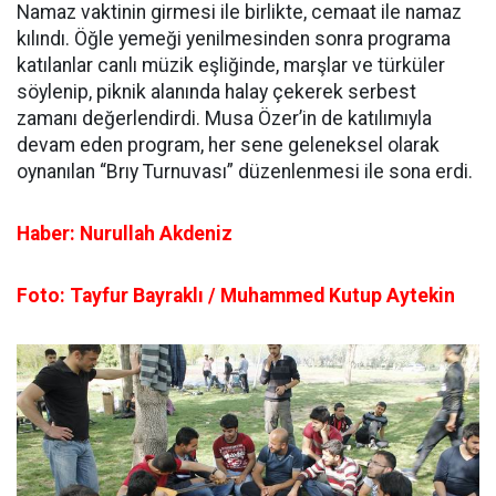
Namaz vaktinin girmesi ile birlikte, cemaat ile namaz
kılındı. Öğle yemeği yenilmesinden sonra programa
katılanlar canlı müzik eşliğinde, marşlar ve türküler
söylenip, piknik alanında halay çekerek serbest
zamanı değerlendirdi. Musa Özer’in de katılımıyla
devam eden program, her sene geleneksel olarak
oynanılan “Brıy Turnuvası” düzenlenmesi ile sona erdi.
Haber: Nurullah Akdeniz
Foto: Tayfur Bayraklı / Muhammed Kutup Aytekin