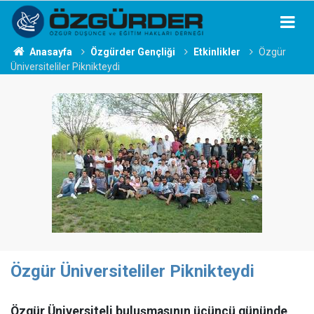
Anasayfa
Özgürder Gençliği
Etkinlikler
Özgür
Üniversiteliler Piknikteydi
Özgür Üniversiteliler Piknikteydi
Özgür Üniversiteli buluşmasının üçüncü gününde