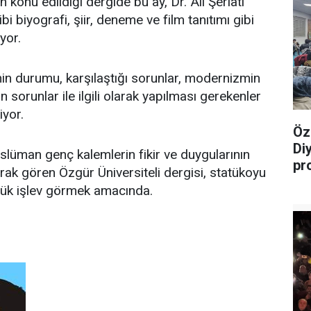
n konu edildiği dergide bu ay, Dr. Ali Şeriati
ibi biyografi, şiir, deneme ve film tanıtımı gibi
yor.
in durumu, karşılaştığı sorunlar, modernizmin
n sorunlar ile ilgili olarak yapılması gerekenler
iyor.
Öz
Di
lüman genç kalemlerin fikir ve duygularının
pr
arak gören Özgür Üniversiteli dergisi, statükoyu
ük işlev görmek amacında.