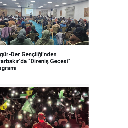
gür-Der Gençliği’nden
yarbakır’da “Direniş Gecesi”
ogramı