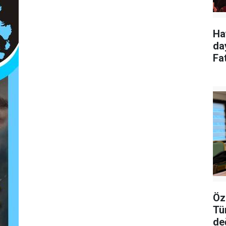
Ha
da
Fa
Öz
Tü
de