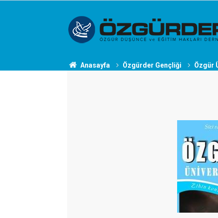
Anasayfa
Özgürder Gençliği
Özgür Ü