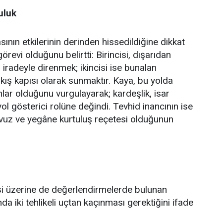
uluk
ın etkilerinin derinden hissedildiğine dikkat
revi olduğunu belirtti: Birincisi, dışarıdan
iradeyle direnmek; ikincisi ise bunalan
çıkış kapısı olarak sunmaktır. Kaya, bu yolda
ar olduğunu vurgulayarak; kardeşlik, isar
yol gösterici rolüne değindi. Tevhid inancının ise
avuz ve yegâne kurtuluş reçetesi olduğunun
itesi üzerine de değerlendirmelerde bulunan
 iki tehlikeli uçtan kaçınması gerektiğini ifade