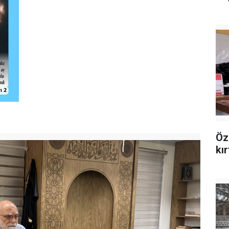
Öz
kı