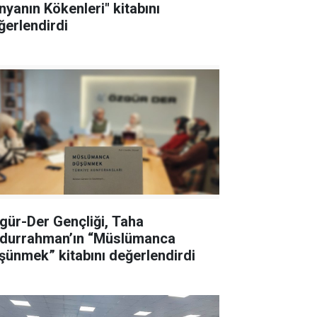
nyanın Kökenleri" kitabını
ğerlendirdi
gür-Der Gençliği, Taha
durrahman’ın “Müslümanca
şünmek” kitabını değerlendirdi