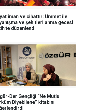
yat iman ve cihattır: Ümmet ile
yanışma ve şehitleri anma gecesi
tih'te düzenlendi
gür-Der Gençliği “Ne Mutlu
rküm Diyebilene” kitabını
ğerlendirdi