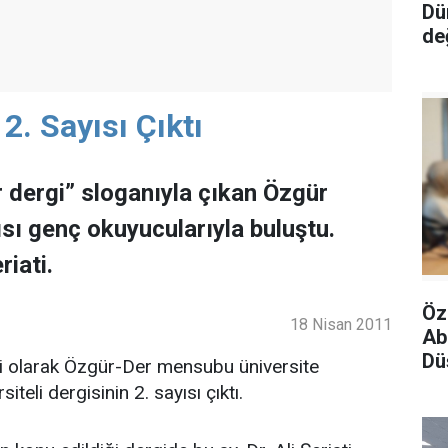
Dü
de
 2. Sayısı Çıktı
 dergi” sloganıyla çıkan Özgür
yısı genç okuyucularıyla buluştu.
iati.
Öz
18 Nisan 2011
Ab
Dü
i olarak Özgür-Der mensubu üniversite
iteli dergisinin 2. sayısı çıktı.