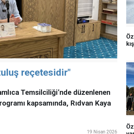
Öz
kı
uluş reçetesidir"
mlıca Temsilciliği’nde düzenlenen
programı kapsamında, Rıdvan Kaya
Öz
19 Nisan 2026
ya