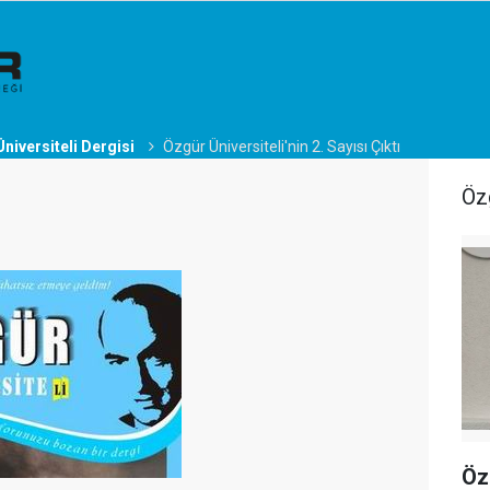
niversiteli Dergisi
Özgür Üniversiteli'nin 2. Sayısı Çıktı
Öz
Öz