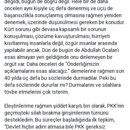
değildi, bugün de doğru değil. Hele bir de daha
önceleri aynı kişiyle üç defa denenmiş ve üçü de
başarısızlıkla sonuçlanmış olmasına rağmen yeniden
denemek, üzerinde düşünülmesi gereken bir konudur.
Kürt sorunu gibi devasa kapsamlı bir sorunun
konuşulması, çözüme kavuşturulması, hürriyeti
kısıtlanmış insanlarla değil, özgür insanlar arasında
yapılabilir ancak. Dün de bugün de Abdullah Öcalan’ı
esas almayan yeri geldiğinde onu dinlemeyen bir
örgüt var. Daha önceleri de “Önderliğimizin
açıklamalarını esas alacağız.” demelerine rağmen son
40 yılda üç defa bu sözlerinde durmadılar. Peki bu
defa sözlerinde dururlar mı? Durmalarını ve silahlara
tövbe etmelerini çok isterim.
Eleştirilerime rağmen şiddet karşıtı biri olarak, PKK’nin
geçmişteki silah bırakma girişimlerinin tümünü
destekledim. Bu süreçler başladığında ilk tepkim,
“Devlet hiçbir adım atmasa bile PKK gereksiz