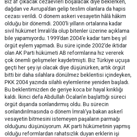
Biz af çıkacak cezaevleri boşalacak diye beklerken,
dağdan ve Avrupa’dan gelip teslim olanlara da hapis
cezası verildi. O dönem askeri vesayetin hâlâ hâkim
olduğu bir dönemdi. 2000’li yılların ortalarına kadar
sivil hükümet İmralı’da olup bitenler üzerine açıklama
bile yapamıyordu. 1999’dan 2004’e kadar tam beş yıl
örgüt eylem yapmadı. Bu süre içinde 2002’de iktidar
olan AK Parti hükümeti AB reformlarına hız vererek
çok önemli gelişmeler kaydetmişti. Biz Türkiye uçuşa
geçti her şey iyi olacak diye düşünürken, artık örgüt
bitti bir daha silahlara dönülmez beklentisi içindeyken,
PKK 2004 yazında silahlı eylemlerine yeniden başladı.
Bu beklentimizden de geriye koca bir hayal kırıklığı
kaldı. İkinci defa Abdullah Öcalan’ın başlattığı süreci
örgüt dışarıda sonlandırmış oldu. Bu sürecin
sonlandırılmasında o dönem İmralı’ya bakan askerî
vesayetin bitmesini istemeyen paşaların parmağı
olduğunu düşünüyorum. AK parti hükümetinin yapmış
olduğu reformlardan rahatsızlık duyan erklerin işi