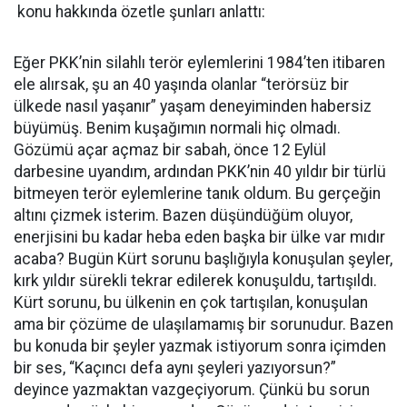
konu hakkında özetle şunları anlattı:
Eğer PKK’nin silahlı terör eylemlerini 1984’ten itibaren
ele alırsak, şu an 40 yaşında olanlar “terörsüz bir
ülkede nasıl yaşanır” yaşam deneyiminden habersiz
büyümüş. Benim kuşağımın normali hiç olmadı.
Gözümü açar açmaz bir sabah, önce 12 Eylül
darbesine uyandım, ardından PKK’nin 40 yıldır bir türlü
bitmeyen terör eylemlerine tanık oldum. Bu gerçeğin
altını çizmek isterim. Bazen düşündüğüm oluyor,
enerjisini bu kadar heba eden başka bir ülke var mıdır
acaba? Bugün Kürt sorunu başlığıyla konuşulan şeyler,
kırk yıldır sürekli tekrar edilerek konuşuldu, tartışıldı.
Kürt sorunu, bu ülkenin en çok tartışılan, konuşulan
ama bir çözüme de ulaşılamamış bir sorunudur. Bazen
bu konuda bir şeyler yazmak istiyorum sonra içimden
bir ses, “Kaçıncı defa aynı şeyleri yazıyorsun?”
deyince yazmaktan vazgeçiyorum. Çünkü bu sorun