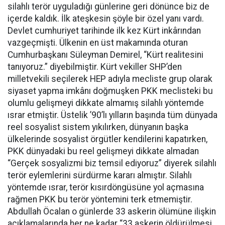
silahlı terör uyguladığı günlerine geri dönünce biz de
içerde kaldık. İlk ateşkesin şöyle bir özel yanı vardı.
Devlet cumhuriyet tarihinde ilk kez Kürt inkârından
vazgeçmişti. Ülkenin en üst makamında oturan
Cumhurbaşkanı Süleyman Demirel, “Kürt realitesini
tanıyoruz.” diyebilmiştir. Kürt vekiller SHP’den
milletvekili seçilerek HEP adıyla mecliste grup olarak
siyaset yapma imkânı doğmuşken PKK meclisteki bu
olumlu gelişmeyi dikkate almamış silahlı yöntemde
ısrar etmiştir. Üstelik ’90’lı yılların başında tüm dünyada
reel sosyalist sistem yıkılırken, dünyanın başka
ülkelerinde sosyalist örgütler kendilerini kapatırken,
PKK dünyadaki bu reel gelişmeyi dikkate almadan
“Gerçek sosyalizmi biz temsil ediyoruz” diyerek silahlı
terör eylemlerini sürdürme kararı almıştır. Silahlı
yöntemde ısrar, terör kısırdöngüsüne yol açmasına
rağmen PKK bu terör yöntemini terk etmemiştir.
Abdullah Öcalan o günlerde 33 askerin ölümüne ilişkin
açıklamalarında her ne kadar “33 askerin öldürülmesi