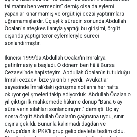
talimatını ben vermedim” demiş olsa da eylemi
yapanlar kınanmamış ve örgüt içi cezai yaptırımlara
uğramamışlardır. Üç aylık sürecin sonunda Abdullah
Öcalan’ın ateşkes ilanıyla yaptığı bu girişimi, örgüt
dışarıda yaptığı terör eylemleriyle süreci
sonlandırmıştır.
İkincisi 1999’da Abdullah Öcalan’ın İmralı’ya
getirilmesiyle başladı. O dönem ben hâlâ Bursa
Cezaevi’nde hapisteyim. Abdullah Öcalan’ın tutulduğu
İmralı cezaevi bize yakın bir yerdi. Avukatlar
sayesinde İmralı’daki görüşme notlarını her hafta
okuyor gelişmeleri takip ediyorduk. Abdullah Öcalan o
yıl çıktığı ilk mahkemede hâkime dönüp “Bana 6 ay
süre verin silahları sonlandırayım.” demişti. Üç ay
sonra örgüt Abdullah Öcalan’ın çağrısına uydu, sınır
dışına çekildi. Bununla kalınmadı dağdan ve
Avrupa’dan iki PKK’li grup gelip devlete teslim oldu.