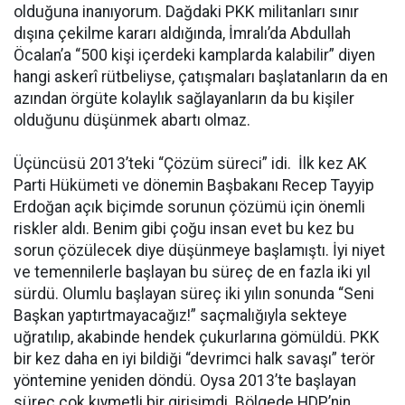
olduğuna inanıyorum. Dağdaki PKK militanları sınır
dışına çekilme kararı aldığında, İmralı’da Abdullah
Öcalan’a “500 kişi içerdeki kamplarda kalabilir” diyen
hangi askerî rütbeliyse, çatışmaları başlatanların da en
azından örgüte kolaylık sağlayanların da bu kişiler
olduğunu düşünmek abartı olmaz.
Üçüncüsü 2013’teki “Çözüm süreci” idi. İlk kez AK
Parti Hükümeti ve dönemin Başbakanı Recep Tayyip
Erdoğan açık biçimde sorunun çözümü için önemli
riskler aldı. Benim gibi çoğu insan evet bu kez bu
sorun çözülecek diye düşünmeye başlamıştı. İyi niyet
ve temennilerle başlayan bu süreç de en fazla iki yıl
sürdü. Olumlu başlayan süreç iki yılın sonunda “Seni
Başkan yaptırtmayacağız!” saçmalığıyla sekteye
uğratılıp, akabinde hendek çukurlarına gömüldü. PKK
bir kez daha en iyi bildiği “devrimci halk savaşı” terör
yöntemine yeniden döndü. Oysa 2013’te başlayan
süreç çok kıymetli bir girişimdi. Bölgede HDP’nin