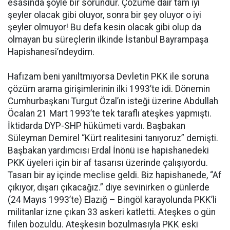
esasında şöyle bir sorundur. Çözüme dair tam iyi
şeyler olacak gibi oluyor, sonra bir şey oluyor o iyi
şeyler olmuyor! Bu defa kesin olacak gibi olup da
olmayan bu süreçlerin ilkinde İstanbul Bayrampaşa
Hapishanesi’ndeydim.
Hafızam beni yanıltmıyorsa Devletin PKK ile soruna
çözüm arama girişimlerinin ilki 1993’te idi. Dönemin
Cumhurbaşkanı Turgut Özal’ın isteği üzerine Abdullah
Öcalan 21 Mart 1993’te tek taraflı ateşkes yapmıştı.
İktidarda DYP-SHP hükümeti vardı. Başbakan
Süleyman Demirel “Kürt realitesini tanıyoruz” demişti.
Başbakan yardımcısı Erdal İnönü ise hapishanedeki
PKK üyeleri için bir af tasarısı üzerinde çalışıyordu.
Tasarı bir ay içinde meclise geldi. Biz hapishanede, “Af
çıkıyor, dışarı çıkacağız.” diye sevinirken o günlerde
(24 Mayıs 1993’te) Elazığ – Bingöl karayolunda PKK’li
militanlar izne çıkan 33 askeri katletti. Ateşkes o gün
fiilen bozuldu. Ateşkesin bozulmasıyla PKK eski