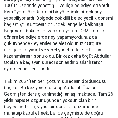
100’ün üzerinde yönettiği il ve İlçe belediyeleri vardı.
Kısmî yerel özerklik gibi bir yönetimle birçok şeyi
yapabiliyorlardı. Bölgede çok dilli belediyecilik dönemi
başlamıştı. Kürtçenin önündeki engeller kalkmıştı.
Bugünden bakınca bazen soruyorum DEM’lilere, o
dönem belediyelerde neyi yapamıyordunuz da
çukur/hendek eylemlerine alet oldunuz? Örgüte
angaje bir siyaset ve yerel yönetim tarzı HDP’nin
kazanımlarının sonu oldu. Bir kez daha örgüt Abdullah
Öcalan’la başlayan süreci sonlandırıp silahlı terör
eylemlerine geri döndü.
1 Ekim 2024’ten beri çözüm sürecinin dördüncüsü
başladı. Bu kez yine muhatap Abdullah Öcalan.
Geçmişten ders çıkarılmadığı anlaşılmaktadır. Tam 26
yıldır hapiste özgürlüğünden yoksun olan birini
böylesine tarihî, siyasî bir sorunun çözümünde
muhatap kabul etmek, bence geçmişte de doğru