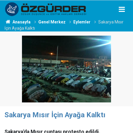
Anasayfa
Genel Merkez
Eylemler
Sakarya Mısır
İçin Ayağa Kalktı
Sakarya Mısır İçin Ayağa Kalktı
Sakarya'da Mısır cuntası protesto edildi.