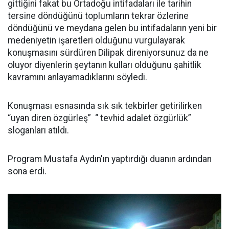
gittiğini fakat bu Ortadoğu intifadaları ile tarihin
tersine döndüğünü toplumların tekrar özlerine
döndüğünü ve meydana gelen bu intifadaların yeni bir
medeniyetin işaretleri olduğunu vurgulayarak
konuşmasını sürdüren Dilipak direniyorsunuz da ne
oluyor diyenlerin şeytanın kulları olduğunu şahitlik
kavramını anlayamadıklarını söyledi.
Konuşması esnasında sık sık tekbirler getirilirken
“uyan diren özgürleş” “ tevhid adalet özgürlük”
sloganları atıldı.
Program Mustafa Aydın'ın yaptırdığı duanın ardından
sona erdi.