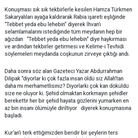
Konuşması sık sık tekbirlerle kesilen Hamza Türkmen
Sakaryalıları ayağa kaldırarak Rabia işareti eşliğinde
“Tebbet yeda ebu lehebin” diyerek İhvan’ı
selamlamalarını istediğinde tüm meydanın hep bir
ağızdan “Tebbet yeda ebu lehebin” diye haykırması
ve ardından tekbirler getirmesi ve Kelime-i Tevhidi
söylemeleri meydanda coşkunun zirveye çıktığı andı.
Daha sonra söz alan Gazeteci Yazar Abdurrahman
Dilipak “diyorlar ki çok fazla insan öldü siz Allah’tan
daha mı merhametlisiniz? Diyorlarki çok kan döküldü
size ne oluyor ki. Şehid olmaktan korkmayın şehidler
berekettir her bir şehid hayata gözlerini yumarken en
az bin insanı ölümüyle diriltiyor diyerek konuşmasına
başladı.
Kur’an’ı terk ettiğimizden beridir bir şeylerin ters