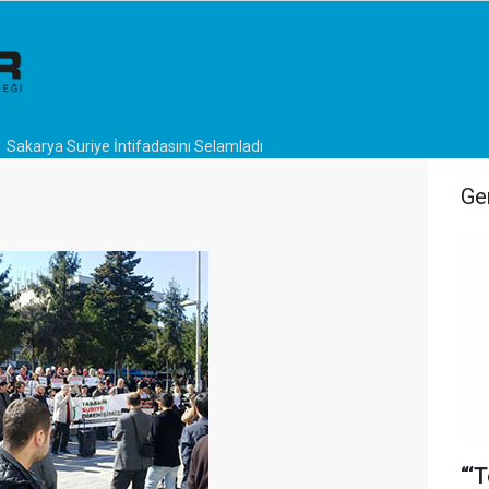
Sakarya Suriye İntifadasını Selamladı
Ge
“‘