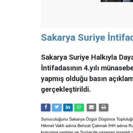
Sakarya Suriye İntifa
Sakarya Suriye Halkıyla Da
İntifadasının 4.yılı münase
yapmış olduğu basın açıklama
gerçekleştirildi.
Sunuculuğunu Sakarya Özgür Düşünce Topluluğu'
Hikmet Vakfı adına Behzat Çakmak İHH adına Ruh
konuşma yaptılar ve Suriye’de yaşanan insanlık 