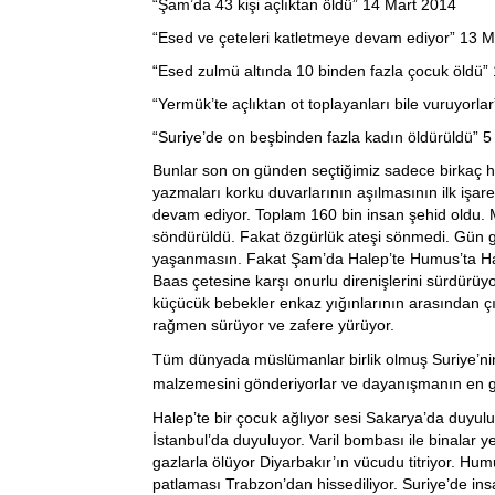
“Şam’da 43 kişi açlıktan öldü” 14 Mart 2014
“Esed ve çeteleri katletmeye devam ediyor” 13 
“Esed zulmü altında 10 binden fazla çocuk öldü
“Yermük’te açlıktan ot toplayanları bile vuruyorl
“Suriye’de on beşbinden fazla kadın öldürüldü” 
Bunlar son on günden seçtiğimiz sadece birkaç ha
yazmaları korku duvarlarının aşılmasının ilk işaret
devam ediyor. Toplam 160 bin insan şehid oldu. M
söndürüldü. Fakat özgürlük ateşi sönmedi. Gün ge
yaşanmasın. Fakat Şam’da Halep’te Humus’ta Ha
Baas çetesine karşı onurlu direnişlerini sürdürüyo
küçücük bebekler enkaz yığınlarının arasından çı
rağmen sürüyor ve zafere yürüyor.
Tüm dünyada müslümanlar birlik olmuş Suriye’ni
malzemesini gönderiyorlar ve dayanışmanın en güze
Halep’te bir çocuk ağlıyor sesi Sakarya’da duyuluy
İstanbul’da duyuluyor. Varil bombası ile binalar y
gazlarla ölüyor Diyarbakır’ın vücudu titriyor. Hu
patlaması Trabzon’dan hissediliyor. Suriye’de in