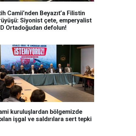
tih Camii’nden Beyazıt’a Filistin
rüyüşü: Siyonist çete, emperyalist
D Ortadoğudan defolun!
lami kuruluşlardan bölgemizde
ılan işgal ve saldırılara sert tepki