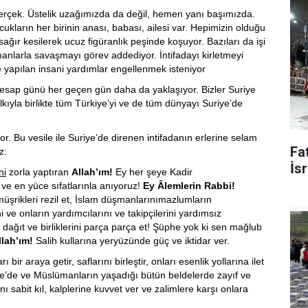
i gerçek. Üstelik uzağımızda da değil, hemen yanı başımızda.
ukların her birinin anası, babası, ailesi var. Hepimizin olduğu
sağır kesilerek ucuz figüranlık peşinde koşuyor. Bazıları da işi
manlarla savaşmayı görev addediyor. İntifadayı kirletmeyi
e yapılan insani yardımlar engellenmek isteniyor
sap günü her geçen gün daha da yaklaşıyor. Bizler Suriye
ıyla birlikte tüm Türkiye’yi ve de tüm dünyayı Suriye’de
r. Bu vesile ile Suriye’de direnen intifadanın erlerine selam
Fat
z:
İsr
ni
zorla yaptıran
Allah’ım!
Ey her şeye Kadir
 ve en yüce sıfatlarınla anıyoruz!
Ey Âlemlerin Rabbi!
müşrikleri rezil et, İslam düşmanlarını
mazlumların
ve onların yardımcılarını ve takipçilerini yardımsız
nı dağıt ve birliklerini parça parça et! Şüphe yok ki sen mağlub
lah’ım!
Salih kullarına yeryüzünde güç ve iktidar ver.
bir araya getir, saflarını birleştir, onları esenlik yollarına ilet
e’de ve Müslümanların yaşadığı bütün beldelerde zayıf ve
sabit kıl, kalplerine kuvvet ver ve zalimlere karşı onlara