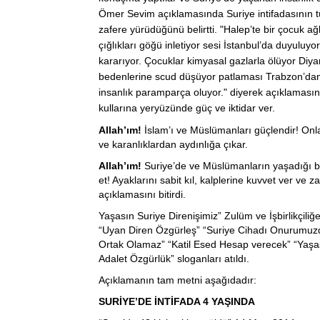
Ömer Sevim açıklamasında Suriye intifadasının tü
zafere yürüdüğünü belirtti. "Halep’te bir çocuk a
çığlıkları göğü inletiyor sesi İstanbul’da duyuluyor
kararıyor. Çocuklar kimyasal gazlarla ölüyor Diya
bedenlerine scud düşüyor patlaması Trabzon’dan h
insanlık paramparça oluyor." diyerek açıklaması
kullarına yeryüzünde güç ve iktidar ver.
Allah’ım!
İslam’ı ve Müslümanları güçlendir! Onları 
ve karanlıklardan aydınlığa çıkar.
Allah’ım!
Suriye’de ve Müslümanların yaşadığı 
et! Ayaklarını sabit kıl, kalplerine kuvvet ver ve z
açıklamasını bitirdi.
Yaşasın Suriye Direnişimiz” Zulüm ve İşbirlikçili
“Uyan Diren Özgürleş” “Suriye Cihadı Onurumuz
Ortak Olamaz” “Katil Esed Hesap verecek” “Yaşa
Adalet Özgürlük” sloganları atıldı.
Açıklamanın tam metni aşağıdadır:
SURİYE’DE İNTİFADA 4 YAŞINDA