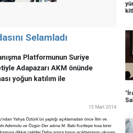
yü
ki
dasını Selamladı
yanışma Platformunun Suriye
betiyle Adapazarı AKM önünde
sı yoğun katılım ile
"İ
Sal
15 Mart 2014
ndan Yahya Öztürk’ün yaptığı açıklamadan önce İlim ve
i Ademolu ve Özgür-Der adına M. Baki Kızıltepe kısa birer
dramına dikkat çektiler.Daha sonra basın açıklamasını okuyan