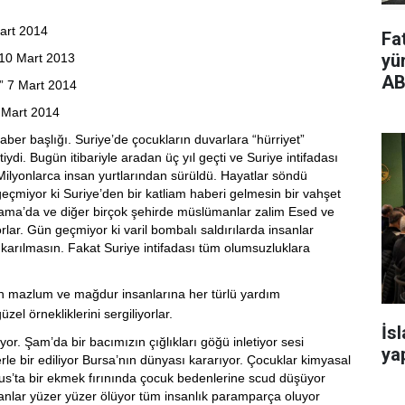
Mart 2014
Fa
yü
” 10 Mart 2013
AB
ar” 7 Mart 2014
5 Mart 2014
ber başlığı. Suriye’de çocukların duvarlara “hürriyet”
iydi. Bugün itibariyle aradan üç yıl geçti ve Suriye intifadası
ilyonlarca insan yurtlarından sürüldü. Hayatlar söndü
çmiyor ki Suriye’den bir katliam haberi gelmesin bir vahşet
ma’da ve diğer birçok şehirde müslümanlar zalim Esed ve
rlar. Gün geçmiyor ki varil bombalı saldırılarda insanlar
karılmasın. Fakat Suriye intifadası tüm olumsuzluklara
n mazlum ve mağdur insanlarına her türlü yardım
l örnekliklerini sergiliyorlar.
İs
or. Şam’da bir bacımızın çığlıkları göğü inletiyor sesi
yap
erle bir ediliyor Bursa’nın dünyası kararıyor. Çocuklar kimyasal
mus’ta bir ekmek fırınında çocuk bedenlerine scud düşüyor
sanlar yüzer yüzer ölüyor tüm insanlık paramparça oluyor