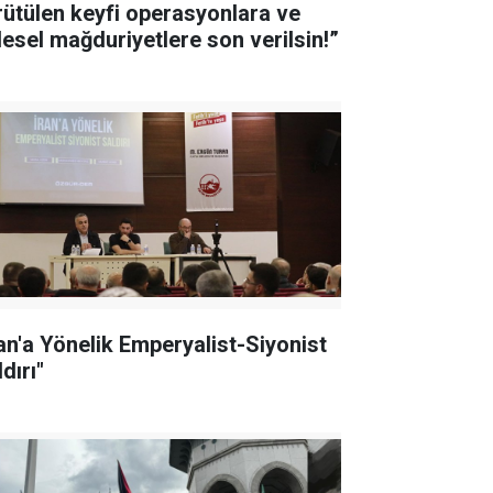
rütülen keyfi operasyonlara ve
tlesel mağduriyetlere son verilsin!”
ran'a Yönelik Emperyalist-Siyonist
dırı"