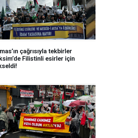
mas’ın çağrısıyla tekbirler
sim’de Filistinli esirler için
kseldi!