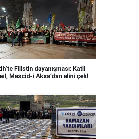
ih’te Filistin dayanışması: Katil
ail, Mescid-i Aksa’dan elini çek!