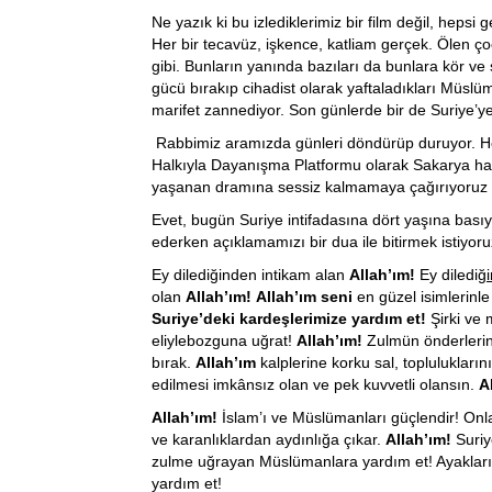
Ne yazık ki bu izlediklerimiz bir film değil, heps
Her bir tecavüz, işkence, katliam gerçek. Ölen çoc
gibi. Bunların yanında bazıları da bunlara kör ve 
gücü bırakıp cihadist olarak yaftaladıkları Müslü
marifet zannediyor. Son günlerde bir de Suriye’y
Rabbimiz aramızda günleri döndürüp duruyor. He
Halkıyla Dayanışma Platformu olarak Sakarya halk
yaşanan dramına sessiz kalmamaya çağırıyoruz
Evet, bugün Suriye intifadasına dört yaşına basıyo
ederken açıklamamızı bir dua ile bitirmek istiyoru
Ey dilediğinden intikam alan
Allah’ım!
Ey dilediğ
i
olan
Allah’ım!
Allah’ım seni
en güzel isimlerinle
Suriye’deki kardeşlerimize yardım et!
Şirki ve 
eliyle
bozguna uğrat!
Allah’ım!
Zulmün önderlerini 
bırak.
Allah’ım
kalplerine korku sal, toplulukları
edilmesi imkânsız olan ve pek kuvvetli olansın.
Al
Allah’ım!
İslam’ı ve Müslümanları güçlendir! Onları 
ve karanlıklardan aydınlığa çıkar.
Allah’ım!
Suriy
zulme uğrayan Müslümanlara yardım et! Ayaklarını 
yardım et!