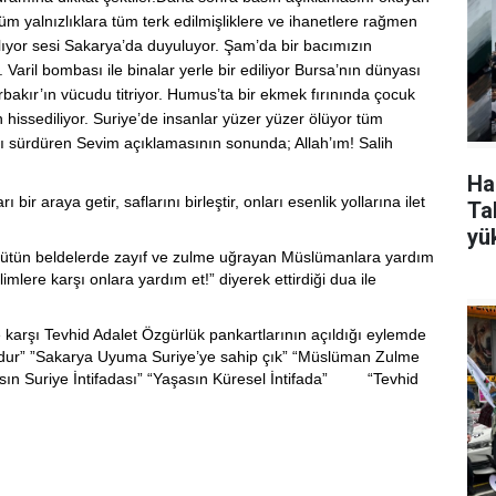
m yalnızlıklara tüm terk edilmişliklere ve ihanetlere rağmen
ğlıyor sesi Sakarya’da duyuluyor. Şam’da bir bacımızın
. Varil bombası ile binalar yerle bir ediliyor Bursa’nın dünyası
rbakır’ın vücudu titriyor. Humus’ta bir ekmek fırınında çocuk
issediliyor. Suriye’de insanlar yüzer yüzer ölüyor tüm
nı sürdüren Sevim açıklamasının sonunda; Allah’ım!
Salih
Ha
bir araya getir, saflarını birleştir, onları esenlik yollarına ilet
Tak
yü
bütün beldelerde zayıf ve zulme uğrayan Müslümanlara yardım
alimlere karşı onlara yardım et!” diyerek ettirdiği dua ile
ğe karşı Tevhid Adalet Özgürlük pankartlarının açıldığı eylemde
dur” ”Sakarya Uyuma Suriye’ye sahip çık” “Müslüman Zulme
sın Suriye İntifadası” “Yaşasın Küresel İntifada” “Tevhid