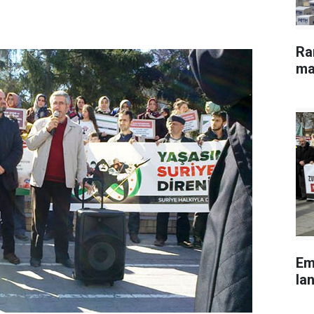
Ra
ma
Em
lan