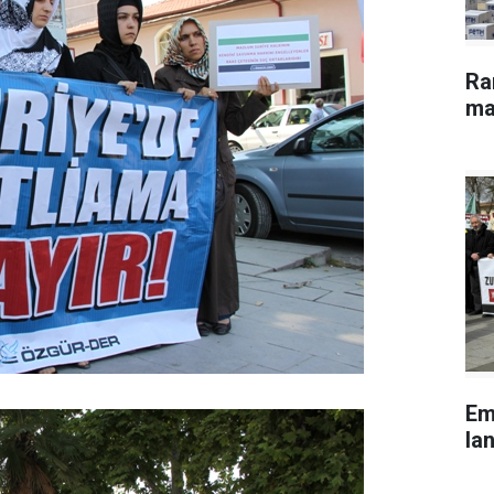
Ra
ma
Em
lan