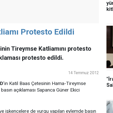
yü
ki
iamı Protesto Edildi
inin Tireymse Katliamını protesto
ıklaması protesto edildi.
14 Temmuz 2012
"İ
ED
’in Katil Baas Çetesinin Hama-Tireymse
Sal
ri basın açıklaması Sapanca Güner Ekici
ve işkencelere de vurgu yapılan eylemde basın