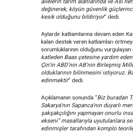
ailelerin tarım alanlarında ve Asi neh
değinerek, köyün güvenlik güçlerince 
kesik olduğunu bildiriyor
” dedi.
Aylardır katliamlarına devam eden Kat
kalan destek veren katliamları örtmey
sorumluklarının olduğunu vurgulaya
katleden Baas çetesine yardım ede
Çin’in ABD’nin AB’nin Birleşmiş Mill
olduklarının bilinmesini istiyoruz. 
edinmektir
” dedi.
Açıklamanın sonunda “
Biz buradan T
Sakarya’nın Sapanca’nın duyarlı mer
şakşakçılığını yapmayan onurlu insa
ekseni” masallarıyla uyutulanlara s
edinmişler tarafından komplo teoriler