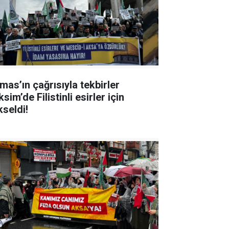
mas’ın çağrısıyla tekbirler
sim’de Filistinli esirler için
kseldi!