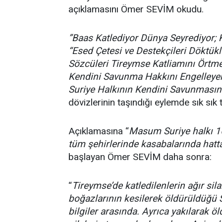
açıklamasını Ömer SEVİM okudu.
”Baas Katlediyor Dünya Seyrediyor; K
“Esed Çetesi ve Destekçileri Döktükl
Sözcüleri Tireymse Katliamını Örtme
Kendini Savunma Hakkını Engelleyen
Suriye Halkının Kendini Savunmasın
dövizlerinin taşındığı eylemde sık sık te
Açıklamasına “
Masum Suriye halkı 16 
tüm şehirlerinde kasabalarında hatta
başlayan Ömer SEVİM daha sonra:
“
Tireymse’de katledilenlerin ağır si
boğazlarının kesilerek öldürüldüğü
bilgiler arasında. Ayrıca yakılarak 