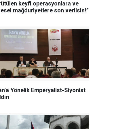
rütülen keyfi operasyonlara ve
tlesel mağduriyetlere son verilsin!”
ran'a Yönelik Emperyalist-Siyonist
dırı"