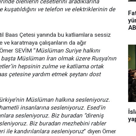
rinde ölenlerin cesetlerini aradıklarına
kuşatıldığını ve telefon ve elektriklerinin de
Fa
yü
AB
il Baas Çetesi yanında bu katliamlara sessiz
e ve karatmaya çalışanların da ağır
n Ömer SEVİM “
Müslüman Suriye halkını
n başta Müslüman İran olmak üzere Rusya’nın
etler’in hepsinin zulme ve katliama ortak
Baas çetesine yardım etmek şeytanı dost
ürkiye’nin Müslüman halkına sesleniyoruz.
hametli insanlarına sesleniyoruz. Esed’in
İs
nlara sesleniyoruz. Biz buradan “direniş
yap
esleniyoruz. Biz buradan mezhebini rabler
i ile kandırılanlara sesleniyoruz
” diyen Ömer