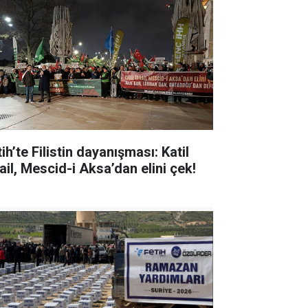
ih’te Filistin dayanışması: Katil
ail, Mescid-i Aksa’dan elini çek!