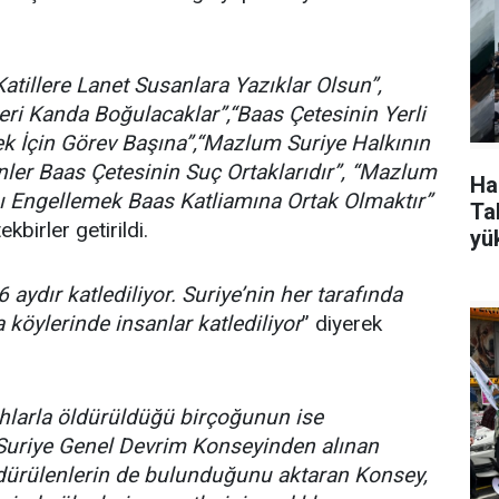
atillere Lanet Susanlara Yazıklar Olsun”,
eri Kanda Boğulacaklar”,“Baas Çetesinin Yerli
k İçin Görev Başına”,“Mazlum Suriye Halkının
ler Baas Çetesinin Suç Ortaklarıdır”, “Mazlum
Ha
ı Engellemek Baas Katliamına Ortak Olmaktır”
Tak
kbirler getirildi.
yü
aydır katlediliyor. Suriye’nin her tarafında
 köylerinde insanlar katlediliyor
” diyerek
lahlarla öldürüldüğü birçoğunun ise
 Suriye Genel Devrim Konseyinden alınan
öldürülenlerin de bulunduğunu aktaran Konsey,