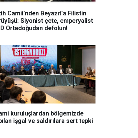
tih Camii’nden Beyazıt’a Filistin
rüyüşü: Siyonist çete, emperyalist
D Ortadoğudan defolun!
lami kuruluşlardan bölgemizde
ılan işgal ve saldırılara sert tepki