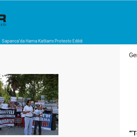
Sapanca’da Hama Katliamı Protesto Edildi
Ge
“‘