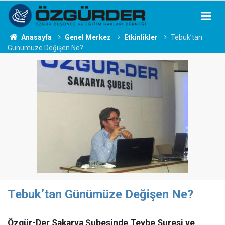
Anasayfa
Genel Merkez
Etkinlikler
Tebuk’tan
Günümüze Değişen Ne?
Tebuk’tan Günümüze Değişen Ne?
Özgür-Der Sakarya Şubesinde Tevbe Suresi ve