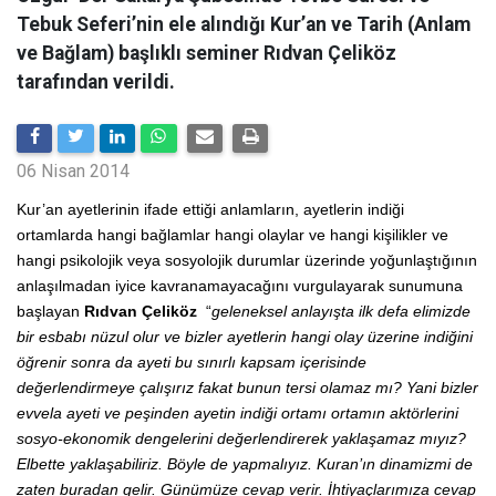
Tebuk Seferi’nin ele alındığı Kur’an ve Tarih (Anlam
ve Bağlam) başlıklı seminer Rıdvan Çeliköz
tarafından verildi.
06 Nisan 2014
Kur’an ayetlerinin ifade ettiği anlamların, ayetlerin indiği
ortamlarda hangi bağlamlar hangi olaylar ve hangi kişilikler ve
hangi psikolojik veya sosyolojik durumlar üzerinde yoğunlaştığının
anlaşılmadan iyice kavranamayacağını vurgulayarak sunumuna
başlayan
Rıdvan Çeliköz
“
geleneksel anlayışta ilk defa elimizde
bir esbabı nüzul olur ve bizler ayetlerin hangi olay üzerine indiğini
öğrenir sonra da ayeti bu sınırlı kapsam içerisinde
değerlendirmeye çalışırız fakat bunun tersi olamaz mı? Yani bizler
evvela ayeti ve peşinden ayetin indiği ortamı ortamın aktörlerini
sosyo-ekonomik dengelerini değerlendirerek yaklaşamaz mıyız?
Elbette yaklaşabiliriz. Böyle de yapmalıyız. Kuran’ın dinamizmi de
zaten buradan gelir. Günümüze cevap verir. İhtiyaçlarımıza cevap