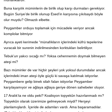
münafıklardır.
Buna karşılık müminlerin de birlik olup karşı durmaları gerekiyor.
Bugün Suriye’de birlik olunup Esed’in karşısına çıkılsaydı böyle
olur muydu? Olmazdı elbette.
Peygamber orduyu toplamak için mücadele veriyor ancak
komplolar bitmiyor
Ayrıca ayeti kerimede “münafıkların içlerindeki küfrü tepelerine
vuracak bir surenin indirilmesinden korktukları belirtiliyor.
Tebuk’un yakıcı sıcağı mı? Yoksa cehennemin doymak bilmeyen
ateşi mi?
Bazı müminler de var hiçbir şeyleri yok yoksul durumdalar ancak
içlerindeki iman ateşi öyle güçlü ki savaşa katılmak istiyorlar.
Peygambere gelip binek silah falan istiyorlar Peygamber
karşılayamıyor ve ağlaya ağlaya geriye dönen sahebeler oluyor.
17 Aralık’ta ne oldu peki? Koalisyon topyekûn hazırlanmadı mı?
Topyekûn olarak üzerimize gelmeyecek miydi? Herşeyi
planlamışlardı. İçeride de adamları vardı. Ama başaramadılar.