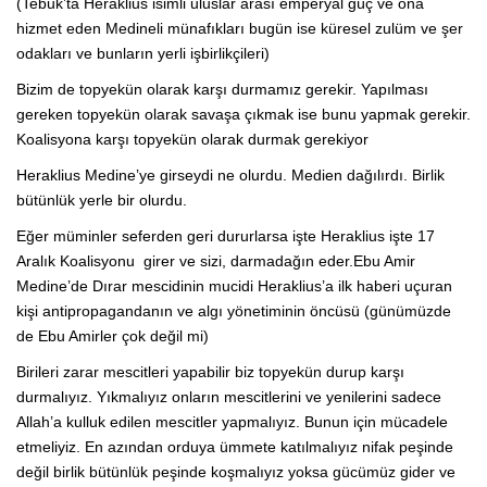
(Tebuk’ta Heraklius isimli uluslar arası emperyal güç ve ona
hizmet eden Medineli münafıkları bugün ise küresel zulüm ve şer
odakları ve bunların yerli işbirlikçileri)
Bizim de topyekün olarak karşı durmamız gerekir. Yapılması
gereken topyekün olarak savaşa çıkmak ise bunu yapmak gerekir.
Koalisyona karşı topyekün olarak durmak gerekiyor
Heraklius Medine’ye girseydi ne olurdu. Medien dağılırdı. Birlik
bütünlük yerle bir olurdu.
Eğer müminler seferden geri dururlarsa işte Heraklius işte 17
Aralık Koalisyonu girer ve sizi, darmadağın eder.Ebu Amir
Medine’de Dırar mescidinin mucidi Heraklius’a ilk haberi uçuran
kişi antipropagandanın ve algı yönetiminin öncüsü (günümüzde
de Ebu Amirler çok değil mi)
Birileri zarar mescitleri yapabilir biz topyekün durup karşı
durmalıyız. Yıkmalıyız onların mescitlerini ve yenilerini sadece
Allah’a kulluk edilen mescitler yapmalıyız. Bunun için mücadele
etmeliyiz. En azından orduya ümmete katılmalıyız nifak peşinde
değil birlik bütünlük peşinde koşmalıyız yoksa gücümüz gider ve