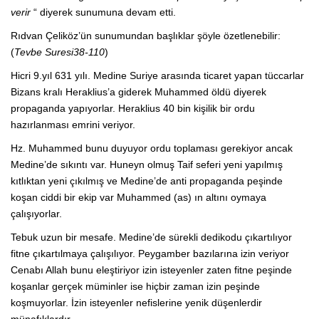
verir
“ diyerek sunumuna devam etti.
Rıdvan Çeliköz’ün sunumundan başlıklar şöyle özetlenebilir:
(
Tevbe Suresi38-110
)
Hicri 9.yıl 631 yılı. Medine Suriye arasında ticaret yapan tüccarlar
Bizans kralı Heraklius’a giderek Muhammed öldü diyerek
propaganda yapıyorlar. Heraklius 40 bin kişilik bir ordu
hazırlanması emrini veriyor.
Hz. Muhammed bunu duyuyor ordu toplaması gerekiyor ancak
Medine’de sıkıntı var. Huneyn olmuş Taif seferi yeni yapılmış
kıtlıktan yeni çıkılmış ve Medine’de anti propaganda peşinde
koşan ciddi bir ekip var Muhammed (as) ın altını oymaya
çalışıyorlar.
Tebuk uzun bir mesafe. Medine’de sürekli dedikodu çıkartılıyor
fitne çıkartılmaya çalışılıyor. Peygamber bazılarına izin veriyor
Cenabı Allah bunu eleştiriyor izin isteyenler zaten fitne peşinde
koşanlar gerçek müminler ise hiçbir zaman izin peşinde
koşmuyorlar. İzin isteyenler nefislerine yenik düşenlerdir